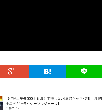
【聖闘士星矢GSS】育成して損しない!最強キャラ7選!!!【聖闘
士星矢ギャラクシーソルジャーズ】
81件のビュー