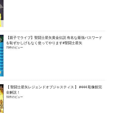
【親子でライブ】聖闘士星矢黄金伝説 有名な最強パスワード
を恥ずかしげもなく使ってやります#聖闘士星矢
73件のビュー
【 聖闘士星矢レジェンドオブジャスティス 】 #444 彫像館完
全解説！
51件のビュー