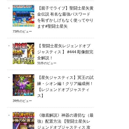
【親子でライブ】聖闘士星矢黄
金伝説 有名な最強パスワード
を恥ずかしげもなく使ってやり
ます#聖闘士星矢
73件のビュー
【 聖闘士星矢レジェンドオブ
ジャスティス 】 #444 彫像館完
全解説！
51件のビュー
【星矢ジャスティス】冥王の試
練・シオン編！クリア編成例！
【レジェンドオブジャスティ
ス】
39件のビュー
《徹底解説》神器の適切な（最
強）配置方法 【聖闘士星矢レ
ジェンドオブジャスティス 攻