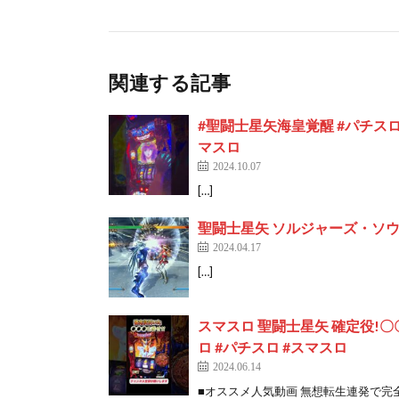
関連する記事
#聖闘士星矢海皇覚醒 #パチスロ
マスロ
2024.10.07
[…]
聖闘士星矢 ソルジャーズ・ソウル_2
2024.04.17
[…]
スマスロ 聖闘士星矢 確定役!〇
ロ #パチスロ #スマスロ
2024.06.14
■オススメ人気動画 無想転生連発で完