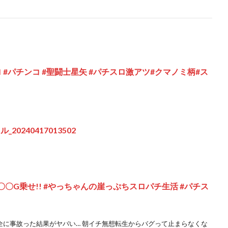
 #パチンコ #聖闘士星矢 #パチスロ激アツ#クマノミ柄#ス
0240417013502
〇〇G乗せ!! #やっちゃんの崖っぷちスロパチ生活 #パチス
全に事故った結果がヤバい… 朝イチ無想転生からバグって止まらなくな