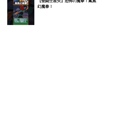
【聖闘士星矢】恐怖の魔拳！鳳凰
幻魔拳！