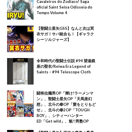
Cavaleiros do Zodíaco! Saga
oficial Saint Seiya Odisseia do
Tempo Volume 4
【聖闘士星矢GSS】なんと次は冥
衣サガ！サバ統合も！【ギャラク
シーソルジャーズ】
令和時代の聖闘士伝説 #94 望遠鏡
座の聖衣/Reiwa Era Legend of
Saints – #94 Telescope Cloth
闘将拉麺男OP「輝け!ラーメンマ
ン」、聖闘士星矢OP「天馬座幻
想」、北斗の拳OP「愛をとりもど
せ」、北斗の拳2OP「TOUGH
BOY」、シティーハンター
ED「Get wild」、魁!!男塾OP