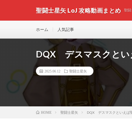
聖闘士星矢 LoJ 攻略動画まとめ
聖闘
ホーム
人気記事
DQX デスマスクと
2025.06.12
聖闘士星矢
聖闘士星矢
DQX デスマスクといえば
HOME