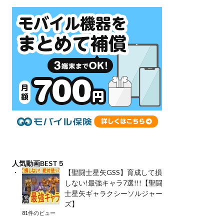
人気動画BEST５
【聖闘士星矢GSS】育成して損
しない!最強キャラ7選!!!【聖闘
士星矢ギャラクシーソルジャー
ズ】
81件のビュー