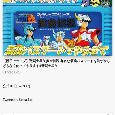
【親子でライブ】聖闘士星矢黄金伝説 有名な最強パスワードを恥ずかし
げもなく使ってやります#聖闘士星矢
聖闘士星矢
公式 X(旧Twitter)
Tweets by Seiya_LoJ