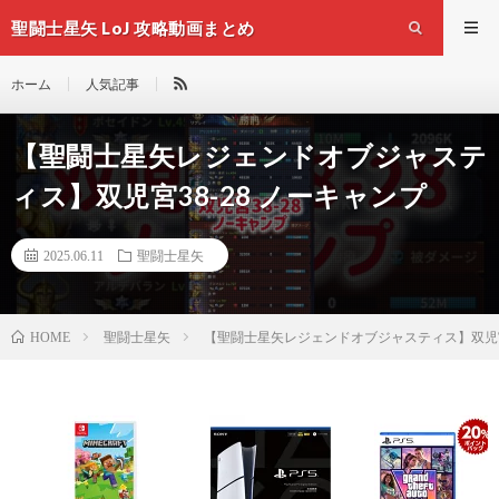
聖闘士星矢 LoJ 攻略動画まとめ
ホーム
人気記事
【聖闘士星矢レジェンドオブジャステ
ィス】双児宮38-28 ノーキャンプ
2025.06.11
聖闘士星矢
聖闘士星矢
【聖闘士星矢レジェンドオブジャスティス】双児宮3
HOME