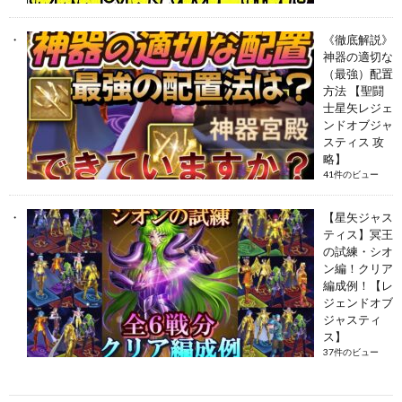
《徹底解説》
神器の適切な
（最強）配置
方法 【聖闘
士星矢レジェ
ンドオブジャ
スティス 攻
略】
41件のビュー
【星矢ジャス
ティス】冥王
の試練・シオ
ン編！クリア
編成例！【レ
ジェンドオブ
ジャスティ
ス】
37件のビュー