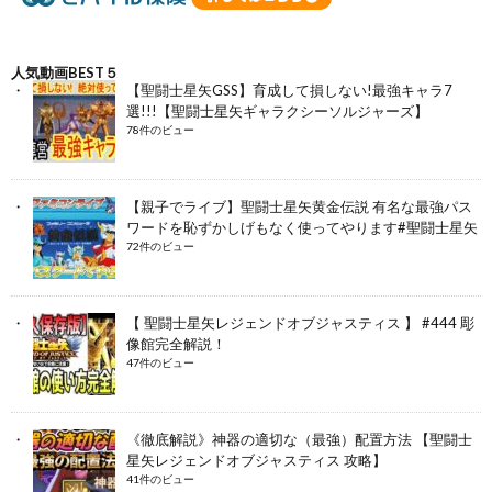
人気動画BEST５
【聖闘士星矢GSS】育成して損しない!最強キャラ7
選!!!【聖闘士星矢ギャラクシーソルジャーズ】
78件のビュー
【親子でライブ】聖闘士星矢黄金伝説 有名な最強パス
ワードを恥ずかしげもなく使ってやります#聖闘士星矢
72件のビュー
【 聖闘士星矢レジェンドオブジャスティス 】 #444 彫
像館完全解説！
47件のビュー
《徹底解説》神器の適切な（最強）配置方法 【聖闘士
星矢レジェンドオブジャスティス 攻略】
41件のビュー