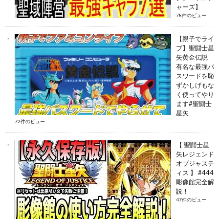
ャーズ】
78件のビュー
【親子でライ
ブ】聖闘士星
矢黄金伝説
有名な最強パ
スワードを恥
ずかしげもな
く使ってやり
ます#聖闘士
星矢
72件のビュー
【 聖闘士星
矢レジェンド
オブジャステ
ィス 】 #444
彫像館完全解
説！
47件のビュー