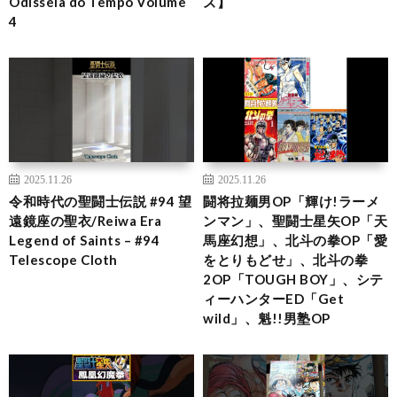
Odisseia do Tempo Volume
ズ】
4
2025.11.26
2025.11.26
令和時代の聖闘士伝説 #94 望
闘将拉麺男OP「輝け!ラーメ
遠鏡座の聖衣/Reiwa Era
ンマン」、聖闘士星矢OP「天
Legend of Saints – #94
馬座幻想」、北斗の拳OP「愛
Telescope Cloth
をとりもどせ」、北斗の拳
2OP「TOUGH BOY」、シテ
ィーハンターED「Get
wild」、魁!!男塾OP