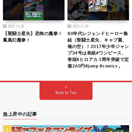
2025.11.26
2025.11.26
【聖闘士星矢】恐怖の魔拳！
80年代レジェンドヒーロー集
鳳凰幻魔拳！
結（聖闘士星矢、キャプ翼、
俺の空）！2017年少年ジャン
プ34号は表紙#ワンピース、
巻頭#ヒロアカ 3周年突破で定
価260円#jump #comics 。
Back to Top
急上昇中の記事