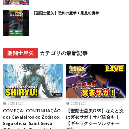
【聖闘士星矢】恐怖の魔拳！鳳凰幻魔拳！
聖闘士星矢
カテゴリの最新記事
2025.11.26
2025.11.26
COMEÇA! CONTINUAÇÃO
【聖闘士星矢GSS】なんと次
dos Cavaleiros do Zodíaco!
は冥衣サガ！サバ統合も！
Saga oficial Saint Seiya
【ギャラクシーソルジャー