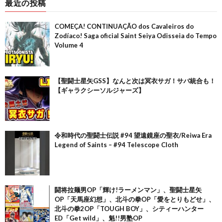
最近の投稿
COMEÇA! CONTINUAÇÃO dos Cavaleiros do
Zodíaco! Saga oficial Saint Seiya Odisseia do Tempo
Volume 4
【聖闘士星矢GSS】なんと次は冥衣サガ！サバ統合も！
【ギャラクシーソルジャーズ】
令和時代の聖闘士伝説 #94 望遠鏡座の聖衣/Reiwa Era
Legend of Saints – #94 Telescope Cloth
闘将拉麺男OP「輝け!ラーメンマン」、聖闘士星矢
OP「天馬座幻想」、北斗の拳OP「愛をとりもどせ」、
北斗の拳2OP「TOUGH BOY」、シティーハンター
ED「Get wild」、魁!!男塾OP