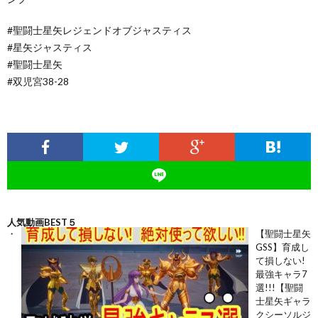
#聖闘士星矢レジェンドオブジャスティス
#星矢ジャスティス
#聖闘士星矢
#双児宮38-28
人気動画BEST５
【聖闘士星矢
GSS】育成し
て損しない!
最強キャラ7
選!!!【聖闘
士星矢ギャラ
クシーソルジ