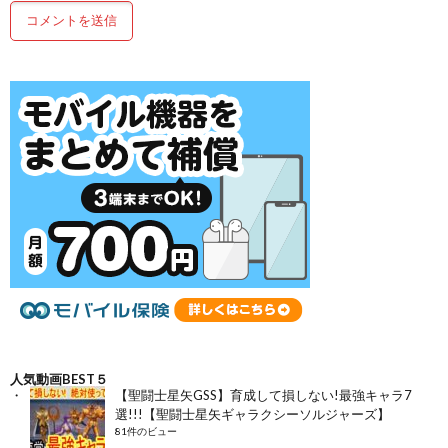
人気動画BEST５
【聖闘士星矢GSS】育成して損しない!最強キャラ7
選!!!【聖闘士星矢ギャラクシーソルジャーズ】
81件のビュー