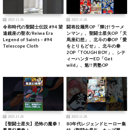
2025.11.26
2025.11.26
令和時代の聖闘士伝説 #94 望
闘将拉麺男OP「輝け!ラーメ
遠鏡座の聖衣/Reiwa Era
ンマン」、聖闘士星矢OP「天
Legend of Saints – #94
馬座幻想」、北斗の拳OP「愛
Telescope Cloth
をとりもどせ」、北斗の拳
2OP「TOUGH BOY」、シテ
ィーハンターED「Get
wild」、魁!!男塾OP
2025.11.26
2025.11.26
【聖闘士星矢】恐怖の魔拳！
80年代レジェンドヒーロー集