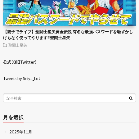
【親子でライブ】聖闘士星矢黄金伝説 有名な最強パスワードを恥ずかし
げもなく使ってやります#聖闘士星矢
聖闘士星矢
公式 X(旧Twitter)
Tweets by Seiya_LoJ
月を選択
2025年11月