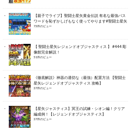
【親子でライブ】聖闘士星矢黄金伝説 有名な最強パス
ワードを恥ずかしげもなく使ってやります#聖闘士星矢
73件のビュー
【 聖闘士星矢レジェンドオブジャスティス 】 #444 彫
像館完全解説！
51件のビュー
《徹底解説》神器の適切な（最強）配置方法 【聖闘士
星矢レジェンドオブジャスティス 攻略】
37件のビュー
【星矢ジャスティス】冥王の試練・シオン編！クリア
編成例！【レジェンドオブジャスティス】
37件のビュー