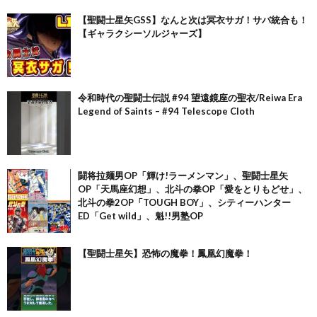
【聖闘士星矢GSS】なんと次は冥衣サガ！サバ統合も！
【ギャラクシーソルジャーズ】
令和時代の聖闘士伝説 #94 望遠鏡座の聖衣/Reiwa Era
Legend of Saints – #94 Telescope Cloth
闘将拉麺男OP「輝け!ラーメンマン」、聖闘士星矢
OP「天馬座幻想」、北斗の拳OP「愛をとりもどせ」、
北斗の拳2OP「TOUGH BOY」、シティーハンター
ED「Get wild」、魁!!男塾OP
【聖闘士星矢】恐怖の魔拳！鳳凰幻魔拳！