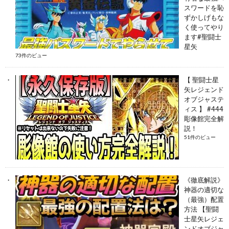
スワードを恥
ずかしげもな
く使ってやり
ます#聖闘士
星矢
73件のビュー
【 聖闘士星
矢レジェンド
オブジャステ
ィス 】 #444
彫像館完全解
説！
51件のビュー
《徹底解説》
神器の適切な
（最強）配置
方法 【聖闘
士星矢レジェ
ンドオブジャ