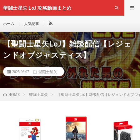
聖闘士星矢 LoJ 攻略動画まとめ
ホーム
人気記事
【聖闘士星矢LoJ】雑談配信【レジェ
ンドオブジャスティス】
2025.06.07
聖闘士星矢
聖闘士星矢
【聖闘士星矢LoJ】雑談配信【レジェンドオブジ
HOME