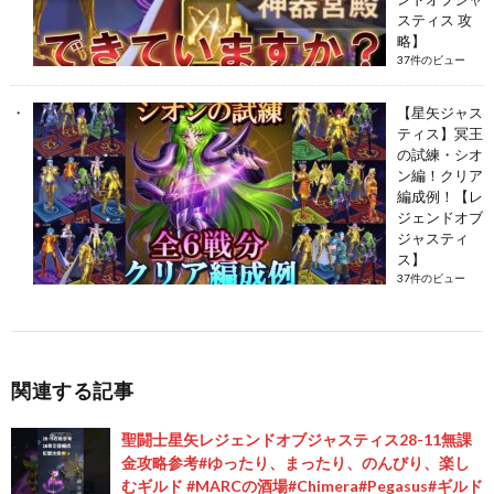
スティス 攻
略】
37件のビュー
【星矢ジャス
ティス】冥王
の試練・シオ
ン編！クリア
編成例！【レ
ジェンドオブ
ジャスティ
ス】
37件のビュー
関連する記事
聖闘士星矢レジェンドオブジャスティス28-11無課
金攻略参考#ゆったり、まったり、のんびり、楽し
むギルド #MARCの酒場#Chimera#Pegasus#ギルド