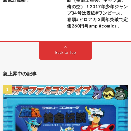
鳳凰幻魔拳！
結（聖闘士星矢、キャプ翼、
俺の空）！2017年少年ジャン
プ34号は表紙#ワンピース、
巻頭#ヒロアカ 3周年突破で定
価260円#jump #comics 。
Back to Top
急上昇中の記事