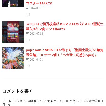
マスター MARC#
2024.09.01
[…]
スマスロで初万枚達成 #スマスロ #パチスロ #聖闘士
星矢 #キン肉マン #shorts
2024.07.18
[…]
pop’n music ANIMELO2号より『聖闘士星矢’86 銀河
戦争編』OPテーマ曲1『ペガサス幻想(Hyper)』
2024.04.01
[…]
コメントを書く
※
が付いている欄は必須項
メールアドレスが公開されることはありません。
目です