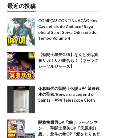
最近の投稿
COMEÇA! CONTINUAÇÃO dos
Cavaleiros do Zodíaco! Saga
oficial Saint Seiya Odisseia do
Tempo Volume 4
【聖闘士星矢GSS】なんと次は冥
衣サガ！サバ統合も！【ギャラク
シーソルジャーズ】
令和時代の聖闘士伝説 #94 望遠鏡
座の聖衣/Reiwa Era Legend of
Saints – #94 Telescope Cloth
闘将拉麺男OP「輝け!ラーメンマ
ン」、聖闘士星矢OP「天馬座幻
想」、北斗の拳OP「愛をとりもど