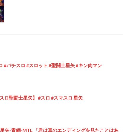
 #パチスロ #スロット #聖闘士星矢 #キン肉マン
ロ聖闘士星矢】 #スロ #スマスロ 星矢
闘士星矢-青銅-MTL 「君は真のエンディングを見たことはあ