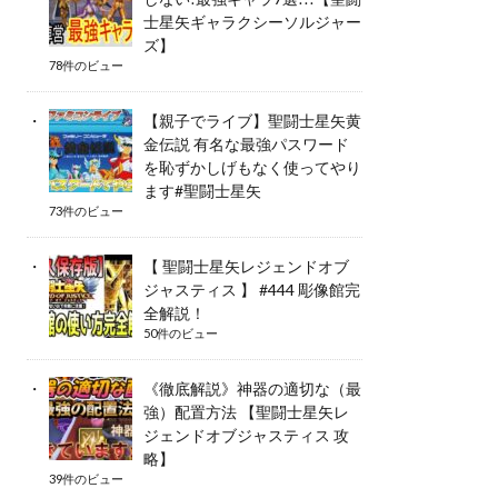
士星矢ギャラクシーソルジャー
ズ】
78件のビュー
【親子でライブ】聖闘士星矢黄
金伝説 有名な最強パスワード
を恥ずかしげもなく使ってやり
ます#聖闘士星矢
73件のビュー
【 聖闘士星矢レジェンドオブ
ジャスティス 】 #444 彫像館完
全解説！
50件のビュー
《徹底解説》神器の適切な（最
強）配置方法 【聖闘士星矢レ
ジェンドオブジャスティス 攻
略】
39件のビュー