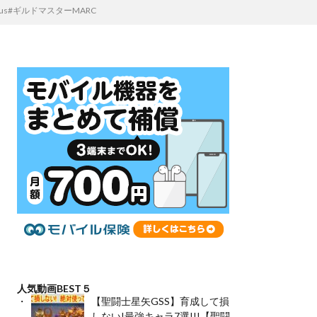
us#ギルドマスターMARC
人気動画BEST５
【聖闘士星矢GSS】育成して損
しない!最強キャラ7選!!!【聖闘