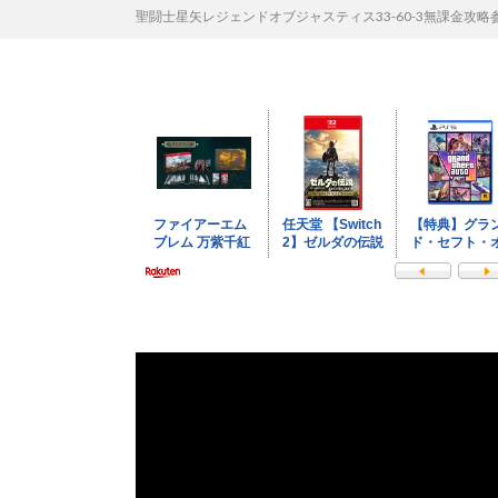
聖闘士星矢レジェンドオブジャスティス33-60-3無課金攻略参考