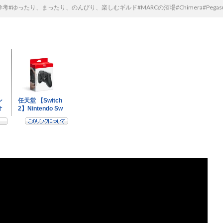
#ゆったり、まったり、のんびり、楽しむギルド#MARCの酒場#Chimera#Pegas