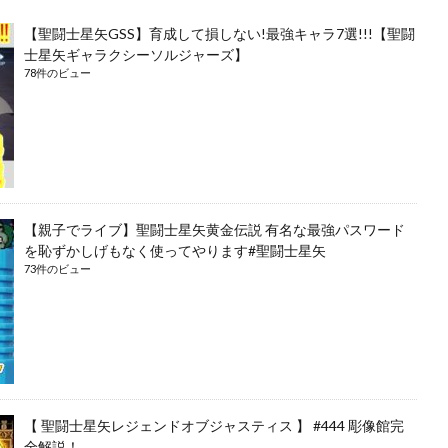
【聖闘士星矢GSS】育成して損しない!最強キャラ7選!!!【聖闘
士星矢ギャラクシーソルジャーズ】
78件のビュー
【親子でライブ】聖闘士星矢黄金伝説 有名な最強パスワード
を恥ずかしげもなく使ってやります#聖闘士星矢
73件のビュー
【 聖闘士星矢レジェンドオブジャスティス 】 #444 彫像館完
全解説！