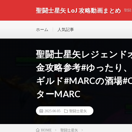
聖闘士星矢 LoJ 攻略動画まとめ
聖闘
ホーム
人気記事
聖闘士星矢レジェンドオブ
金攻略参考#ゆったり
ギルド#MARCの酒場#Ch
ターMARC
2025.06.05
聖闘士星矢
聖闘士星矢
HOME