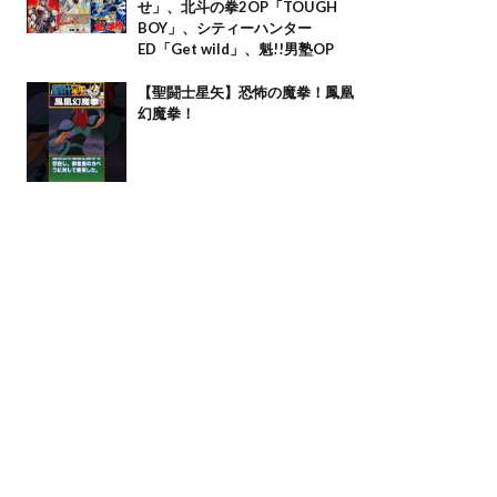
せ」、北斗の拳2OP「TOUGH
BOY」、シティーハンター
ED「Get wild」、魁!!男塾OP
【聖闘士星矢】恐怖の魔拳！鳳凰
幻魔拳！