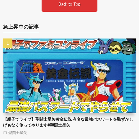
Back to Top
急上昇中の記事
【親子でライブ】聖闘士星矢黄金伝説 有名な最強パスワードを恥ずかし
げもなく使ってやります#聖闘士星矢
聖闘士星矢