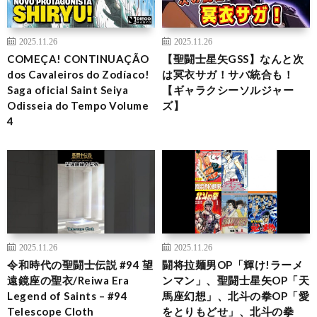
2025.11.26
2025.11.26
COMEÇA! CONTINUAÇÃO
【聖闘士星矢GSS】なんと次
dos Cavaleiros do Zodíaco!
は冥衣サガ！サバ統合も！
Saga oficial Saint Seiya
【ギャラクシーソルジャー
Odisseia do Tempo Volume
ズ】
4
2025.11.26
2025.11.26
令和時代の聖闘士伝説 #94 望
闘将拉麺男OP「輝け!ラーメ
遠鏡座の聖衣/Reiwa Era
ンマン」、聖闘士星矢OP「天
Legend of Saints – #94
馬座幻想」、北斗の拳OP「愛
Telescope Cloth
をとりもどせ」、北斗の拳