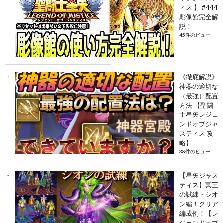
ィス 】 #444
彫像館完全解
説！
45件のビュー
《徹底解説》
神器の適切な
（最強）配置
方法 【聖闘
士星矢レジェ
ンドオブジャ
スティス 攻
略】
38件のビュー
【星矢ジャス
ティス】冥王
の試練・シオ
ン編！クリア
編成例！【レ
ジェンドオブ