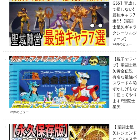
GSS】育成し
て損しない!
最強キャラ7
選!!!【聖闘
士星矢ギャラ
クシーソルジ
ャーズ】
74件のビュー
【親子でライ
ブ】聖闘士星
矢黄金伝説
有名な最強パ
スワードを恥
ずかしげもな
く使ってやり
ます#聖闘士
星矢
72件のビュー
【 聖闘士星
矢レジェンド
オブジャステ