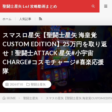
聖闘士星矢 LoJ 攻略動画まとめ
ホーム
人気記事
スマスロ星矢【聖闘士星矢 海皇覚
CUSTOM EDITION】25万円を取り返
せ！聖闘士ATTACK 星矢#小宇宙
CHARGE#コスモチャージ#喜楽応援
隊
2024.07.01
聖闘士星矢
聖闘士星矢
スマスロ星矢【聖闘士星矢 海皇覚CUSTOM EDI
HOME