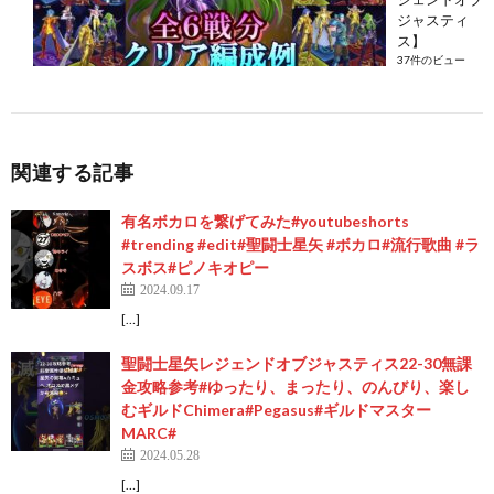
ジャスティ
ス】
37件のビュー
関連する記事
有名ボカロを繋げてみた#youtubeshorts
#trending #edit#聖闘士星矢 #ボカロ#流行歌曲 #ラ
スボス#ピノキオピー
2024.09.17
[…]
聖闘士星矢レジェンドオブジャスティス22-30無課
金攻略参考#ゆったり、まったり、のんびり、楽し
むギルドChimera#Pegasus#ギルドマスター
MARC#
2024.05.28
[…]