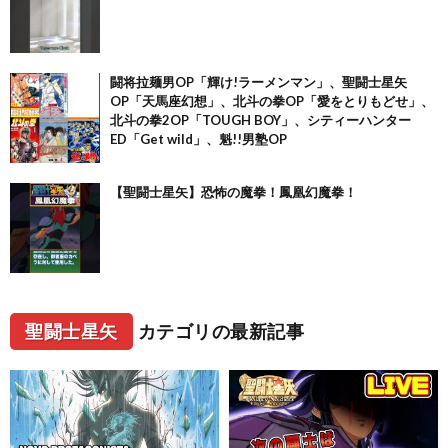
闘将拉麺男OP「輝け!ラーメンマン」、聖闘士星矢
OP「天馬座幻想」、北斗の拳OP「愛をとりもどせ」、
北斗の拳2OP「TOUGH BOY」、シティーハンター
ED「Get wild」、魁!!男塾OP
【聖闘士星矢】恐怖の魔拳！鳳凰幻魔拳！
聖闘士星矢
カテゴリの最新記事