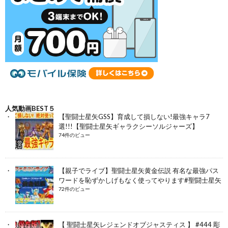
人気動画BEST５
【聖闘士星矢GSS】育成して損しない!最強キャラ7
選!!!【聖闘士星矢ギャラクシーソルジャーズ】
74件のビュー
【親子でライブ】聖闘士星矢黄金伝説 有名な最強パス
ワードを恥ずかしげもなく使ってやります#聖闘士星矢
72件のビュー
【 聖闘士星矢レジェンドオブジャスティス 】 #444 彫