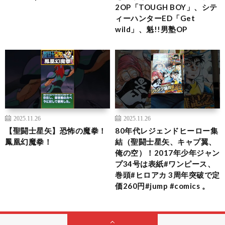
2OP「TOUGH BOY」、シテ
ィーハンターED「Get
wild」、魁!!男塾OP
2025.11.26
2025.11.26
【聖闘士星矢】恐怖の魔拳！
80年代レジェンドヒーロー集
鳳凰幻魔拳！
結（聖闘士星矢、キャプ翼、
俺の空）！2017年少年ジャン
プ34号は表紙#ワンピース、
巻頭#ヒロアカ 3周年突破で定
価260円#jump #comics 。