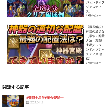
ジェンドオブ
ジャスティ
ス】
39件のビュー
《徹底解説》
神器の適切な
（最強）配置
方法 【聖闘
士星矢レジェ
ンドオブジャ
スティス 攻
略】
37件のビュー
関連する記事
#聖闘士星矢#黄金聖闘士
2024.04.18