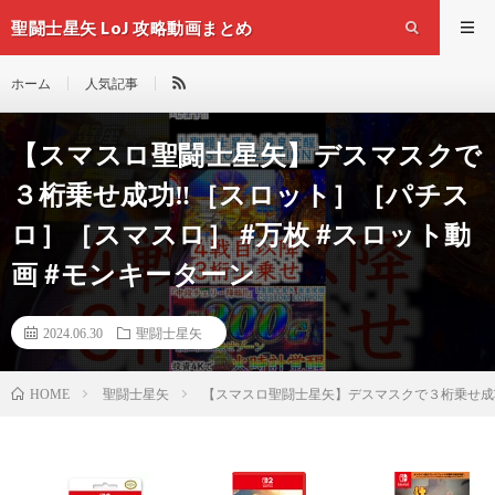
聖闘士星矢 LoJ 攻略動画まとめ
ホーム
人気記事
【スマスロ聖闘士星矢】デスマスクで
３桁乗せ成功‼️［スロット］［パチス
ロ］［スマスロ］ #万枚 #スロット動
画 #モンキーターン
2024.06.30
聖闘士星矢
聖闘士星矢
【スマスロ聖闘士星矢】デスマスクで３桁乗せ成功‼
HOME