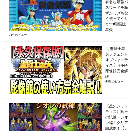
有名な最強パ
スワードを恥
ずかしげもな
く使ってやり
ます#聖闘士
星矢
73件のビュー
【 聖闘士星
矢レジェンド
オブジャステ
ィス 】 #444
彫像館完全解
説！
49件のビュー
【星矢ジャス
ティス】冥王
の試練・シオ
ン編！クリア
編成例！【レ