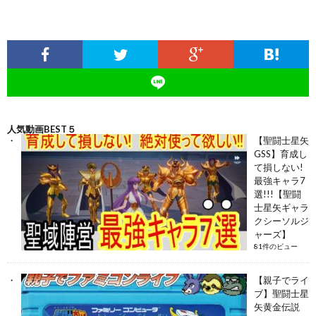
人気動画BEST５
【聖闘士星矢
GSS】育成し
て損しない!
最強キャラ7
選!!!【聖闘
士星矢ギャラ
クシーソルジ
ャーズ】
81件のビュー
【親子でライ
ブ】聖闘士星
矢黄金伝説