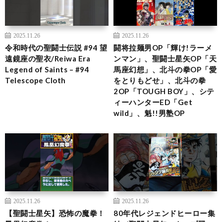
2025.11.26
2025.11.26
令和時代の聖闘士伝説 #94 望
闘将拉麺男OP「輝け!ラーメ
遠鏡座の聖衣/Reiwa Era
ンマン」、聖闘士星矢OP「天
Legend of Saints – #94
馬座幻想」、北斗の拳OP「愛
Telescope Cloth
をとりもどせ」、北斗の拳
2OP「TOUGH BOY」、シテ
ィーハンターED「Get
wild」、魁!!男塾OP
2025.11.26
2025.11.26
【聖闘士星矢】恐怖の魔拳！
80年代レジェンドヒーロー集