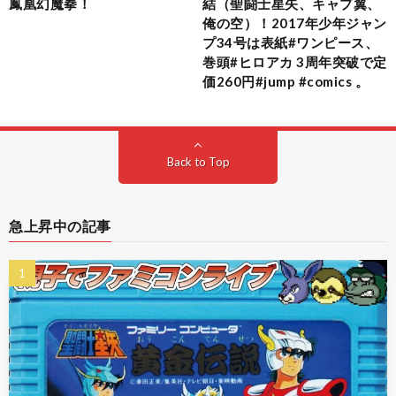
鳳凰幻魔拳！
結（聖闘士星矢、キャプ翼、
俺の空）！2017年少年ジャン
プ34号は表紙#ワンピース、
巻頭#ヒロアカ 3周年突破で定
価260円#jump #comics 。
Back to Top
急上昇中の記事