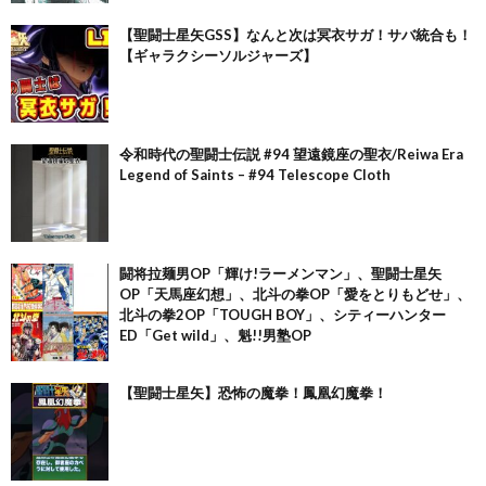
【聖闘士星矢GSS】なんと次は冥衣サガ！サバ統合も！
【ギャラクシーソルジャーズ】
令和時代の聖闘士伝説 #94 望遠鏡座の聖衣/Reiwa Era
Legend of Saints – #94 Telescope Cloth
闘将拉麺男OP「輝け!ラーメンマン」、聖闘士星矢
OP「天馬座幻想」、北斗の拳OP「愛をとりもどせ」、
北斗の拳2OP「TOUGH BOY」、シティーハンター
ED「Get wild」、魁!!男塾OP
【聖闘士星矢】恐怖の魔拳！鳳凰幻魔拳！