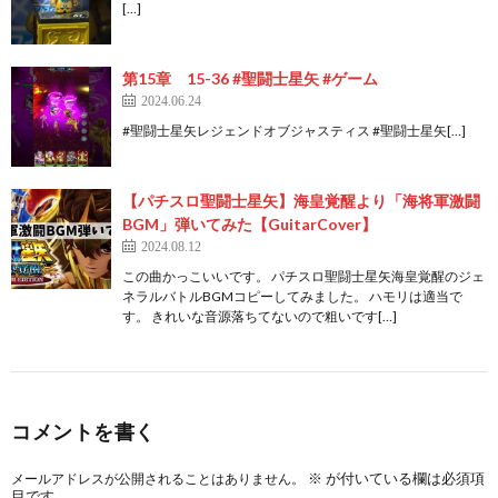
[…]
第15章 15-36 #聖闘士星矢 #ゲーム
2024.06.24
#聖闘士星矢レジェンドオブジャスティス #聖闘士星矢[…]
【パチスロ聖闘士星矢】海皇覚醒より「海将軍激闘
BGM」弾いてみた【GuitarCover】
2024.08.12
この曲かっこいいです。 パチスロ聖闘士星矢海皇覚醒のジェ
ネラルバトルBGMコピーしてみました。 ハモリは適当で
す。 きれいな音源落ちてないので粗いです[…]
コメントを書く
※
が付いている欄は必須項
メールアドレスが公開されることはありません。
目です