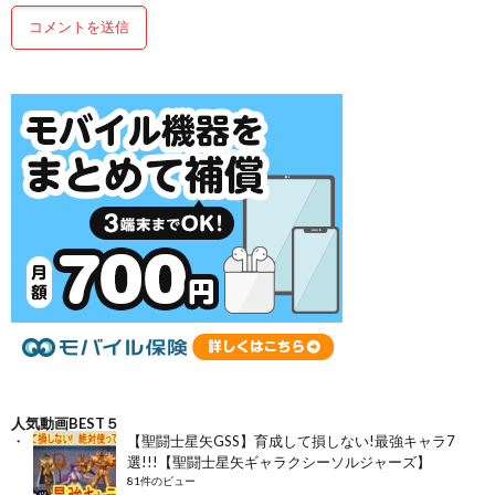
人気動画BEST５
【聖闘士星矢GSS】育成して損しない!最強キャラ7
選!!!【聖闘士星矢ギャラクシーソルジャーズ】
81件のビュー