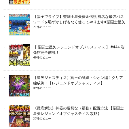
【親子でライブ】聖闘士星矢黄金伝説 有名な最強パス
ワードを恥ずかしげもなく使ってやります#聖闘士星矢
73件のビュー
【 聖闘士星矢レジェンドオブジャスティス 】 #444 彫
像館完全解説！
49件のビュー
【星矢ジャスティス】冥王の試練・シオン編！クリア
編成例！【レジェンドオブジャスティス】
39件のビュー
《徹底解説》神器の適切な（最強）配置方法 【聖闘士
星矢レジェンドオブジャスティス 攻略】
37件のビュー