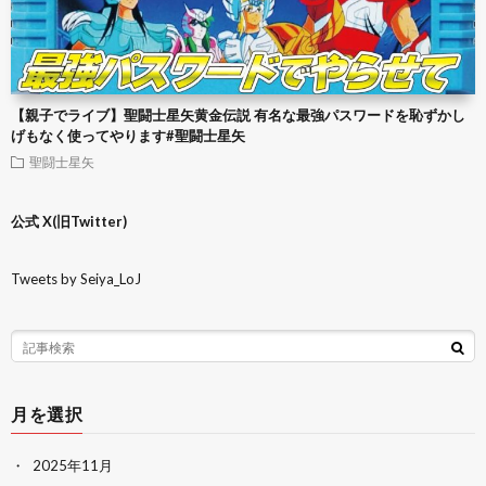
【親子でライブ】聖闘士星矢黄金伝説 有名な最強パスワードを恥ずかし
げもなく使ってやります#聖闘士星矢
聖闘士星矢
公式 X(旧Twitter)
Tweets by Seiya_LoJ
月を選択
2025年11月