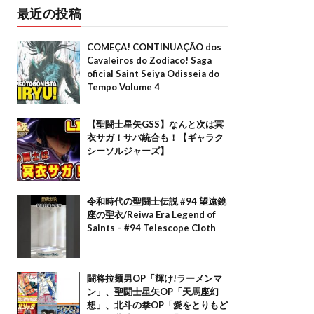
最近の投稿
COMEÇA! CONTINUAÇÃO dos
Cavaleiros do Zodíaco! Saga
oficial Saint Seiya Odisseia do
Tempo Volume 4
【聖闘士星矢GSS】なんと次は冥
衣サガ！サバ統合も！【ギャラク
シーソルジャーズ】
令和時代の聖闘士伝説 #94 望遠鏡
座の聖衣/Reiwa Era Legend of
Saints – #94 Telescope Cloth
闘将拉麺男OP「輝け!ラーメンマ
ン」、聖闘士星矢OP「天馬座幻
想」、北斗の拳OP「愛をとりもど