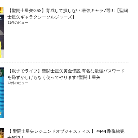
【聖闘士星矢GSS】育成して損しない!最強キャラ7選!!!【聖闘
士星矢ギャラクシーソルジャーズ】
81件のビュー
【親子でライブ】聖闘士星矢黄金伝説 有名な最強パスワード
を恥ずかしげもなく使ってやります#聖闘士星矢
73件のビュー
【 聖闘士星矢レジェンドオブジャスティス 】 #444 彫像館完
全解説！