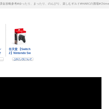
略参考#ゆったり、まったり、のんびり、楽しむギルド#MARCの酒場#Chimera#P