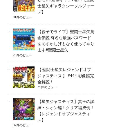
士星矢ギャラクシーソルジャー
ズ】
81件のビュー
【親子でライブ】聖闘士星矢黄
金伝説 有名な最強パスワード
を恥ずかしげもなく使ってやり
ます#聖闘士星矢
73件のビュー
【 聖闘士星矢レジェンドオブ
ジャスティス 】 #444 彫像館完
全解説！
51件のビュー
【星矢ジャスティス】冥王の試
練・シオン編！クリア編成例！
【レジェンドオブジャスティ
ス】
37件のビュー