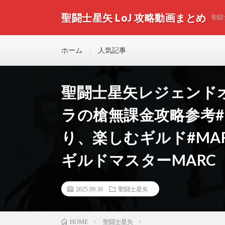
聖闘士星矢 LoJ 攻略動画まとめ
聖闘
ホーム
人気記事
聖闘士星矢レジェンド
ラの槍無課金攻略参考
り、楽しむギルド#MARCの
ギルドマスターMARC
2025.09.30
聖闘士星矢
聖闘士星矢
HOME