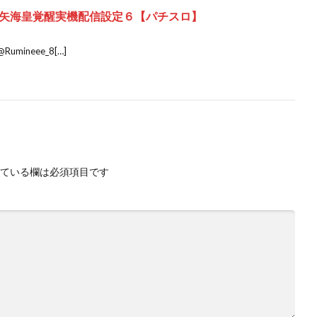
矢海皇覚醒実機配信設定６【パチスロ】
Rumineee_8[…]
ている欄は必須項目です