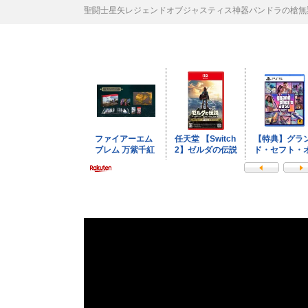
聖闘士星矢レジェンドオブジャスティス神器パンドラの槍無課金攻