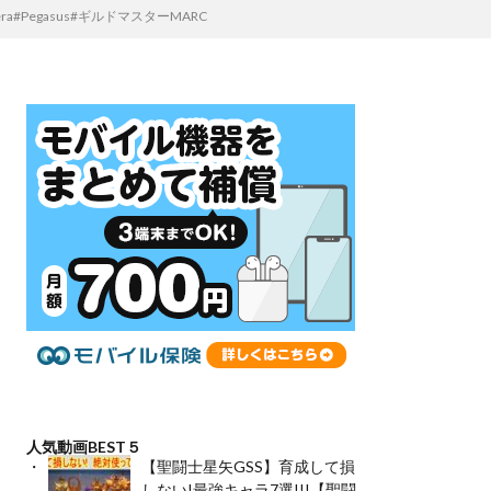
egasus#ギルドマスターMARC
人気動画BEST５
【聖闘士星矢GSS】育成して損
しない!最強キャラ7選!!!【聖闘