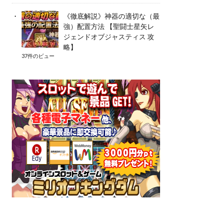
《徹底解説》神器の適切な（最
強）配置方法 【聖闘士星矢レ
ジェンドオブジャスティス 攻
略】
37件のビュー