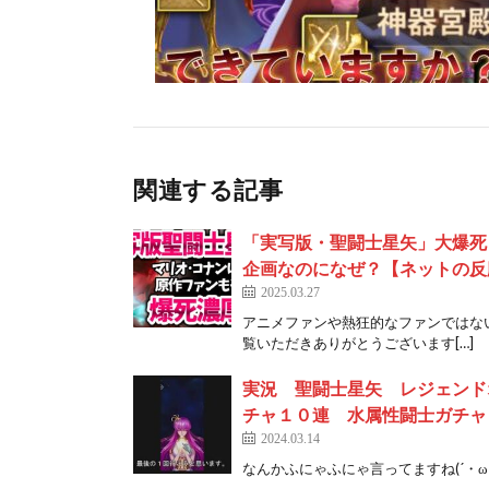
関連する記事
「実写版・聖闘士星矢」大爆死
企画なのになぜ？【ネットの反
2025.03.27
アニメファンや熱狂的なファンではな
覧いただきありがとうございます[…]
実況 聖闘士星矢 レジェンド
チャ１０連 水属性闘士ガチャ
2024.03.14
なんかふにゃふにゃ言ってますね(´・ω・