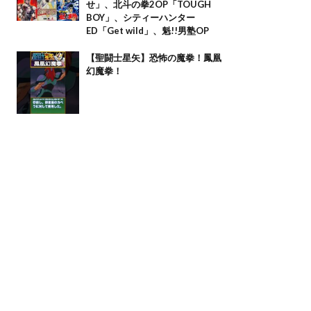
せ」、北斗の拳2OP「TOUGH
BOY」、シティーハンター
ED「Get wild」、魁!!男塾OP
【聖闘士星矢】恐怖の魔拳！鳳凰
幻魔拳！