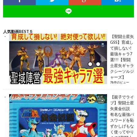
人気動画BEST５
【聖闘士星矢
GSS】育成し
て損しない!
最強キャラ7
選!!!【聖闘
士星矢ギャラ
クシーソルジ
ャーズ】
78件のビュー
【親子でライ
ブ】聖闘士星
矢黄金伝説
有名な最強パ
スワードを恥
ずかしげもな
く使ってやり