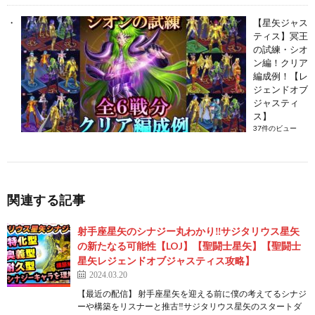
【星矢ジャス
ティス】冥王
の試練・シオ
ン編！クリア
編成例！【レ
ジェンドオブ
ジャスティ
ス】
37件のビュー
関連する記事
射手座星矢のシナジー丸わかり‼サジタリウス星矢
の新たなる可能性【LOJ】【聖闘士星矢】【聖闘士
星矢レジェンドオブジャスティス攻略】
2024.03.20
【最近の配信】 射手座星矢を迎える前に僕の考えてるシナジ
ーや構築をリスナーと推古‼サジタリウス星矢のスタートダ