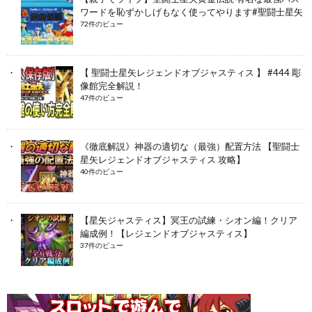
ワードを恥ずかしげもなく使ってやります#聖闘士星矢
72件のビュー
【 聖闘士星矢レジェンドオブジャスティス 】 #444 彫
像館完全解説！
47件のビュー
《徹底解説》神器の適切な（最強）配置方法 【聖闘士
星矢レジェンドオブジャスティス 攻略】
40件のビュー
【星矢ジャスティス】冥王の試練・シオン編！クリア
編成例！【レジェンドオブジャスティス】
37件のビュー