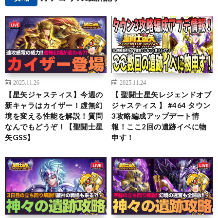
2025.11.26
2025.11.24
【星矢ジャスティス】今週の
【 聖闘士星矢レジェンドオブ
新キャラはカイザー！虚無幻
ジャスティス 】 #464 タウン
境を変える性能を解説！質問
3攻略編成アップデート情
なんでもどうぞ！【聖闘士星
報！ここ2回の遺跡イベに物
矢GSS】
申す！