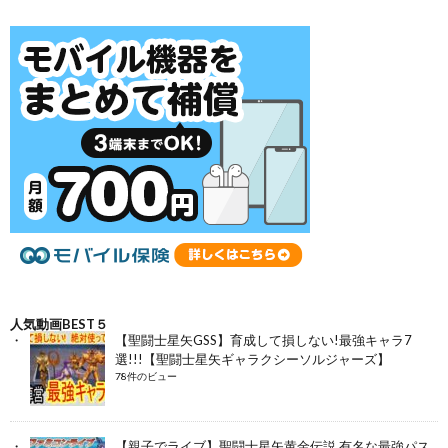
人気動画BEST５
【聖闘士星矢GSS】育成して損しない!最強キャラ7
選!!!【聖闘士星矢ギャラクシーソルジャーズ】
78件のビュー
【親子でライブ】聖闘士星矢黄金伝説 有名な最強パス