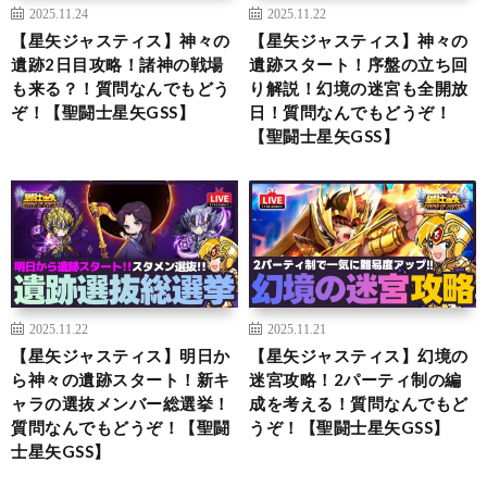
2025.11.24
2025.11.22
【星矢ジャスティス】神々の
【星矢ジャスティス】神々の
遺跡2日目攻略！諸神の戦場
遺跡スタート！序盤の立ち回
も来る？！質問なんでもどう
り解説！幻境の迷宮も全開放
ぞ！【聖闘士星矢GSS】
日！質問なんでもどうぞ！
【聖闘士星矢GSS】
2025.11.22
2025.11.21
【星矢ジャスティス】明日か
【星矢ジャスティス】幻境の
ら神々の遺跡スタート！新キ
迷宮攻略！2パーティ制の編
ャラの選抜メンバー総選挙！
成を考える！質問なんでもど
質問なんでもどうぞ！【聖闘
うぞ！【聖闘士星矢GSS】
士星矢GSS】