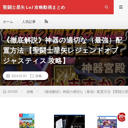
聖闘士星矢 LoJ 攻略動画まとめ
ホーム
人気記事
《徹底解説》神器の適切な（最強）配
置方法 【聖闘士星矢レジェンドオブ
ジャスティス 攻略】
2024.03.03
攻略
攻略
《徹底解説》神器の適切な（最強）配置方法 【聖闘士星
HOME