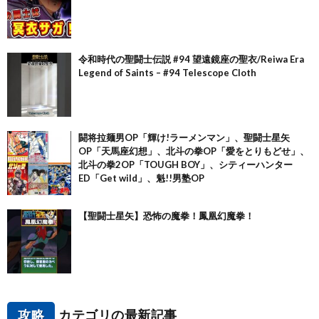
令和時代の聖闘士伝説 #94 望遠鏡座の聖衣/Reiwa Era
Legend of Saints – #94 Telescope Cloth
闘将拉麺男OP「輝け!ラーメンマン」、聖闘士星矢
OP「天馬座幻想」、北斗の拳OP「愛をとりもどせ」、
北斗の拳2OP「TOUGH BOY」、シティーハンター
ED「Get wild」、魁!!男塾OP
【聖闘士星矢】恐怖の魔拳！鳳凰幻魔拳！
攻略
カテゴリの最新記事