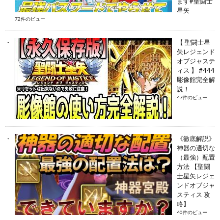
ます#聖闘士
星矢
72件のビュー
【 聖闘士星
矢レジェンド
オブジャステ
ィス 】 #444
彫像館完全解
説！
47件のビュー
《徹底解説》
神器の適切な
（最強）配置
方法 【聖闘
士星矢レジェ
ンドオブジャ
スティス 攻
略】
40件のビュー