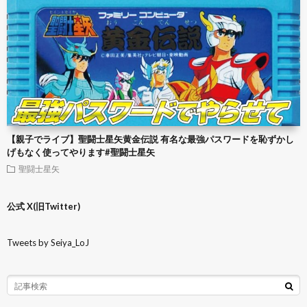
【親子でライブ】聖闘士星矢黄金伝説 有名な最強パスワードを恥ずかし
げもなく使ってやります#聖闘士星矢
聖闘士星矢
公式 X(旧Twitter)
Tweets by Seiya_LoJ