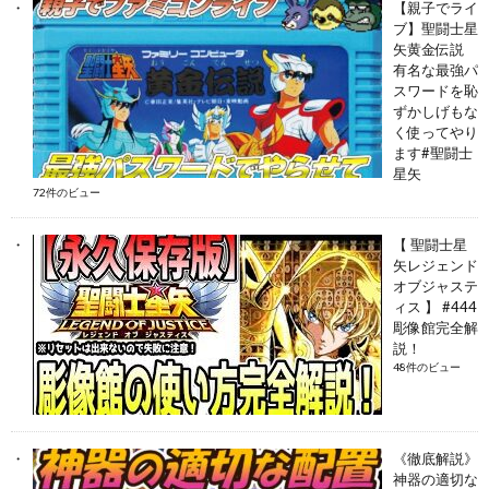
【親子でライ
ブ】聖闘士星
矢黄金伝説
有名な最強パ
スワードを恥
ずかしげもな
く使ってやり
ます#聖闘士
星矢
72件のビュー
【 聖闘士星
矢レジェンド
オブジャステ
ィス 】 #444
彫像館完全解
説！
48件のビュー
《徹底解説》
神器の適切な