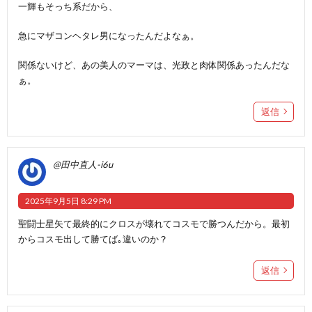
一輝もそっち系だから、
急にマザコンヘタレ男になったんだよなぁ。
関係ないけど、あの美人のマーマは、光政と肉体関係あったんだな
ぁ。
返信
@田中直人-i6u
2025年9月5日 8:29 PM
聖闘士星矢て最終的にクロスが壊れてコスモで勝つんだから。最初
からコスモ出して勝てば｡違いのか？
返信