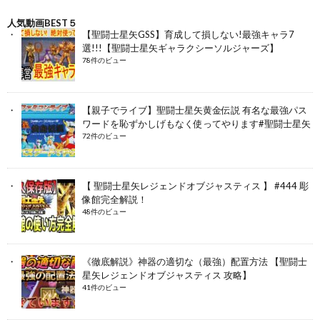
人気動画BEST５
【聖闘士星矢GSS】育成して損しない!最強キャラ7
選!!!【聖闘士星矢ギャラクシーソルジャーズ】
78件のビュー
【親子でライブ】聖闘士星矢黄金伝説 有名な最強パス
ワードを恥ずかしげもなく使ってやります#聖闘士星矢
72件のビュー
【 聖闘士星矢レジェンドオブジャスティス 】 #444 彫
像館完全解説！
48件のビュー
《徹底解説》神器の適切な（最強）配置方法 【聖闘士
星矢レジェンドオブジャスティス 攻略】
41件のビュー