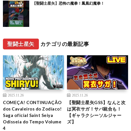
【聖闘士星矢】恐怖の魔拳！鳳凰幻魔拳！
聖闘士星矢
カテゴリの最新記事
2025.11.26
2025.11.26
COMEÇA! CONTINUAÇÃO
【聖闘士星矢GSS】なんと次
dos Cavaleiros do Zodíaco!
は冥衣サガ！サバ統合も！
Saga oficial Saint Seiya
【ギャラクシーソルジャー
Odisseia do Tempo Volume
ズ】
4