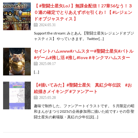
【 #聖闘士星矢LoJ 】無課金配信！27章56なう！３
０連の確定でとりあえずポセ引くわ！【 #レジェン
ドオブジャスティス 】
2024.05.31
Support the stream: みとあん 【聖闘士星矢レジェンドオブジ
ャスティス】 やっていきます。 Twitter[…]
セイントハムwww#ハムスター#聖闘士星矢#バトル
#ゲーム#推し活 #推し#love #キンクマハムスター
2025.09.17
[…]
【#描いてみた】#聖闘士星矢 真紅少年伝説 #お
絵描きメイキング #ファンアート
2025.05.28
趣味で制作した、ファンアートイラストです。 ５月限定の昭
和まんがまつり2025の企画参加用に描いた絵です♪ その⑪ 聖
闘士星矢の劇場版・真紅の少年伝説[…]