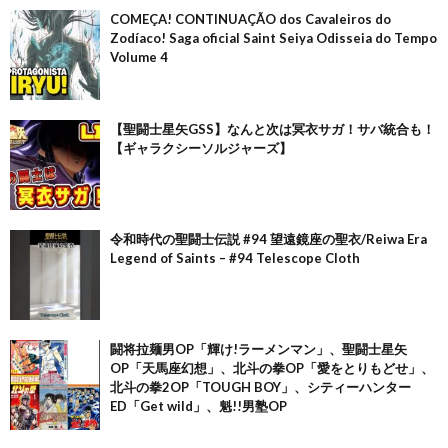
COMEÇA! CONTINUAÇÃO dos Cavaleiros do
Zodíaco! Saga oficial Saint Seiya Odisseia do Tempo
Volume 4
【聖闘士星矢GSS】なんと次は冥衣サガ！サバ統合も！
【ギャラクシーソルジャーズ】
令和時代の聖闘士伝説 #94 望遠鏡座の聖衣/Reiwa Era
Legend of Saints – #94 Telescope Cloth
闘将拉麺男OP「輝け!ラーメンマン」、聖闘士星矢
OP「天馬座幻想」、北斗の拳OP「愛をとりもどせ」、
北斗の拳2OP「TOUGH BOY」、シティーハンター
ED「Get wild」、魁!!男塾OP