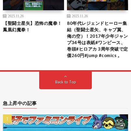
2025.11.26
2025.11.26
【聖闘士星矢】恐怖の魔拳！
80年代レジェンドヒーロー集
鳳凰幻魔拳！
結（聖闘士星矢、キャプ翼、
俺の空）！2017年少年ジャン
プ34号は表紙#ワンピース、
巻頭#ヒロアカ 3周年突破で定
価260円#jump #comics 。
Back to Top
急上昇中の記事