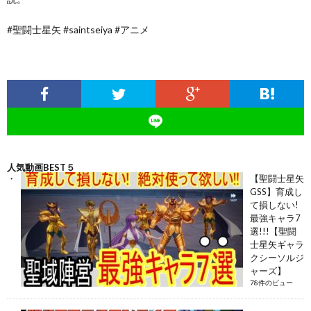
#聖闘士星矢 #saintseiya #アニメ
人気動画BEST５
【聖闘士星矢
GSS】育成し
て損しない!
最強キャラ7
選!!!【聖闘
士星矢ギャラ
クシーソルジ
ャーズ】
78件のビュー