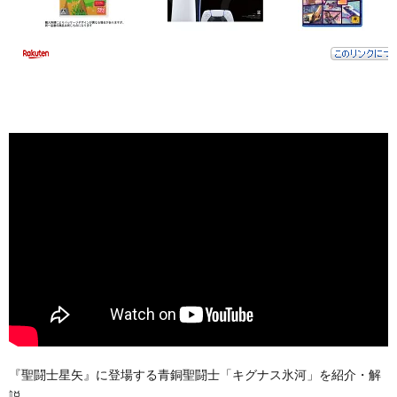
『聖闘士星矢』に登場する青銅聖闘士「キグナス氷河」を紹介・解
説。