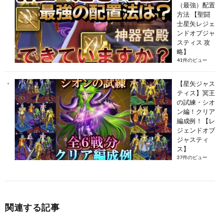
（最強）配置
方法 【聖闘
士星矢レジェ
ンドオブジャ
スティス 攻
略】
41件のビュー
【星矢ジャス
ティス】冥王
の試練・シオ
ン編！クリア
編成例！【レ
ジェンドオブ
ジャスティ
ス】
37件のビュー
関連する記事