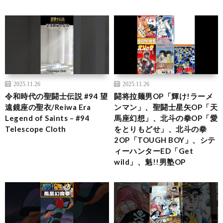
2025.11.26
2025.11.26
令和時代の聖闘士伝説 #94 望
闘将拉麺男OP「輝け!ラーメ
遠鏡座の聖衣/Reiwa Era
ンマン」、聖闘士星矢OP「天
Legend of Saints – #94
馬座幻想」、北斗の拳OP「愛
Telescope Cloth
をとりもどせ」、北斗の拳
2OP「TOUGH BOY」、シテ
ィーハンターED「Get
wild」、魁!!男塾OP