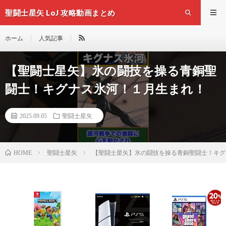
聖闘士星矢 LoJ 攻略動画まとめ
ホーム
人気記事
【聖闘士星矢】氷の闘技を操る青銅聖
闘士！キグナス氷河！１月生まれ！
2025.09.05
聖闘士星矢
聖闘士星矢
【聖闘士星矢】氷の闘技を操る青銅聖闘士！キグ
HOME