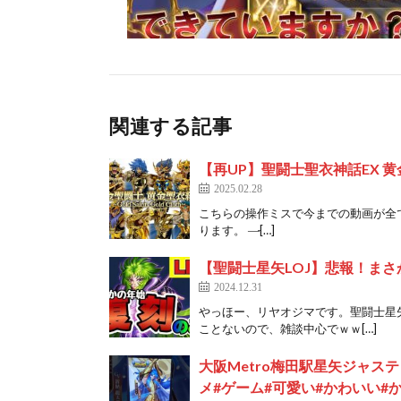
関連する記事
【再UP】聖闘士聖衣神話EX 黄金衣
2025.02.28
こちらの操作ミスで今までの動画が全て
ります。 —̵[…]
【聖闘士星矢LOJ】悲報！ま
2024.12.31
やっほー、リヤオジマです。聖闘士星
ことないので、雑談中心でｗｗ[…]
大阪Metro梅田駅星矢ジャス
メ#ゲーム#可愛い#かわいい#