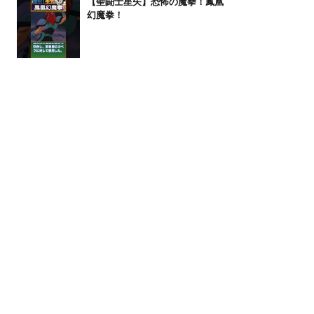
【聖闘士星矢】恐怖の魔拳！鳳凰
幻魔拳！