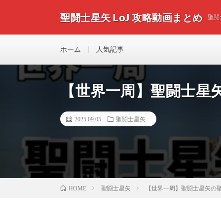
聖闘士星矢 LoJ 攻略動画まとめ
聖闘
ホーム
人気記事
【世界一周】聖闘士星矢
2025.09.05
聖闘士星矢
聖闘士星矢
【世界一周】聖闘士星矢の聖地
HOME