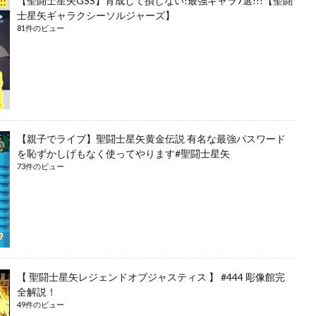
【聖闘士星矢GSS】育成して損しない!最強キャラ7選!!!【聖闘
士星矢ギャラクシーソルジャーズ】
81件のビュー
【親子でライブ】聖闘士星矢黄金伝説 有名な最強パスワード
を恥ずかしげもなく使ってやります#聖闘士星矢
73件のビュー
【 聖闘士星矢レジェンドオブジャスティス 】 #444 彫像館完
全解説！
49件のビュー