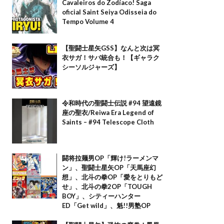
Cavaleiros do Zodíaco! Saga
oficial Saint Seiya Odisseia do
Tempo Volume 4
【聖闘士星矢GSS】なんと次は冥
衣サガ！サバ統合も！【ギャラク
シーソルジャーズ】
令和時代の聖闘士伝説 #94 望遠鏡
座の聖衣/Reiwa Era Legend of
Saints – #94 Telescope Cloth
闘将拉麺男OP「輝け!ラーメンマ
ン」、聖闘士星矢OP「天馬座幻
想」、北斗の拳OP「愛をとりもど
せ」、北斗の拳2OP「TOUGH
BOY」、シティーハンター
ED「Get wild」、魁!!男塾OP