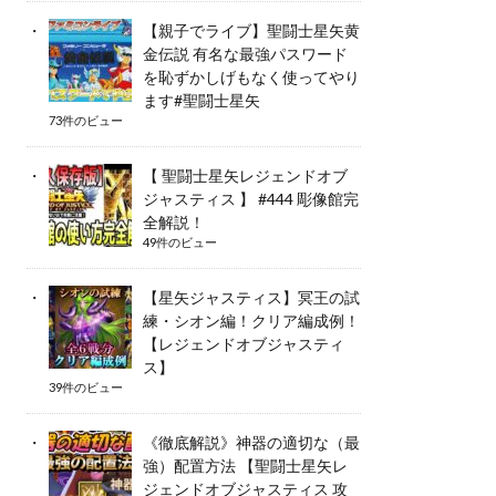
【親子でライブ】聖闘士星矢黄
金伝説 有名な最強パスワード
を恥ずかしげもなく使ってやり
ます#聖闘士星矢
73件のビュー
【 聖闘士星矢レジェンドオブ
ジャスティス 】 #444 彫像館完
全解説！
49件のビュー
【星矢ジャスティス】冥王の試
練・シオン編！クリア編成例！
【レジェンドオブジャスティ
ス】
39件のビュー
《徹底解説》神器の適切な（最
強）配置方法 【聖闘士星矢レ
ジェンドオブジャスティス 攻