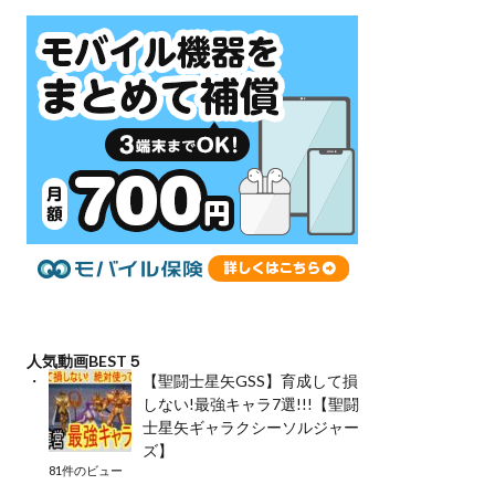
人気動画BEST５
【聖闘士星矢GSS】育成して損
しない!最強キャラ7選!!!【聖闘
士星矢ギャラクシーソルジャー
ズ】
81件のビュー