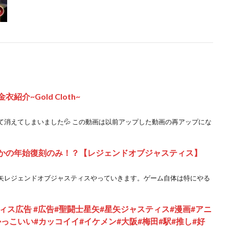
紹介~Gold Cloth~
消えてしまいました💦 この動画は以前アップした動画の再アップにな
さかの年始復刻のみ！？【レジェンドオブジャスティス】
矢レジェンドオブジャスティスやっていきます。ゲーム自体は特にやる
ティス広告 #広告#聖闘士星矢#星矢ジャスティス#漫画#アニ
かっこいい#カッコイイ#イケメン#大阪#梅田#駅#推し#好