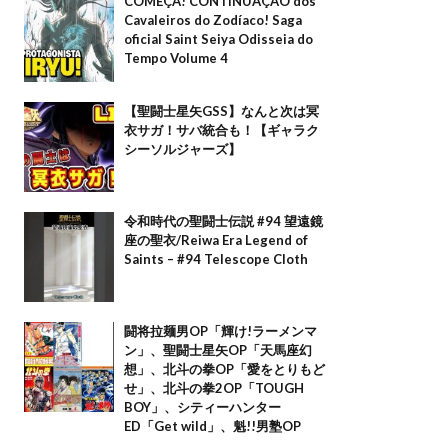
COMEÇA! CONTINUAÇÃO dos
Cavaleiros do Zodíaco! Saga
oficial Saint Seiya Odisseia do
Tempo Volume 4
【聖闘士星矢GSS】なんと次は冥
衣サガ！サバ統合も！【ギャラク
シーソルジャーズ】
令和時代の聖闘士伝説 #94 望遠鏡
座の聖衣/Reiwa Era Legend of
Saints – #94 Telescope Cloth
闘将拉麺男OP「輝け!ラーメンマ
ン」、聖闘士星矢OP「天馬座幻
想」、北斗の拳OP「愛をとりもど
せ」、北斗の拳2OP「TOUGH
BOY」、シティーハンター
ED「Get wild」、魁!!男塾OP