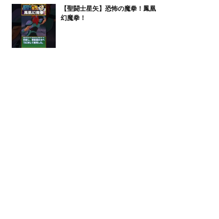
【聖闘士星矢】恐怖の魔拳！鳳凰
幻魔拳！