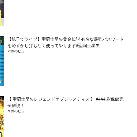
【親子でライブ】聖闘士星矢黄金伝説 有名な最強パスワード
を恥ずかしげもなく使ってやります#聖闘士星矢
73件のビュー
【 聖闘士星矢レジェンドオブジャスティス 】 #444 彫像館完
全解説！
50件のビュー