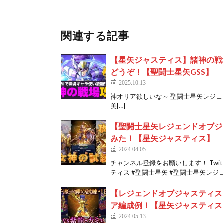
関連する記事
【星矢ジャスティス】諸神の戦
どうぞ！【聖闘士星矢GSS】
2025.10.13
神オリア欲しいな～ 聖闘士星矢レジェンドオ
美[…]
【聖闘士星矢レジェンドオブジ
みた！【星矢ジャスティス】
2024.04.05
チャンネル登録をお願いします！ Twi
ティス #聖闘士星矢 #聖闘士星矢レジェ[
【レジェンドオブジャスティス】
ア編成例！【星矢ジャスティス
2024.05.13