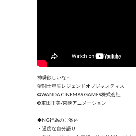
神瞬欲しいな～
聖闘士星矢レジェンドオブジャスティス
©️WANDA CINEMAS GAMES株式会社
©️車田正美/東映アニメーション
————————————————————–
◆NG行為のご案内
・過度な自分語り