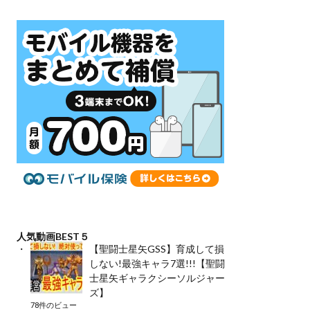
人気動画BEST５
【聖闘士星矢GSS】育成して損
しない!最強キャラ7選!!!【聖闘
士星矢ギャラクシーソルジャー
ズ】
78件のビュー