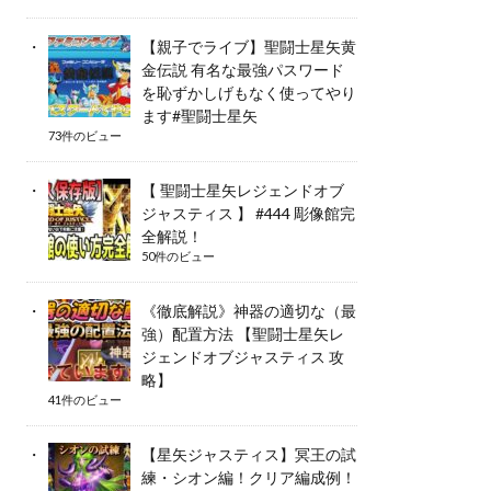
【親子でライブ】聖闘士星矢黄
金伝説 有名な最強パスワード
を恥ずかしげもなく使ってやり
ます#聖闘士星矢
73件のビュー
【 聖闘士星矢レジェンドオブ
ジャスティス 】 #444 彫像館完
全解説！
50件のビュー
《徹底解説》神器の適切な（最
強）配置方法 【聖闘士星矢レ
ジェンドオブジャスティス 攻
略】
41件のビュー
【星矢ジャスティス】冥王の試
練・シオン編！クリア編成例！