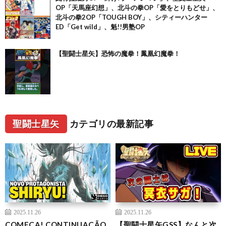
OP「天馬座幻想」、北斗の拳OP「愛をとりもどせ」、
北斗の拳2OP「TOUGH BOY」、シティーハンター
ED「Get wild」、魁!!男塾OP
【聖闘士星矢】恐怖の魔拳！鳳凰幻魔拳！
聖闘士星矢
カテゴリの最新記事
2025.11.26
2025.11.26
COMEÇA! CONTINUAÇÃO
【聖闘士星矢GSS】なんと次