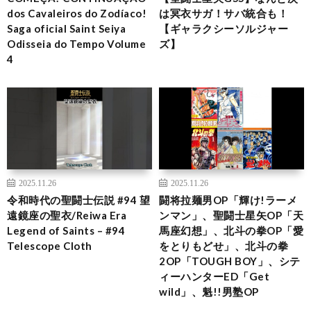
dos Cavaleiros do Zodíaco!
は冥衣サガ！サバ統合も！
Saga oficial Saint Seiya
【ギャラクシーソルジャー
Odisseia do Tempo Volume
ズ】
4
2025.11.26
2025.11.26
令和時代の聖闘士伝説 #94 望
闘将拉麺男OP「輝け!ラーメ
遠鏡座の聖衣/Reiwa Era
ンマン」、聖闘士星矢OP「天
Legend of Saints – #94
馬座幻想」、北斗の拳OP「愛
Telescope Cloth
をとりもどせ」、北斗の拳
2OP「TOUGH BOY」、シテ
ィーハンターED「Get
wild」、魁!!男塾OP