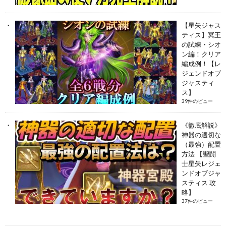
【星矢ジャス
ティス】冥王
の試練・シオ
ン編！クリア
編成例！【レ
ジェンドオブ
ジャスティ
ス】
39件のビュー
《徹底解説》
神器の適切な
（最強）配置
方法 【聖闘
士星矢レジェ
ンドオブジャ
スティス 攻
略】
37件のビュー