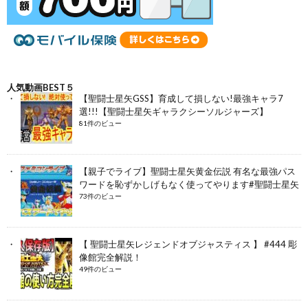
人気動画BEST５
【聖闘士星矢GSS】育成して損しない!最強キャラ7
選!!!【聖闘士星矢ギャラクシーソルジャーズ】
81件のビュー
【親子でライブ】聖闘士星矢黄金伝説 有名な最強パス
ワードを恥ずかしげもなく使ってやります#聖闘士星矢
73件のビュー
【 聖闘士星矢レジェンドオブジャスティス 】 #444 彫
像館完全解説！
49件のビュー