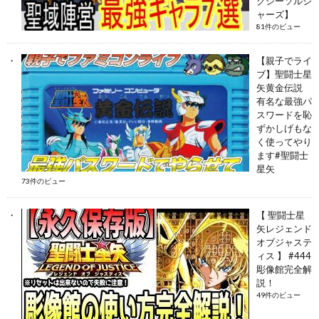
クシーソルジ
ャーズ】
81件のビュー
【親子でライ
ブ】聖闘士星
矢黄金伝説
有名な最強パ
スワードを恥
ずかしげもな
く使ってやり
ます#聖闘士
星矢
73件のビュー
【 聖闘士星
矢レジェンド
オブジャステ
ィス 】 #444
彫像館完全解
説！
49件のビュー