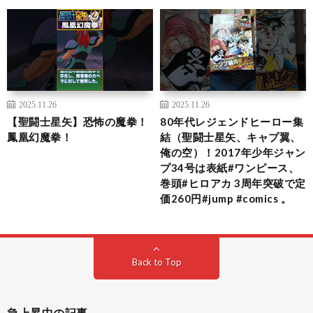
2025.11.26
2025.11.26
【聖闘士星矢】恐怖の魔拳！
80年代レジェンドヒーロー集
鳳凰幻魔拳！
結（聖闘士星矢、キャプ翼、
俺の空）！2017年少年ジャン
プ34号は表紙#ワンピース、
巻頭#ヒロアカ 3周年突破で定
価260円#jump #comics 。
Back to Top
急上昇中の記事