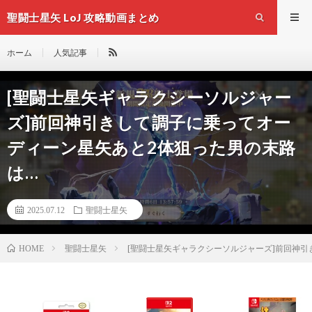
聖闘士星矢 LoJ 攻略動画まとめ
ホーム
人気記事
[聖闘士星矢ギャラクシーソルジャー
ズ]前回神引きして調子に乗ってオー
ディーン星矢あと2体狙った男の末路
は…
2025.07.12
聖闘士星矢
聖闘士星矢
[聖闘士星矢ギャラクシーソルジャーズ]前回神引
HOME