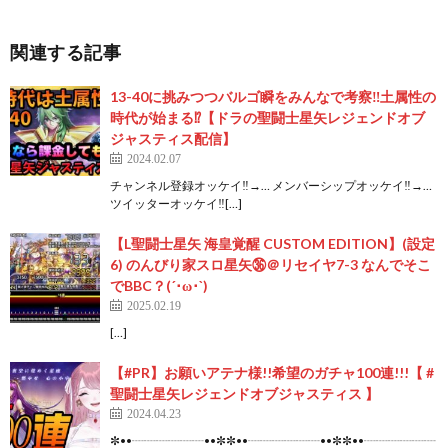
関連する記事
13-40に挑みつつバルゴ瞬をみんなで考察‼土属性の
時代が始まる⁉【ドラの聖闘士星矢レジェンドオブ
ジャスティス配信】
2024.02.07
チャンネル登録オッケイ‼→…​ メンバーシップオッケイ‼→…​
ツイッターオッケイ‼[…]
【L聖闘士星矢 海皇覚醒 CUSTOM EDITION】(設定
6) のんびり家スロ星矢㊱＠リセイヤ7-3 なんでそこ
でBBC？(´･ω･`)
2025.02.19
[…]
【#PR】お願いアテナ様!!希望のガチャ100連!!!【 #
聖闘士星矢レジェンドオブジャスティス 】
2024.04.23
✼••┈┈┈┈┈┈••✼✼••┈┈┈┈┈┈••✼✼••┈┈┈┈┈┈