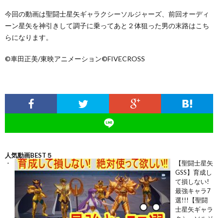
今回の動画は聖闘士星矢ギャラクシーソルジャーズ、前回オーディ
ーン星矢を神引きして調子に乗ってあと２体狙った男の末路はこち
らになります。
©車田正美/東映アニメーション©FIVECROSS
人気動画BEST５
【聖闘士星矢
GSS】育成し
て損しない!
最強キャラ7
選!!!【聖闘
士星矢ギャラ