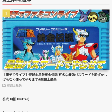
【親子でライブ】聖闘士星矢黄金伝説 有名な最強パスワードを恥ずかし
げもなく使ってやります#聖闘士星矢
聖闘士星矢
公式 X(旧Twitter)