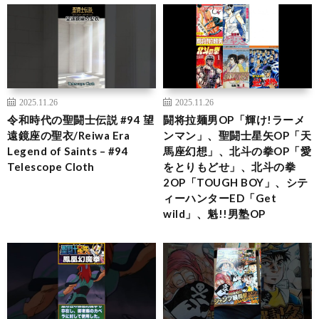
2025.11.26
2025.11.26
令和時代の聖闘士伝説 #94 望
闘将拉麺男OP「輝け!ラーメ
遠鏡座の聖衣/Reiwa Era
ンマン」、聖闘士星矢OP「天
Legend of Saints – #94
馬座幻想」、北斗の拳OP「愛
Telescope Cloth
をとりもどせ」、北斗の拳
2OP「TOUGH BOY」、シテ
ィーハンターED「Get
wild」、魁!!男塾OP