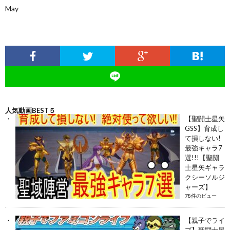
May
人気動画BEST５
【聖闘士星矢
GSS】育成し
て損しない!
最強キャラ7
選!!!【聖闘
士星矢ギャラ
クシーソルジ
ャーズ】
78件のビュー
【親子でライ
ブ】聖闘士星