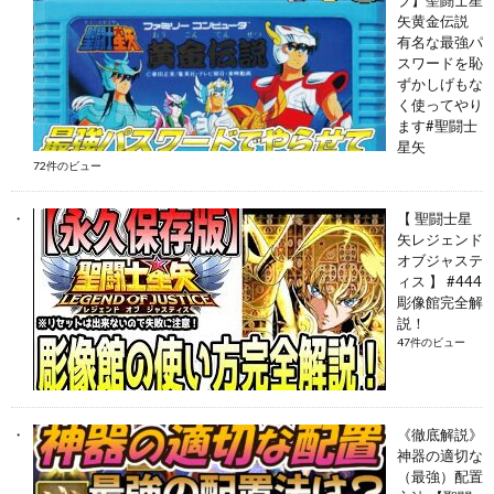
矢黄金伝説
有名な最強パ
スワードを恥
ずかしげもな
く使ってやり
ます#聖闘士
星矢
72件のビュー
【 聖闘士星
矢レジェンド
オブジャステ
ィス 】 #444
彫像館完全解
説！
47件のビュー
《徹底解説》
神器の適切な
（最強）配置