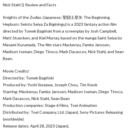
Nick Stahl || Review and Facts
Knights of the Zodiac (Japanese: 聖闘士星矢 The Beginning,
Hepburn: Seinto Seiya Za Biginingu) is a 2023 fantasy action film
directed by Tomek Bagiński from a screenplay by Josh Campbell,
Matt Stuecken, and Kiel Murray, based on the manga Saint Seiya by
Masami Kurumada. The film stars Mackenyu, Famke Janssen,
Madison Iseman, Diego Tinoco, Mark Dacascos, Nick Stahl, and Sean
Bean.
Movie Credits!
Directed by: Tomek Bagiński
Produced by: Yoshi Ikezawa, Joseph Chou, Tim Kwok
Starring: Mackenyu, Famke Janssen, Madison Iseman, Diego Tinoco,
Mark Dacascos, Nick Stahl, Sean Bean
Production companies: Stage 6 Films, Toei Animation
Distributed by: Toei Company, Ltd. (Japan), Sony Pictures Releasing
(worldwide)
Release dates: April 28, 2023 (Japan),