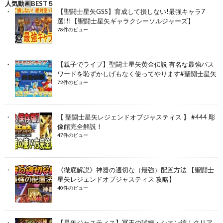
人気動画BEST５
【聖闘士星矢GSS】育成して損しない!最強キャラ7
選!!!【聖闘士星矢ギャラクシーソルジャーズ】
78件のビュー
【親子でライブ】聖闘士星矢黄金伝説 有名な最強パス
ワードを恥ずかしげもなく使ってやります#聖闘士星矢
72件のビュー
【 聖闘士星矢レジェンドオブジャスティス 】 #444 彫
像館完全解説！
47件のビュー
《徹底解説》神器の適切な（最強）配置方法 【聖闘士
星矢レジェンドオブジャスティス 攻略】
40件のビュー
【星矢ジャスティス】冥王の試練・シオン編！クリア