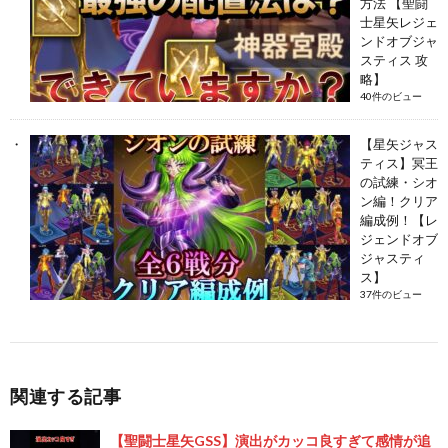
方法 【聖闘
士星矢レジェ
ンドオブジャ
スティス 攻
略】
40件のビュー
【星矢ジャス
ティス】冥王
の試練・シオ
ン編！クリア
編成例！【レ
ジェンドオブ
ジャスティ
ス】
37件のビュー
関連する記事
【聖闘士星矢GSS】演出がカッコ良すぎて感情が追