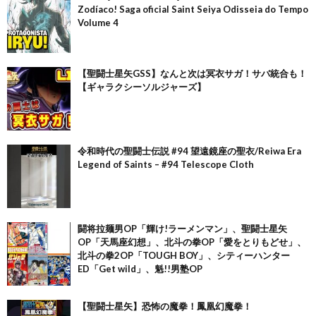
Zodíaco! Saga oficial Saint Seiya Odisseia do Tempo
Volume 4
【聖闘士星矢GSS】なんと次は冥衣サガ！サバ統合も！
【ギャラクシーソルジャーズ】
令和時代の聖闘士伝説 #94 望遠鏡座の聖衣/Reiwa Era
Legend of Saints – #94 Telescope Cloth
闘将拉麺男OP「輝け!ラーメンマン」、聖闘士星矢
OP「天馬座幻想」、北斗の拳OP「愛をとりもどせ」、
北斗の拳2OP「TOUGH BOY」、シティーハンター
ED「Get wild」、魁!!男塾OP
【聖闘士星矢】恐怖の魔拳！鳳凰幻魔拳！