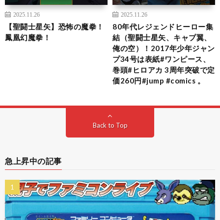
2025.11.26
2025.11.26
【聖闘士星矢】恐怖の魔拳！
80年代レジェンドヒーロー集
鳳凰幻魔拳！
結（聖闘士星矢、キャプ翼、
俺の空）！2017年少年ジャン
プ34号は表紙#ワンピース、
巻頭#ヒロアカ 3周年突破で定
価260円#jump #comics 。
Back to Top
急上昇中の記事