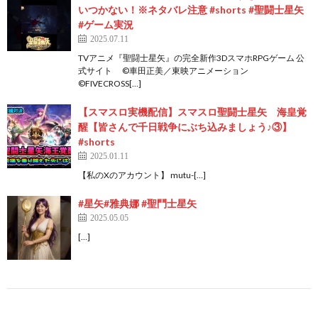
いつかない！※ネタバレ注意 #shorts #聖闘士星矢
#ゲーム実況
2025.07.11
TVアニメ『聖闘士星矢』の完全新作3DスマホRPGゲーム 公
式サイト ©車田正美／東映アニメーション
©FIVECROSS[…]
【スマスロ実機配信】スマスロ聖闘士星矢 海皇覚
醒【皆さんで千日戦争にぶち込みましょう♪③】
#shorts
2025.01.11
【私のXのアカウント】 mutu-[…]
#星矢#雅典娜 #聖鬥士星矢
2025.05.05
[…]