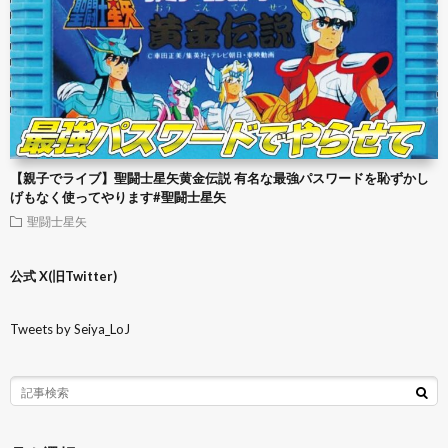
【親子でライブ】聖闘士星矢黄金伝説 有名な最強パスワードを恥ずかし
げもなく使ってやります#聖闘士星矢
聖闘士星矢
公式 X(旧Twitter)
Tweets by Seiya_LoJ