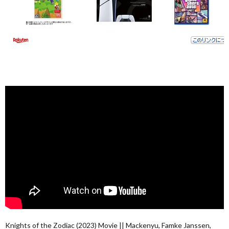
Knights of the Zodiac (2023) Movie || Mackenyu, Famke Janssen,