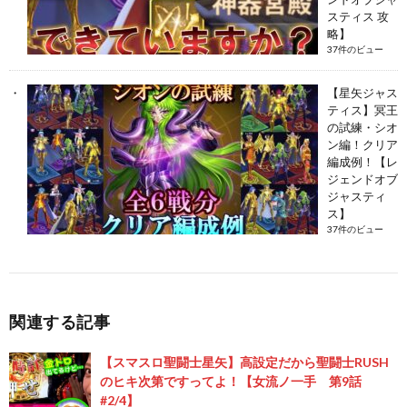
スティス 攻
略】
37件のビュー
【星矢ジャス
ティス】冥王
の試練・シオ
ン編！クリア
編成例！【レ
ジェンドオブ
ジャスティ
ス】
37件のビュー
関連する記事
【スマスロ聖闘士星矢】高設定だから聖闘士RUSH
のヒキ次第ですってよ！【女流ノ一手 第9話
#2/4】