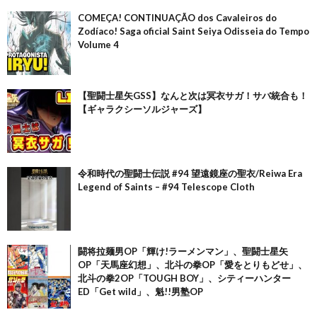
COMEÇA! CONTINUAÇÃO dos Cavaleiros do
Zodíaco! Saga oficial Saint Seiya Odisseia do Tempo
Volume 4
【聖闘士星矢GSS】なんと次は冥衣サガ！サバ統合も！
【ギャラクシーソルジャーズ】
令和時代の聖闘士伝説 #94 望遠鏡座の聖衣/Reiwa Era
Legend of Saints – #94 Telescope Cloth
闘将拉麺男OP「輝け!ラーメンマン」、聖闘士星矢
OP「天馬座幻想」、北斗の拳OP「愛をとりもどせ」、
北斗の拳2OP「TOUGH BOY」、シティーハンター
ED「Get wild」、魁!!男塾OP