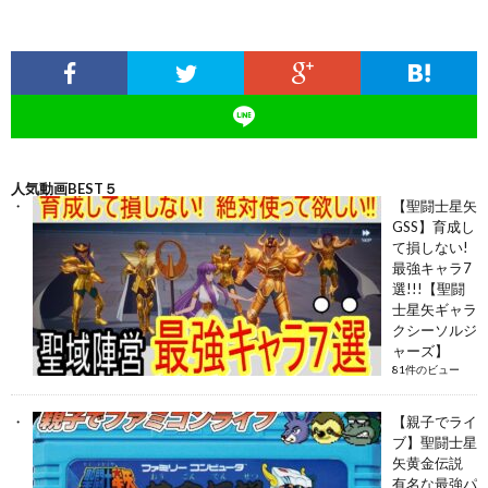
人気動画BEST５
【聖闘士星矢
GSS】育成し
て損しない!
最強キャラ7
選!!!【聖闘
士星矢ギャラ
クシーソルジ
ャーズ】
81件のビュー
【親子でライ
ブ】聖闘士星
矢黄金伝説
有名な最強パ