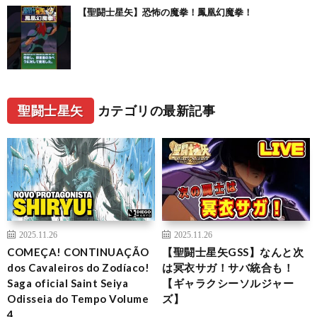
【聖闘士星矢】恐怖の魔拳！鳳凰幻魔拳！
聖闘士星矢
カテゴリの最新記事
2025.11.26
2025.11.26
COMEÇA! CONTINUAÇÃO
【聖闘士星矢GSS】なんと次
dos Cavaleiros do Zodíaco!
は冥衣サガ！サバ統合も！
Saga oficial Saint Seiya
【ギャラクシーソルジャー
Odisseia do Tempo Volume
ズ】
4