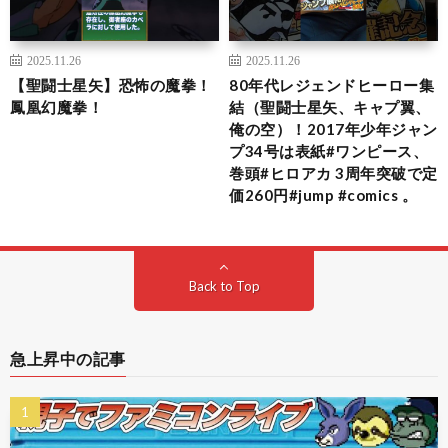
2025.11.26
2025.11.26
【聖闘士星矢】恐怖の魔拳！
80年代レジェンドヒーロー集
鳳凰幻魔拳！
結（聖闘士星矢、キャプ翼、
俺の空）！2017年少年ジャン
プ34号は表紙#ワンピース、
巻頭#ヒロアカ 3周年突破で定
価260円#jump #comics 。
Back to Top
急上昇中の記事