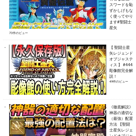
スワードを恥
ずかしげもな
く使ってやり
ます#聖闘士
星矢
73件のビュー
【 聖闘士星
矢レジェンド
オブジャステ
ィス 】 #444
彫像館完全解
説！
49件のビュー
《徹底解説》
神器の適切な
（最強）配置
方法 【聖闘
士星矢レジェ
ンドオブジャ