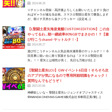
2024.08.28
☆チャンネル登録・高評価よろしくお願いいたします☆ 負け
ればギャラが減る当企画。スマスロ聖闘士星矢で勝負します
が、朝イチ天井から金クジラッキー（設定4[…]
【L聖闘士星矢海皇覚醒CUSTOM EDITION】この台
やってるわ…朝一継続率80%GBでまさかの！？【遊
び行こうchannl-ヤットルナ！-】
2024.09.27
遊び行こうチャンネル人気企画水瀬美香のヤットルナ！！ 今
回見事に狙い台に座り実践するのは「スマスロ聖闘士星
矢」！！ 星矢とは相性が良く、先日も万枚が出[…]
【聖闘士星矢LOJ】GWイベント6日目！そろそろ次
のアプデが気になるので専用阿頼耶識をチェック！
質問なんでもどうぞ！
2025.05.06
神瞬欲しいな～ 聖闘士星矢レジェンドオブジャスティス
©️WANDA CINEMAS GAMES株式会社 ©️車田正美/東[…]