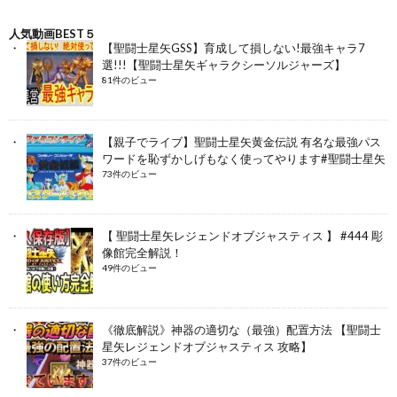
人気動画BEST５
【聖闘士星矢GSS】育成して損しない!最強キャラ7
選!!!【聖闘士星矢ギャラクシーソルジャーズ】
81件のビュー
【親子でライブ】聖闘士星矢黄金伝説 有名な最強パス
ワードを恥ずかしげもなく使ってやります#聖闘士星矢
73件のビュー
【 聖闘士星矢レジェンドオブジャスティス 】 #444 彫
像館完全解説！
49件のビュー
《徹底解説》神器の適切な（最強）配置方法 【聖闘士
星矢レジェンドオブジャスティス 攻略】
37件のビュー