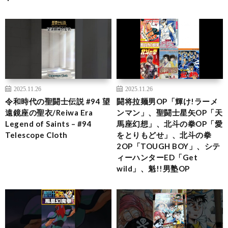
2025.11.26
2025.11.26
令和時代の聖闘士伝説 #94 望
闘将拉麺男OP「輝け!ラーメ
遠鏡座の聖衣/Reiwa Era
ンマン」、聖闘士星矢OP「天
Legend of Saints – #94
馬座幻想」、北斗の拳OP「愛
Telescope Cloth
をとりもどせ」、北斗の拳
2OP「TOUGH BOY」、シテ
ィーハンターED「Get
wild」、魁!!男塾OP