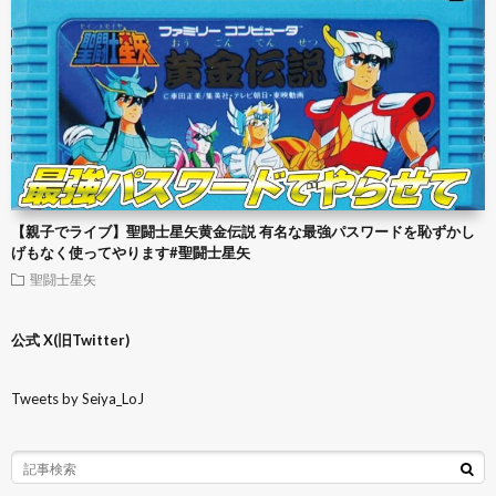
【親子でライブ】聖闘士星矢黄金伝説 有名な最強パスワードを恥ずかし
げもなく使ってやります#聖闘士星矢
聖闘士星矢
公式 X(旧Twitter)
Tweets by Seiya_LoJ