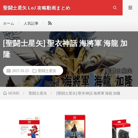
聖闘士星矢 LoJ 攻略動画まとめ
ホーム
人気記事
[聖闘士星矢] 聖衣神話 海將軍 海龍 加
隆
2025.10.23
聖闘士星矢
聖闘士星矢
[聖闘士星矢] 聖衣神話 海將軍 海龍 加隆
HOME