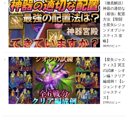
《徹底解説》
神器の適切な
（最強）配置
方法 【聖闘
士星矢レジェ
ンドオブジャ
スティス 攻
略】
38件のビュー
【星矢ジャス
ティス】冥王
の試練・シオ
ン編！クリア
編成例！【レ
ジェンドオブ
ジャスティ
ス】
37件のビュー