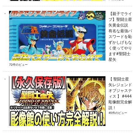
【親子でライ
ブ】聖闘士星
矢黄金伝説
有名な最強パ
スワードを恥
ずかしげもな
く使ってやり
ます#聖闘士
星矢
72件のビュー
【 聖闘士星
矢レジェンド
オブジャステ
ィス 】 #444
彫像館完全解
説！
45件のビュー