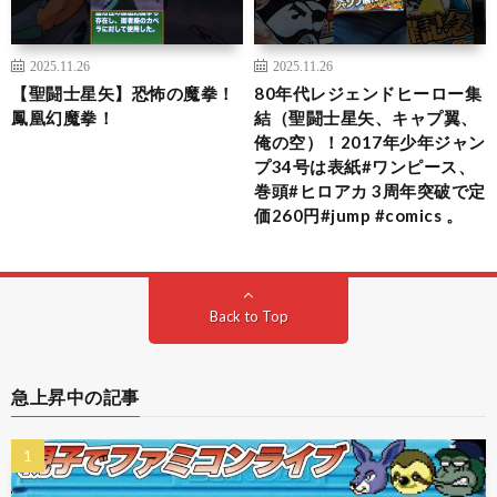
2025.11.26
2025.11.26
【聖闘士星矢】恐怖の魔拳！
80年代レジェンドヒーロー集
鳳凰幻魔拳！
結（聖闘士星矢、キャプ翼、
俺の空）！2017年少年ジャン
プ34号は表紙#ワンピース、
巻頭#ヒロアカ 3周年突破で定
価260円#jump #comics 。
Back to Top
急上昇中の記事