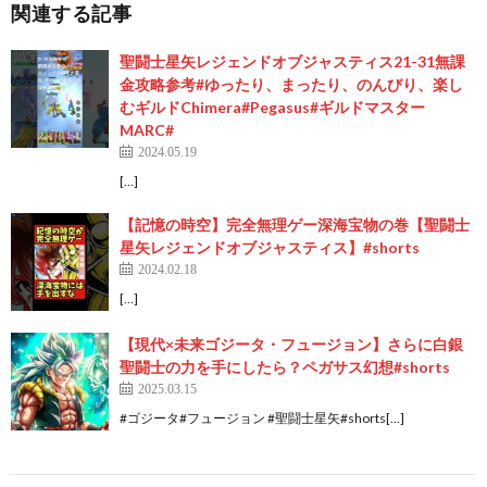
関連する記事
聖闘士星矢レジェンドオブジャスティス21-31無課
金攻略参考#ゆったり、まったり、のんびり、楽し
むギルドChimera#Pegasus#ギルドマスター
MARC#
2024.05.19
[…]
【記憶の時空】完全無理ゲー深海宝物の巻【聖闘士
星矢レジェンドオブジャスティス】#shorts
2024.02.18
[…]
【現代×未来ゴジータ・フュージョン】さらに白銀
聖闘士の力を手にしたら？ペガサス幻想#shorts
2025.03.15
#ゴジータ#フュージョン #聖闘士星矢#shorts[…]