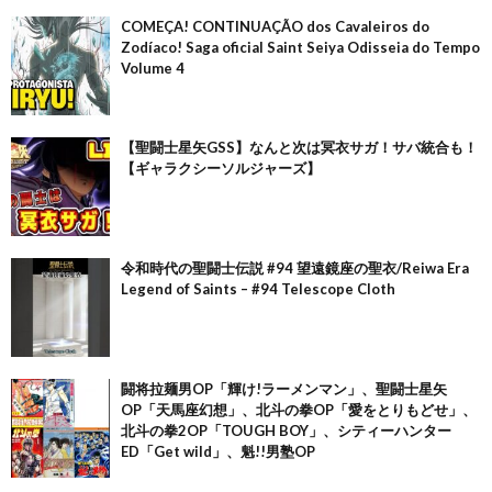
COMEÇA! CONTINUAÇÃO dos Cavaleiros do
Zodíaco! Saga oficial Saint Seiya Odisseia do Tempo
Volume 4
【聖闘士星矢GSS】なんと次は冥衣サガ！サバ統合も！
【ギャラクシーソルジャーズ】
令和時代の聖闘士伝説 #94 望遠鏡座の聖衣/Reiwa Era
Legend of Saints – #94 Telescope Cloth
闘将拉麺男OP「輝け!ラーメンマン」、聖闘士星矢
OP「天馬座幻想」、北斗の拳OP「愛をとりもどせ」、
北斗の拳2OP「TOUGH BOY」、シティーハンター
ED「Get wild」、魁!!男塾OP