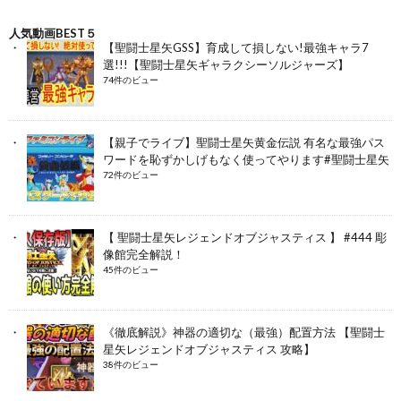
人気動画BEST５
【聖闘士星矢GSS】育成して損しない!最強キャラ7
選!!!【聖闘士星矢ギャラクシーソルジャーズ】
74件のビュー
【親子でライブ】聖闘士星矢黄金伝説 有名な最強パス
ワードを恥ずかしげもなく使ってやります#聖闘士星矢
72件のビュー
【 聖闘士星矢レジェンドオブジャスティス 】 #444 彫
像館完全解説！
45件のビュー
《徹底解説》神器の適切な（最強）配置方法 【聖闘士
星矢レジェンドオブジャスティス 攻略】
38件のビュー