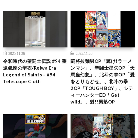
2025.11.26
2025.11.26
令和時代の聖闘士伝説 #94 望
闘将拉麺男OP「輝け!ラーメ
遠鏡座の聖衣/Reiwa Era
ンマン」、聖闘士星矢OP「天
Legend of Saints – #94
馬座幻想」、北斗の拳OP「愛
Telescope Cloth
をとりもどせ」、北斗の拳
2OP「TOUGH BOY」、シテ
ィーハンターED「Get
wild」、魁!!男塾OP