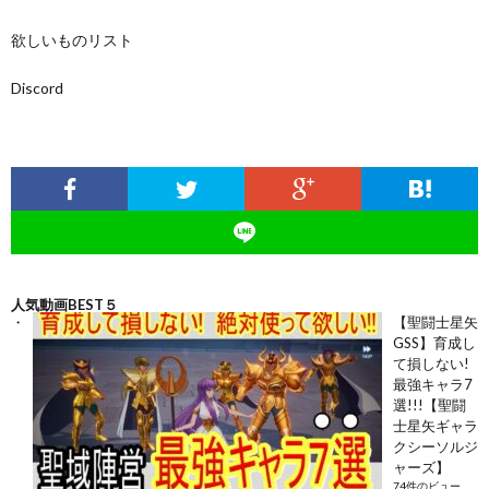
欲しいものリスト
Discord
人気動画BEST５
【聖闘士星矢
GSS】育成し
て損しない!
最強キャラ7
選!!!【聖闘
士星矢ギャラ
クシーソルジ
ャーズ】
74件のビュー