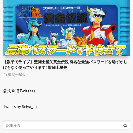
【親子でライブ】聖闘士星矢黄金伝説 有名な最強パスワードを恥ずかし
げもなく使ってやります#聖闘士星矢
聖闘士星矢
公式 X(旧Twitter)
Tweets by Seiya_LoJ