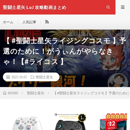
聖闘士星矢 LoJ 攻略動画まとめ
ホーム
人気記事
【 #聖闘士星矢ライジングコスモ 】予
選のために！がうぃんがやらなき
ゃ！【#ライコス 】
2025.10.05
聖闘士星矢
聖闘士星矢
【 #聖闘士星矢ライジングコスモ 】予選のため
HOME