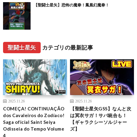
【聖闘士星矢】恐怖の魔拳！鳳凰幻魔拳！
聖闘士星矢
カテゴリの最新記事
2025.11.26
2025.11.26
COMEÇA! CONTINUAÇÃO
【聖闘士星矢GSS】なんと次
dos Cavaleiros do Zodíaco!
は冥衣サガ！サバ統合も！
Saga oficial Saint Seiya
【ギャラクシーソルジャー
Odisseia do Tempo Volume
ズ】
4