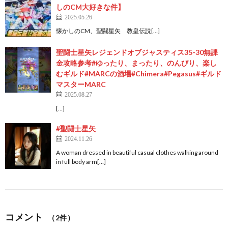
しのCM大好きな件】
2025.05.26
懐かしのCM、聖闘星矢 教皇伝説[…]
聖闘士星矢レジェンドオブジャスティス35-30無課
金攻略参考#ゆったり、まったり、のんびり、楽し
むギルド#MARCの酒場#Chimera#Pegasus#ギルド
マスターMARC
2025.08.27
[…]
#聖闘士星矢
2024.11.26
A woman dressed in beautiful casual clothes walking around
in full body arm[…]
コメント
（2件）