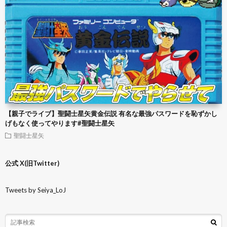
【親子でライブ】聖闘士星矢黄金伝説 有名な最強パスワードを恥ずかし
げもなく使ってやります#聖闘士星矢
聖闘士星矢
公式 X(旧Twitter)
Tweets by Seiya_LoJ