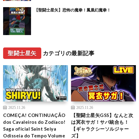
【聖闘士星矢】恐怖の魔拳！鳳凰幻魔拳！
聖闘士星矢
カテゴリの最新記事
2025.11.26
2025.11.26
COMEÇA! CONTINUAÇÃO
【聖闘士星矢GSS】なんと次
dos Cavaleiros do Zodíaco!
は冥衣サガ！サバ統合も！
Saga oficial Saint Seiya
【ギャラクシーソルジャー
Odisseia do Tempo Volume
ズ】