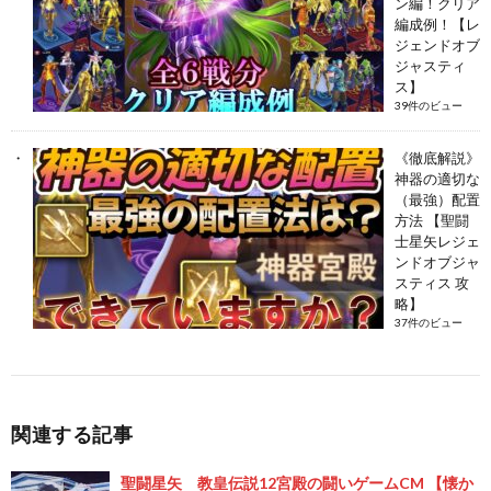
ン編！クリア
編成例！【レ
ジェンドオブ
ジャスティ
ス】
39件のビュー
《徹底解説》
神器の適切な
（最強）配置
方法 【聖闘
士星矢レジェ
ンドオブジャ
スティス 攻
略】
37件のビュー
関連する記事
聖闘星矢 教皇伝説12宮殿の闘いゲームCM 【懐か