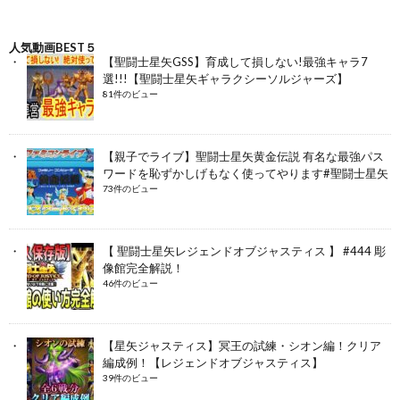
人気動画BEST５
【聖闘士星矢GSS】育成して損しない!最強キャラ7
選!!!【聖闘士星矢ギャラクシーソルジャーズ】
81件のビュー
【親子でライブ】聖闘士星矢黄金伝説 有名な最強パス
ワードを恥ずかしげもなく使ってやります#聖闘士星矢
73件のビュー
【 聖闘士星矢レジェンドオブジャスティス 】 #444 彫
像館完全解説！
46件のビュー
【星矢ジャスティス】冥王の試練・シオン編！クリア
編成例！【レジェンドオブジャスティス】
39件のビュー