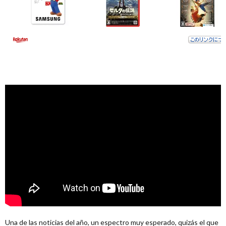
Una de las noticias del año, un espectro muy esperado, quizás el que