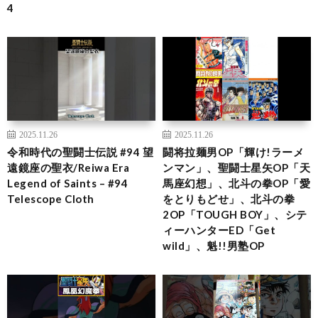
4
2025.11.26
2025.11.26
令和時代の聖闘士伝説 #94 望
闘将拉麺男OP「輝け!ラーメ
遠鏡座の聖衣/Reiwa Era
ンマン」、聖闘士星矢OP「天
Legend of Saints – #94
馬座幻想」、北斗の拳OP「愛
Telescope Cloth
をとりもどせ」、北斗の拳
2OP「TOUGH BOY」、シテ
ィーハンターED「Get
wild」、魁!!男塾OP