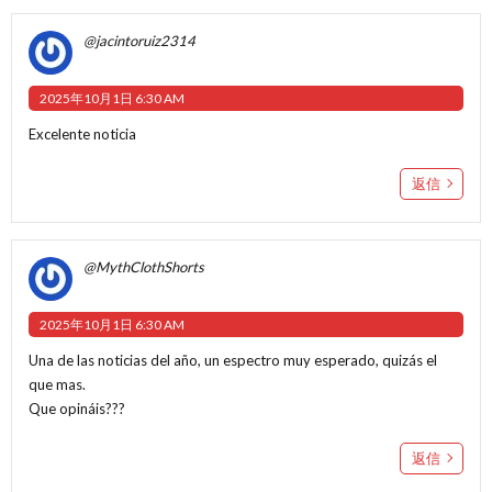
@jacintoruiz2314
2025年10月1日 6:30 AM
Excelente noticia
返信
@MythClothShorts
2025年10月1日 6:30 AM
Una de las noticias del año, un espectro muy esperado, quizás el
que mas.
Que opináis???
返信