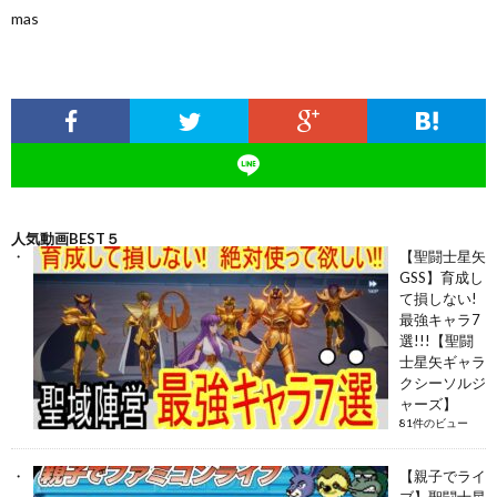
mas
人気動画BEST５
【聖闘士星矢
GSS】育成し
て損しない!
最強キャラ7
選!!!【聖闘
士星矢ギャラ
クシーソルジ
ャーズ】
81件のビュー
【親子でライ
ブ】聖闘士星