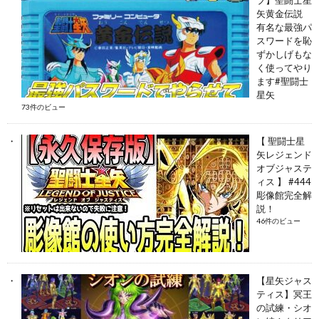
矢黄金伝説
有名な最強パ
スワードを恥
ずかしげもな
く使ってやり
ます#聖闘士
星矢
73件のビュー
【 聖闘士星
矢レジェンド
オブジャステ
ィス 】 #444
彫像館完全解
説！
46件のビュー
【星矢ジャス
ティス】冥王
の試練・シオ