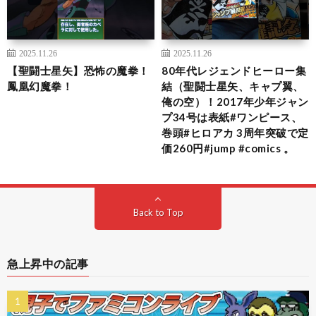
2025.11.26
2025.11.26
【聖闘士星矢】恐怖の魔拳！
80年代レジェンドヒーロー集
鳳凰幻魔拳！
結（聖闘士星矢、キャプ翼、
俺の空）！2017年少年ジャン
プ34号は表紙#ワンピース、
巻頭#ヒロアカ 3周年突破で定
価260円#jump #comics 。
Back to Top
急上昇中の記事