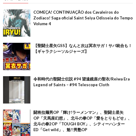
COMEÇA! CONTINUAÇÃO dos Cavaleiros do
Zodíaco! Saga oficial Saint Seiya Odisseia do Tempo
Volume 4
【聖闘士星矢GSS】なんと次は冥衣サガ！サバ統合も！
【ギャラクシーソルジャーズ】
令和時代の聖闘士伝説 #94 望遠鏡座の聖衣/Reiwa Era
Legend of Saints – #94 Telescope Cloth
闘将拉麺男OP「輝け!ラーメンマン」、聖闘士星矢
OP「天馬座幻想」、北斗の拳OP「愛をとりもどせ」、
北斗の拳2OP「TOUGH BOY」、シティーハンター
ED「Get wild」、魁!!男塾OP