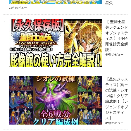
星矢
73件のビュー
【 聖闘士星
矢レジェンド
オブジャステ
ィス 】 #444
彫像館完全解
説！
49件のビュー
【星矢ジャス
ティス】冥王
の試練・シオ
ン編！クリア
編成例！【レ
ジェンドオブ
ジャスティ
ス】
39件のビュー