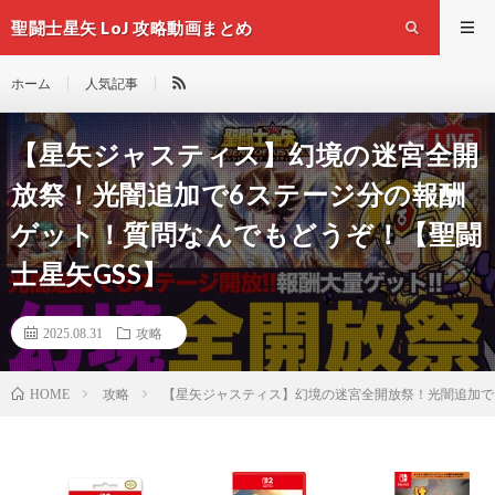
聖闘士星矢 LoJ 攻略動画まとめ
ホーム
人気記事
【星矢ジャスティス】幻境の迷宮全開
放祭！光闇追加で6ステージ分の報酬
ゲット！質問なんでもどうぞ！【聖闘
士星矢GSS】
2025.08.31
攻略
攻略
【星矢ジャスティス】幻境の迷宮全開放祭！光闇追加で
HOME