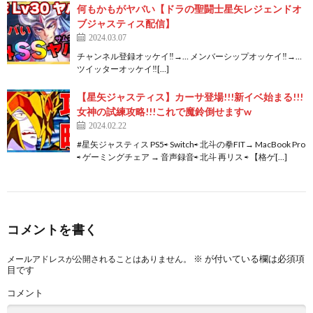
何もかもがヤバい【ドラの聖闘士星矢レジェンドオ
ブジャスティス配信】
2024.03.07
チャンネル登録オッケイ‼→…​ メンバーシップオッケイ‼→…​
ツイッターオッケイ‼[…]
【星矢ジャスティス】カーサ登場!!!新イベ始まる!!!
女神の試練攻略!!!これで魔鈴倒せますw
2024.02.22
#星矢ジャスティス PS5⇨ Switch⇨ 北斗の拳FIT→ MacBook Pro
⇨ ゲーミングチェア → 音声録音⇨ 北斗 再リス ⇨ 【格ゲ[…]
コメントを書く
※
が付いている欄は必須項
メールアドレスが公開されることはありません。
目です
コメント