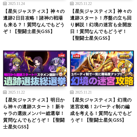
2025.11.24
2025.11.22
【星矢ジャスティス】神々の
【星矢ジャスティス】神々の
遺跡2日目攻略！諸神の戦場
遺跡スタート！序盤の立ち回
も来る？！質問なんでもどう
り解説！幻境の迷宮も全開放
ぞ！【聖闘士星矢GSS】
日！質問なんでもどうぞ！
【聖闘士星矢GSS】
2025.11.22
2025.11.21
【星矢ジャスティス】明日か
【星矢ジャスティス】幻境の
ら神々の遺跡スタート！新キ
迷宮攻略！2パーティ制の編
ャラの選抜メンバー総選挙！
成を考える！質問なんでもど
質問なんでもどうぞ！【聖闘
うぞ！【聖闘士星矢GSS】
士星矢GSS】