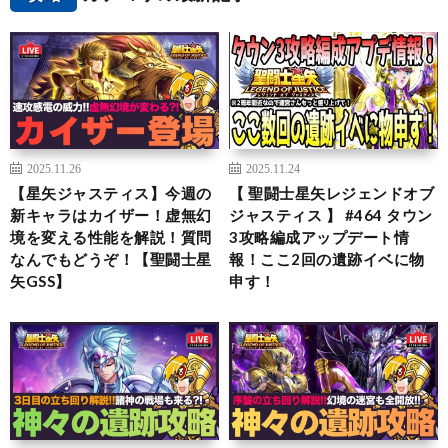
2025.11.26
2025.11.24
【星矢ジャスティス】今週の
【 聖闘士星矢レジェンドオブ
新キャラはカイザー！虚無幻
ジャスティス 】 #464 タウン
境を変える性能を解説！質問
3攻略編成アップデート情
なんでもどうぞ！【聖闘士星
報！ここ2回の遺跡イベに物
矢GSS】
申す！