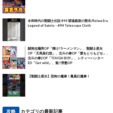
令和時代の聖闘士伝説 #94 望遠鏡座の聖衣/Reiwa Era
Legend of Saints – #94 Telescope Cloth
闘将拉麺男OP「輝け!ラーメンマン」、聖闘士星矢
OP「天馬座幻想」、北斗の拳OP「愛をとりもどせ」、
北斗の拳2OP「TOUGH BOY」、シティーハンター
ED「Get wild」、魁!!男塾OP
【聖闘士星矢】恐怖の魔拳！鳳凰幻魔拳！
攻略
カテゴリの最新記事