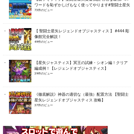
ワードを恥ずかしげもなく使ってやります#聖闘士星矢
73件のビュー
【 聖闘士星矢レジェンドオブジャスティス 】 #444 彫
像館完全解説！
49件のビュー
【星矢ジャスティス】冥王の試練・シオン編！クリア
編成例！【レジェンドオブジャスティス】
39件のビュー
《徹底解説》神器の適切な（最強）配置方法 【聖闘士
星矢レジェンドオブジャスティス 攻略】
37件のビュー