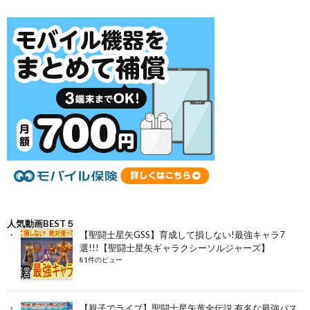
人気動画BEST５
【聖闘士星矢GSS】育成して損しない!最強キャラ7
選!!!【聖闘士星矢ギャラクシーソルジャーズ】
81件のビュー
【親子でライブ】聖闘士星矢黄金伝説 有名な最強パス