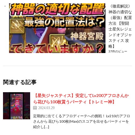
《徹底解説》
神器の適切な
（最強）配置
方法 【聖闘
士星矢レジェ
ンドオブジャ
スティス 攻
略】
37件のビュー
関連する記事
【星矢ジャスティス】安定してLv200アフロさんか
ら花びら100枚貰うパーティ【トレミー神】
2024.03.29
定期的に出てくるアフロディーテへの挑戦！ Lv210のアフロ
さんから 花びら100枚(Max)のスコアを出せるパーティーを
紹介し[…]