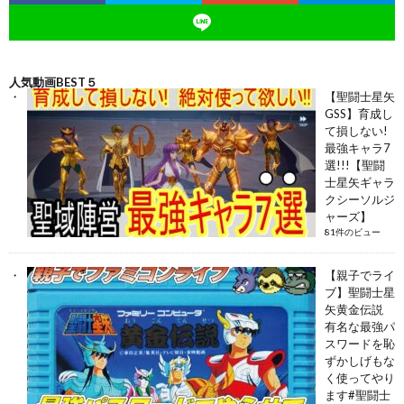
人気動画BEST５
【聖闘士星矢
GSS】育成し
て損しない!
最強キャラ7
選!!!【聖闘
士星矢ギャラ
クシーソルジ
ャーズ】
81件のビュー
【親子でライ
ブ】聖闘士星
矢黄金伝説
有名な最強パ
スワードを恥
ずかしげもな
く使ってやり
ます#聖闘士