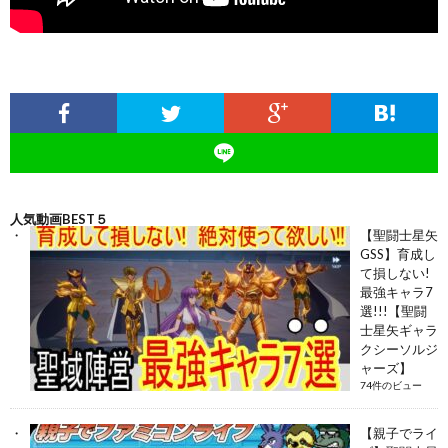
人気動画BEST５
【聖闘士星矢
GSS】育成し
て損しない!
最強キャラ7
選!!!【聖闘
士星矢ギャラ
クシーソルジ
ャーズ】
74件のビュー
【親子でライ