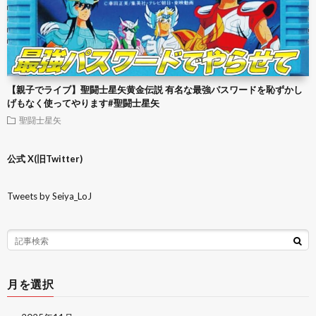
【親子でライブ】聖闘士星矢黄金伝説 有名な最強パスワードを恥ずかし
げもなく使ってやります#聖闘士星矢
聖闘士星矢
公式 X(旧Twitter)
Tweets by Seiya_LoJ
月を選択