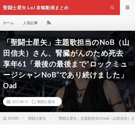
聖闘士星矢 LoJ 攻略動画まとめ
ホーム
人気記事
「聖闘士星矢」主題歌担当のNoB（山
田信夫）さん、腎臓がんのため死去
享年61「最後の最後まで“ロックミュ
ージシャンNoB”であり続けました」
Oad
2025.08.13
聖闘士星矢
聖闘士星矢
「聖闘士星矢」主題歌担当のNoB（山田信夫）さん
HOME