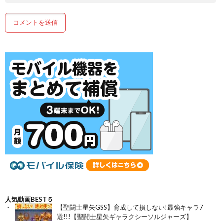
人気動画BEST５
【聖闘士星矢GSS】育成して損しない!最強キャラ7
選!!!【聖闘士星矢ギャラクシーソルジャーズ】