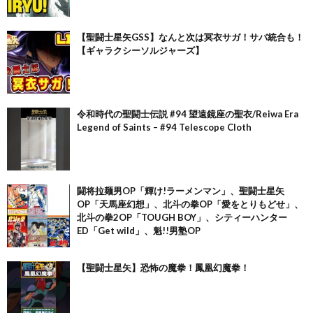
【聖闘士星矢GSS】なんと次は冥衣サガ！サバ統合も！
【ギャラクシーソルジャーズ】
令和時代の聖闘士伝説 #94 望遠鏡座の聖衣/Reiwa Era
Legend of Saints – #94 Telescope Cloth
闘将拉麺男OP「輝け!ラーメンマン」、聖闘士星矢
OP「天馬座幻想」、北斗の拳OP「愛をとりもどせ」、
北斗の拳2OP「TOUGH BOY」、シティーハンター
ED「Get wild」、魁!!男塾OP
【聖闘士星矢】恐怖の魔拳！鳳凰幻魔拳！