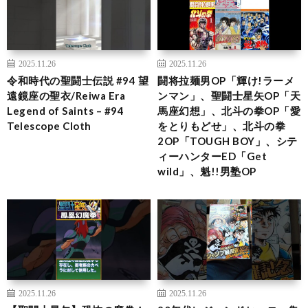
2025.11.26
2025.11.26
令和時代の聖闘士伝説 #94 望
闘将拉麺男OP「輝け!ラーメ
遠鏡座の聖衣/Reiwa Era
ンマン」、聖闘士星矢OP「天
Legend of Saints – #94
馬座幻想」、北斗の拳OP「愛
Telescope Cloth
をとりもどせ」、北斗の拳
2OP「TOUGH BOY」、シテ
ィーハンターED「Get
wild」、魁!!男塾OP
2025.11.26
2025.11.26