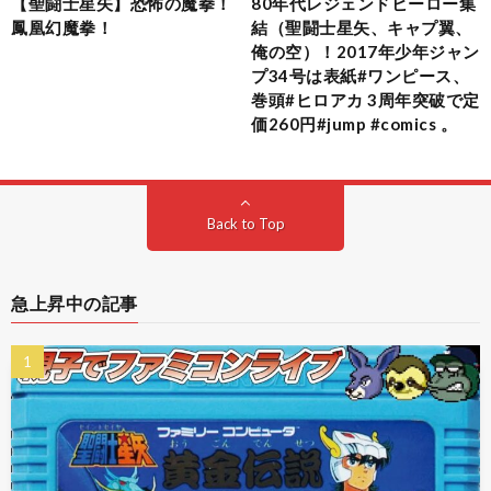
【聖闘士星矢】恐怖の魔拳！
80年代レジェンドヒーロー集
鳳凰幻魔拳！
結（聖闘士星矢、キャプ翼、
俺の空）！2017年少年ジャン
プ34号は表紙#ワンピース、
巻頭#ヒロアカ 3周年突破で定
価260円#jump #comics 。
Back to Top
急上昇中の記事