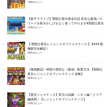
74件のビュー
【親子でライブ】聖闘士星矢黄金伝説 有名な最強パス
ワードを恥ずかしげもなく使ってやります#聖闘士星矢
72件のビュー
【 聖闘士星矢レジェンドオブジャスティス 】 #444 彫
像館完全解説！
45件のビュー
《徹底解説》神器の適切な（最強）配置方法 【聖闘士
星矢レジェンドオブジャスティス 攻略】
38件のビュー
【星矢ジャスティス】冥王の試練・シオン編！クリア
編成例！【レジェンドオブジャスティス】
37件のビュー