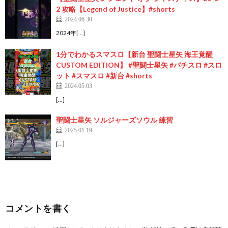
2 攻略【Legend of Justice】#shorts
2024.06.30
2024年[…]
1分でわかるスマスロ【新台 聖闘士星矢 海王覚醒
CUSTOM EDITION】 #聖闘士星矢 #パチスロ #スロ
ット #スマスロ #新台 #shorts
2024.05.03
[…]
聖闘士星矢 ソルジャーズソウル 練習
2025.01.19
[…]
コメントを書く