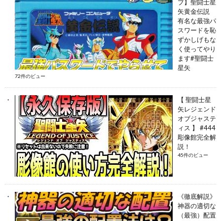
ブ】聖闘士星
矢黄金伝説
有名な最強パ
スワードを恥
ずかしげもな
く使ってやり
ます#聖闘士
星矢
72件のビュー
【 聖闘士星
矢レジェンド
オブジャステ
ィス 】 #444
彫像館完全解
説！
45件のビュー
《徹底解説》
神器の適切な
（最強）配置