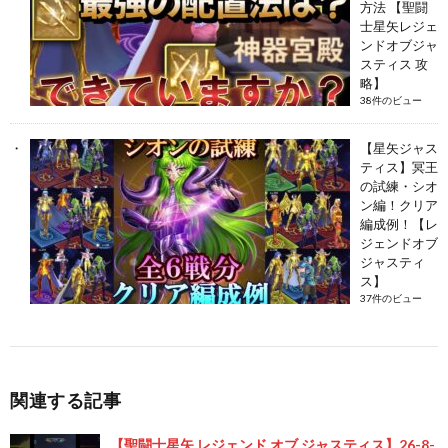
方法 【聖闘
士星矢レジェ
ンドオブジャ
スティス 攻
略】
38件のビュー
【星矢ジャス
ティス】冥王
の試練・シオ
ン編！クリア
編成例！【レ
ジェンドオブ
ジャスティ
ス】
37件のビュー
関連する記事
【聖闘士星矢 レジェンド オブ ジャスティス】26-8-