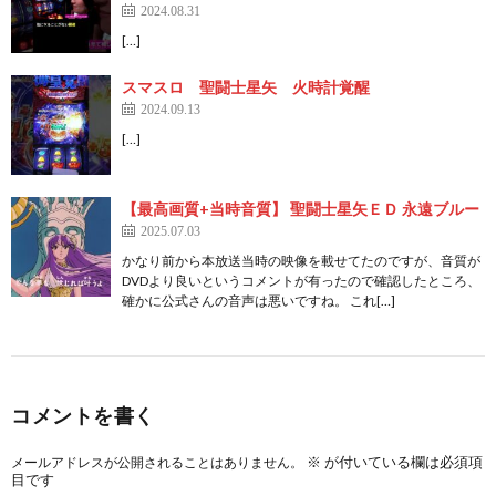
2024.08.31
[…]
スマスロ 聖闘士星矢 火時計覚醒
2024.09.13
[…]
【最高画質+当時音質】 聖闘士星矢ＥＤ 永遠ブルー
2025.07.03
かなり前から本放送当時の映像を載せてたのですが、音質が
DVDより良いというコメントが有ったので確認したところ、
確かに公式さんの音声は悪いですね。 これ[…]
コメントを書く
※
が付いている欄は必須項
メールアドレスが公開されることはありません。
目です