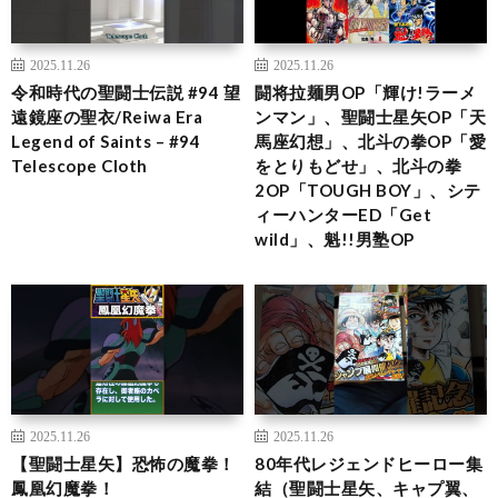
2025.11.26
2025.11.26
令和時代の聖闘士伝説 #94 望
闘将拉麺男OP「輝け!ラーメ
遠鏡座の聖衣/Reiwa Era
ンマン」、聖闘士星矢OP「天
Legend of Saints – #94
馬座幻想」、北斗の拳OP「愛
Telescope Cloth
をとりもどせ」、北斗の拳
2OP「TOUGH BOY」、シテ
ィーハンターED「Get
wild」、魁!!男塾OP
2025.11.26
2025.11.26
【聖闘士星矢】恐怖の魔拳！
80年代レジェンドヒーロー集
鳳凰幻魔拳！
結（聖闘士星矢、キャプ翼、