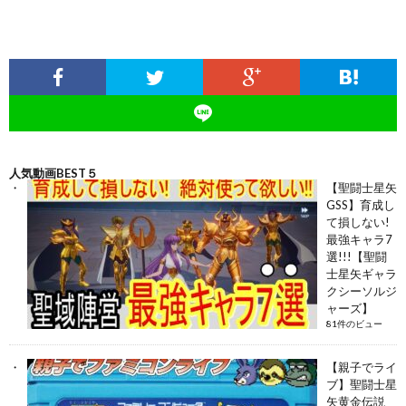
人気動画BEST５
【聖闘士星矢
GSS】育成し
て損しない!
最強キャラ7
選!!!【聖闘
士星矢ギャラ
クシーソルジ
ャーズ】
81件のビュー
【親子でライ
ブ】聖闘士星
矢黄金伝説