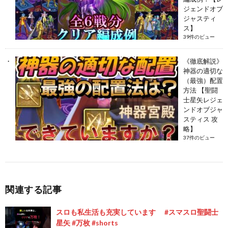
ジェンドオブ
ジャスティ
ス】
39件のビュー
《徹底解説》
神器の適切な
（最強）配置
方法 【聖闘
士星矢レジェ
ンドオブジャ
スティス 攻
略】
37件のビュー
関連する記事
スロも私生活も充実しています #スマスロ聖闘士
星矢 #万枚 #shorts