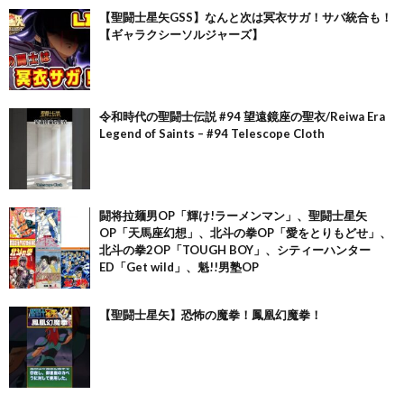
【聖闘士星矢GSS】なんと次は冥衣サガ！サバ統合も！
【ギャラクシーソルジャーズ】
令和時代の聖闘士伝説 #94 望遠鏡座の聖衣/Reiwa Era
Legend of Saints – #94 Telescope Cloth
闘将拉麺男OP「輝け!ラーメンマン」、聖闘士星矢
OP「天馬座幻想」、北斗の拳OP「愛をとりもどせ」、
北斗の拳2OP「TOUGH BOY」、シティーハンター
ED「Get wild」、魁!!男塾OP
【聖闘士星矢】恐怖の魔拳！鳳凰幻魔拳！