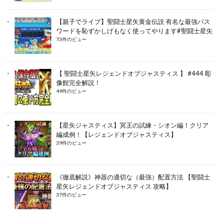
【親子でライブ】聖闘士星矢黄金伝説 有名な最強パス
ワードを恥ずかしげもなく使ってやります#聖闘士星矢
73件のビュー
【 聖闘士星矢レジェンドオブジャスティス 】 #444 彫
像館完全解説！
49件のビュー
【星矢ジャスティス】冥王の試練・シオン編！クリア
編成例！【レジェンドオブジャスティス】
39件のビュー
《徹底解説》神器の適切な（最強）配置方法 【聖闘士
星矢レジェンドオブジャスティス 攻略】
37件のビュー