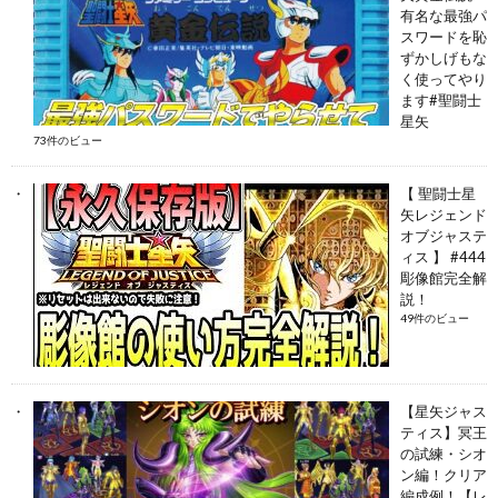
有名な最強パ
スワードを恥
ずかしげもな
く使ってやり
ます#聖闘士
星矢
73件のビュー
【 聖闘士星
矢レジェンド
オブジャステ
ィス 】 #444
彫像館完全解
説！
49件のビュー
【星矢ジャス
ティス】冥王
の試練・シオ
ン編！クリア
編成例！【レ