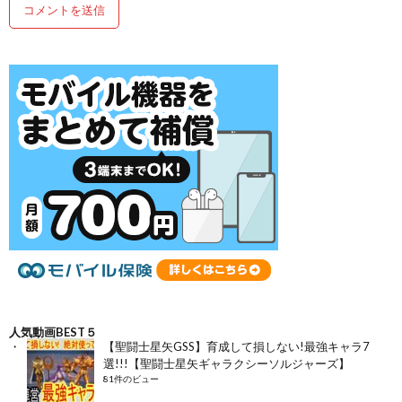
人気動画BEST５
【聖闘士星矢GSS】育成して損しない!最強キャラ7
選!!!【聖闘士星矢ギャラクシーソルジャーズ】
81件のビュー