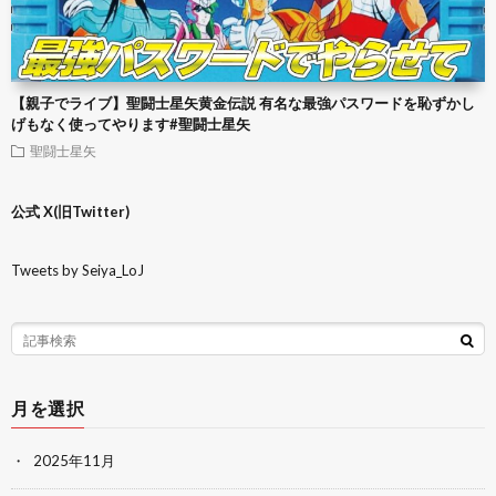
【親子でライブ】聖闘士星矢黄金伝説 有名な最強パスワードを恥ずかし
げもなく使ってやります#聖闘士星矢
聖闘士星矢
公式 X(旧Twitter)
Tweets by Seiya_LoJ
月を選択
2025年11月