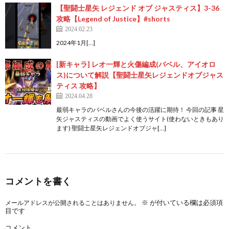
【聖闘士星矢 レジェンド オブ ジャスティス】3-36
攻略【Legend of Justice】#shorts
2024.02.23
2024年1月[…]
[新キャラ] レオ一輝と火傷編成(バベル、アイオロ
ス)について解説【聖闘士星矢レジェンドオブジャス
ティス 攻略】
2024.04.28
最弱キャラのバベルさんの今後の活躍に期待！ 今回の記事 星
矢ジャスティスの動画でよく使うサイト(使わないときもあり
ます) 聖闘士星矢レジェンドオブジャ[…]
コメントを書く
※
が付いている欄は必須項
メールアドレスが公開されることはありません。
目です
コメント