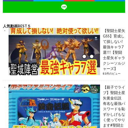
人気動画BEST５
【聖闘士星矢
GSS】育成し
て損しない!
最強キャラ7
選!!!【聖闘
士星矢ギャラ
クシーソルジ
ャーズ】
81件のビュー
【親子でライ
ブ】聖闘士星
矢黄金伝説
有名な最強パ
スワードを恥
ずかしげもな
く使ってやり
ます#聖闘士