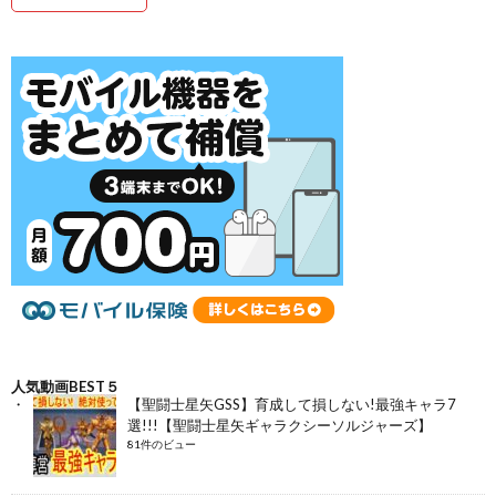
人気動画BEST５
【聖闘士星矢GSS】育成して損しない!最強キャラ7
選!!!【聖闘士星矢ギャラクシーソルジャーズ】
81件のビュー