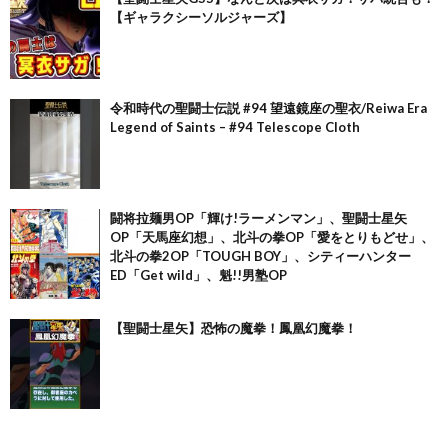
【ギャラクシーソルジャーズ】
令和時代の聖闘士伝説 #94 望遠鏡座の聖衣/Reiwa Era
Legend of Saints – #94 Telescope Cloth
闘将拉麺男OP「輝け!ラーメンマン」、聖闘士星矢
OP「天馬座幻想」、北斗の拳OP「愛をとりもどせ」、
北斗の拳2OP「TOUGH BOY」、シティーハンター
ED「Get wild」、魁!!男塾OP
【聖闘士星矢】恐怖の魔拳！鳳凰幻魔拳！