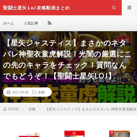
聖闘士星矢 LoJ 攻略動画まとめ
ホーム
人気記事
【星矢ジャスティス】まさかのネタ
バレ神聖衣童虎解説！光闇の厳選にこ
の先のキャラをチェック！質問なん
でもどうぞ！【聖闘士星矢LOJ】
2025.08.08
攻略
攻略
【星矢ジャスティス】まさかのネタバレ神聖衣童虎解説
HOME