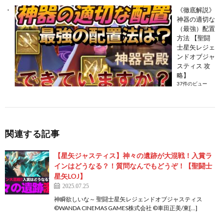
《徹底解説》
神器の適切な
（最強）配置
方法 【聖闘
士星矢レジェ
ンドオブジャ
スティス 攻
略】
37件のビュー
関連する記事
【星矢ジャスティス】神々の遺跡が大混戦！入賞ラ
インはどうなる？！質問なんでもどうぞ！【聖闘士
星矢LOJ】
2025.07.25
神瞬欲しいな～ 聖闘士星矢レジェンドオブジャスティス
©️WANDA CINEMAS GAMES株式会社 ©️車田正美/東[…]