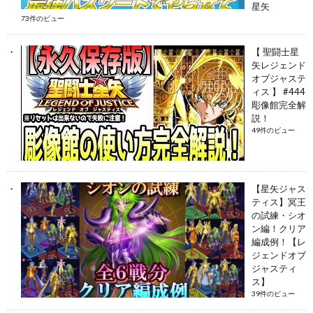
星矢
73件のビュー
【 聖闘士星
矢レジェンド
オブジャステ
ィス 】 #444
彫像館完全解
説！
49件のビュー
【星矢ジャス
ティス】冥王
の試練・シオ
ン編！クリア
編成例！【レ
ジェンドオブ
ジャスティ
ス】
39件のビュー