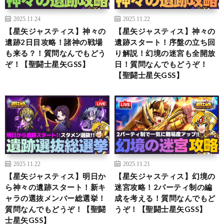
2025.11.24
2025.11.22
【星矢ジャスティス】神々の
【星矢ジャスティス】神々の
遺跡2日目攻略！諸神の戦場
遺跡スタート！序盤の立ち回
も来る？！質問なんでもどう
り解説！幻境の迷宮も全開放
ぞ！【聖闘士星矢GSS】
日！質問なんでもどうぞ！
【聖闘士星矢GSS】
2025.11.22
2025.11.21
【星矢ジャスティス】明日か
【星矢ジャスティス】幻境の
ら神々の遺跡スタート！新キ
迷宮攻略！2パーティ制の編
ャラの選抜メンバー総選挙！
成を考える！質問なんでもど
質問なんでもどうぞ！【聖闘
うぞ！【聖闘士星矢GSS】
士星矢GSS】