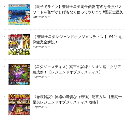
【親子でライブ】聖闘士星矢黄金伝説 有名な最強パス
ワードを恥ずかしげもなく使ってやります#聖闘士星矢
73件のビュー
【 聖闘士星矢レジェンドオブジャスティス 】 #444 彫
像館完全解説！
49件のビュー
【星矢ジャスティス】冥王の試練・シオン編！クリア
編成例！【レジェンドオブジャスティス】
39件のビュー
《徹底解説》神器の適切な（最強）配置方法 【聖闘士
星矢レジェンドオブジャスティス 攻略】
37件のビュー