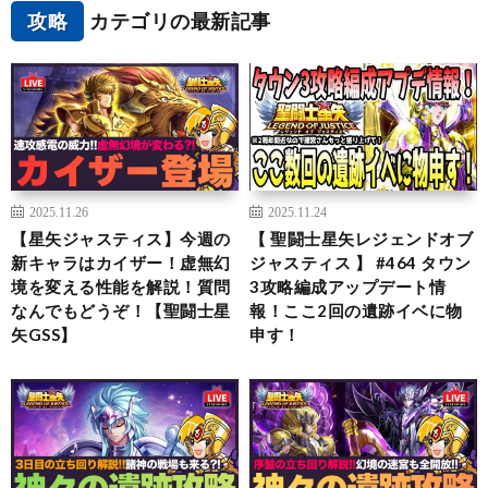
攻略
カテゴリの最新記事
2025.11.26
2025.11.24
【星矢ジャスティス】今週の
【 聖闘士星矢レジェンドオブ
新キャラはカイザー！虚無幻
ジャスティス 】 #464 タウン
境を変える性能を解説！質問
3攻略編成アップデート情
なんでもどうぞ！【聖闘士星
報！ここ2回の遺跡イベに物
矢GSS】
申す！