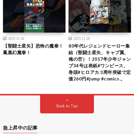
2025.11.26
2025.11.26
【聖闘士星矢】恐怖の魔拳！
80年代レジェンドヒーロー集
鳳凰幻魔拳！
結（聖闘士星矢、キャプ翼、
俺の空）！2017年少年ジャン
プ34号は表紙#ワンピース、
巻頭#ヒロアカ 3周年突破で定
価260円#jump #comics 。
Back to Top
急上昇中の記事