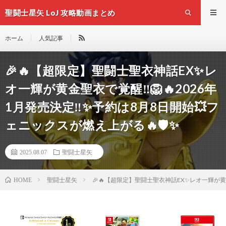
聖闘士星矢 LoJ 攻略動画まとめ
ホーム
人気記事
🎉🔥【超限定】聖闘士聖衣神話EX✨レ
オ一輝が黄金聖衣で覚醒‼️🦁🔥2026年
1月発売決定‼️✨予約は8月8日開始💥フ
ェニックスが燃え上がる🔥🛡️✨
2025.08.07
聖闘士星矢
聖闘士星矢
🎉🔥【超限定】聖闘士聖衣神話EX✨レオ一輝が黄金聖
HOME