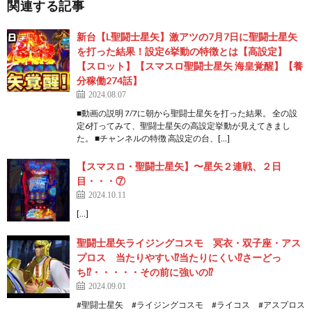
関連する記事
新台【L聖闘士星矢】激アツの7月7日に聖闘士星矢
を打った結果！設定6挙動の特徴とは【高設定】
【スロット】【スマスロ聖闘士星矢 海皇覚醒】【養
分稼働274話】
2024.08.07
■動画の説明 7/7に朝から聖闘士星矢を打った結果。 全の設
定6打ってみて、聖闘士星矢の高設定挙動が見えてきまし
た。 ■チャンネルの特徴 高設定の台、[…]
【スマスロ・聖闘士星矢】〜星矢２連戦、２日
目・・・⑦
2024.10.11
[…]
聖闘士星矢ライジングコスモ 冥衣・双子座・アス
プロス 当たりやすい⁉️当たりにくい⁉️さーどっ
ち⁉️・・・・・その前に強いの⁉️
2024.09.01
#聖闘士星矢 #ライジングコスモ #ライコス #アスプロス