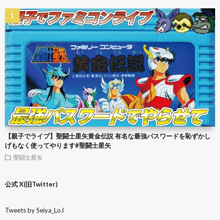
【親子でライブ】聖闘士星矢黄金伝説 有名な最強パスワードを恥ずかし
げもなく使ってやります#聖闘士星矢
聖闘士星矢
公式 X(旧Twitter)
Tweets by Seiya_LoJ