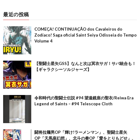
最近の投稿
COMEÇA! CONTINUAÇÃO dos Cavaleiros do
Zodíaco! Saga oficial Saint Seiya Odisseia do Tempo
Volume 4
【聖闘士星矢GSS】なんと次は冥衣サガ！サバ統合も！
【ギャラクシーソルジャーズ】
令和時代の聖闘士伝説 #94 望遠鏡座の聖衣/Reiwa Era
Legend of Saints – #94 Telescope Cloth
闘将拉麺男OP「輝け!ラーメンマン」、聖闘士星矢
OP「天馬座幻想」、北斗の拳OP「愛をとりもどせ」、