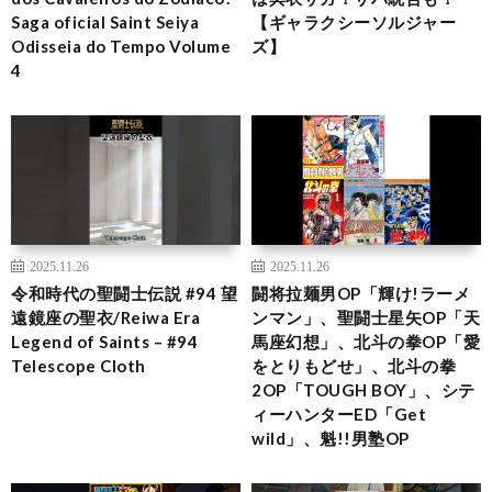
Saga oficial Saint Seiya
【ギャラクシーソルジャー
Odisseia do Tempo Volume
ズ】
4
2025.11.26
2025.11.26
令和時代の聖闘士伝説 #94 望
闘将拉麺男OP「輝け!ラーメ
遠鏡座の聖衣/Reiwa Era
ンマン」、聖闘士星矢OP「天
Legend of Saints – #94
馬座幻想」、北斗の拳OP「愛
Telescope Cloth
をとりもどせ」、北斗の拳
2OP「TOUGH BOY」、シテ
ィーハンターED「Get
wild」、魁!!男塾OP