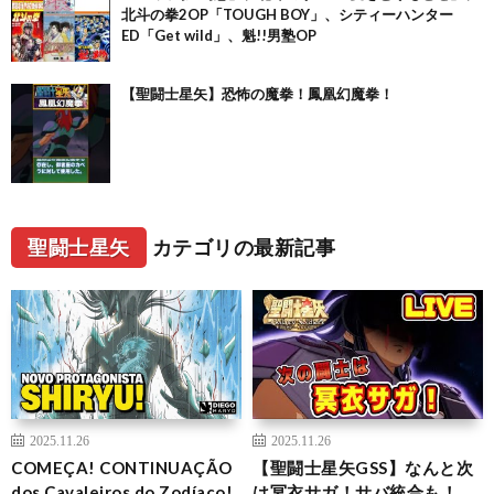
北斗の拳2OP「TOUGH BOY」、シティーハンター
ED「Get wild」、魁!!男塾OP
【聖闘士星矢】恐怖の魔拳！鳳凰幻魔拳！
聖闘士星矢
カテゴリの最新記事
2025.11.26
2025.11.26
COMEÇA! CONTINUAÇÃO
【聖闘士星矢GSS】なんと次
dos Cavaleiros do Zodíaco!
は冥衣サガ！サバ統合も！