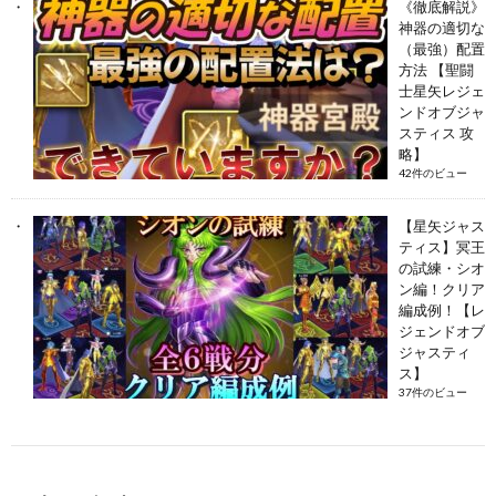
《徹底解説》
神器の適切な
（最強）配置
方法 【聖闘
士星矢レジェ
ンドオブジャ
スティス 攻
略】
42件のビュー
【星矢ジャス
ティス】冥王
の試練・シオ
ン編！クリア
編成例！【レ
ジェンドオブ
ジャスティ
ス】
37件のビュー