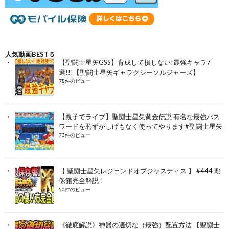
人気動画BEST５
【聖闘士星矢GSS】育成して損しない!最強キャラ7
選!!!【聖闘士星矢ギャラクシーソルジャーズ】
78件のビュー
【親子でライブ】聖闘士星矢黄金伝説 有名な最強パス
ワードを恥ずかしげもなく使ってやります#聖闘士星矢
73件のビュー
【 聖闘士星矢レジェンドオブジャスティス 】 #444 彫
像館完全解説！
50件のビュー
《徹底解説》神器の適切な（最強）配置方法 【聖闘士