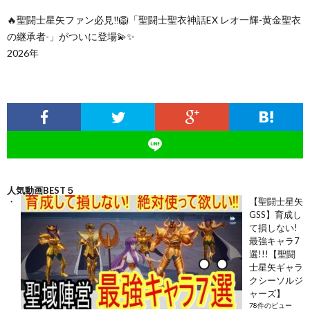
🔥聖闘士星矢ファン必見‼️🦁「聖闘士聖衣神話EX レオ一輝-黄金聖衣
の継承者-」がついに登場💫✨
2026年
人気動画BEST５
【聖闘士星矢
GSS】育成し
て損しない!
最強キャラ7
選!!!【聖闘
士星矢ギャラ
クシーソルジ
ャーズ】
78件のビュー