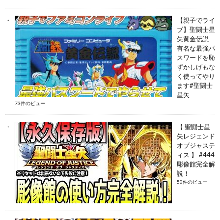
【親子でライ
ブ】聖闘士星
矢黄金伝説
有名な最強パ
スワードを恥
ずかしげもな
く使ってやり
ます#聖闘士
星矢
73件のビュー
【 聖闘士星
矢レジェンド
オブジャステ
ィス 】 #444
彫像館完全解
説！
50件のビュー