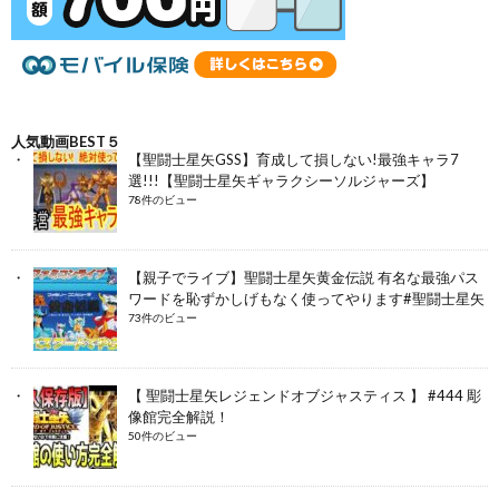
人気動画BEST５
【聖闘士星矢GSS】育成して損しない!最強キャラ7
選!!!【聖闘士星矢ギャラクシーソルジャーズ】
78件のビュー
【親子でライブ】聖闘士星矢黄金伝説 有名な最強パス
ワードを恥ずかしげもなく使ってやります#聖闘士星矢
73件のビュー
【 聖闘士星矢レジェンドオブジャスティス 】 #444 彫
像館完全解説！
50件のビュー