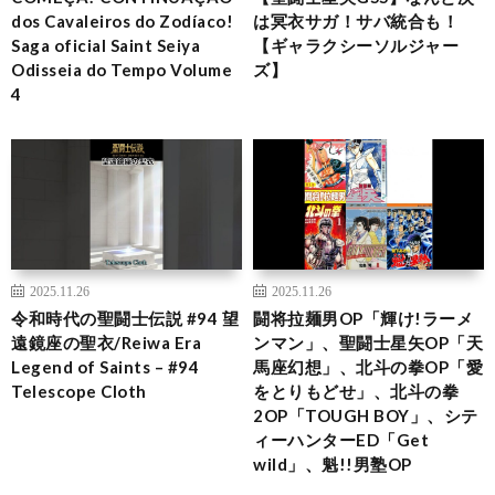
dos Cavaleiros do Zodíaco!
は冥衣サガ！サバ統合も！
Saga oficial Saint Seiya
【ギャラクシーソルジャー
Odisseia do Tempo Volume
ズ】
4
2025.11.26
2025.11.26
令和時代の聖闘士伝説 #94 望
闘将拉麺男OP「輝け!ラーメ
遠鏡座の聖衣/Reiwa Era
ンマン」、聖闘士星矢OP「天
Legend of Saints – #94
馬座幻想」、北斗の拳OP「愛
Telescope Cloth
をとりもどせ」、北斗の拳
2OP「TOUGH BOY」、シテ
ィーハンターED「Get
wild」、魁!!男塾OP