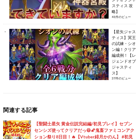
スティス 攻
略】
41件のビュー
【星矢ジャス
ティス】冥王
の試練・シオ
ン編！クリア
編成例！【レ
ジェンドオブ
ジャスティ
ス】
37件のビュー
関連する記事
【聖闘士星矢 黄金伝説完結編/初見プレイ】セブン
センシズ使ってクリアだっ😆🌠鬼畜ファミコンアク
ション祭り8日目！🔥【Vtuber緋月かのん】 #初見