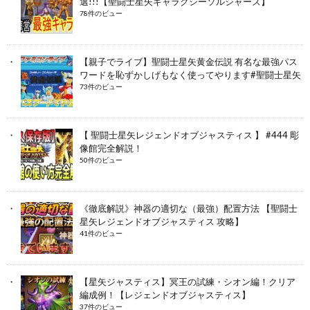
選!!!【聖闘士星矢ギャラクシーソルジャーズ】
78件のビュー
【親子でライブ】聖闘士星矢黄金伝説 有名な最強パス
ワードを恥ずかしげもなく使ってやります#聖闘士星矢
73件のビュー
【 聖闘士星矢レジェンドオブジャスティス 】 #444 彫
像館完全解説！
50件のビュー
《徹底解説》神器の適切な（最強）配置方法 【聖闘士
星矢レジェンドオブジャスティス 攻略】
41件のビュー
【星矢ジャスティス】冥王の試練・シオン編！クリア
編成例！【レジェンドオブジャスティス】
37件のビュー