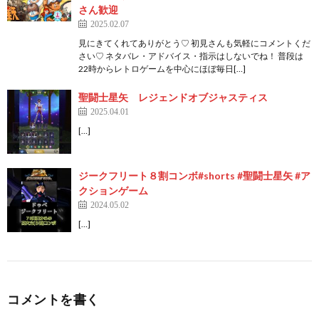
さん歓迎
2025.02.07
見にきてくれてありがとう♡ 初見さんも気軽にコメントくだ
さい♡ ネタバレ・アドバイス・指示はしないでね！ 普段は
22時からレトロゲームを中心にほぼ毎日[…]
聖闘士星矢 レジェンドオブジャスティス
2025.04.01
[…]
ジークフリート８割コンボ#shorts #聖闘士星矢 #ア
クションゲーム
2024.05.02
[…]
コメントを書く