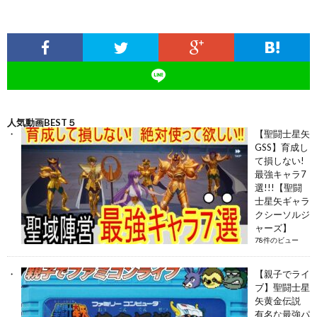
人気動画BEST５
【聖闘士星矢
GSS】育成し
て損しない!
最強キャラ7
選!!!【聖闘
士星矢ギャラ
クシーソルジ
ャーズ】
78件のビュー
【親子でライ
ブ】聖闘士星
矢黄金伝説
有名な最強パ