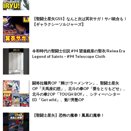
【聖闘士星矢GSS】なんと次は冥衣サガ！サバ統合も！
【ギャラクシーソルジャーズ】
令和時代の聖闘士伝説 #94 望遠鏡座の聖衣/Reiwa Era
Legend of Saints – #94 Telescope Cloth
闘将拉麺男OP「輝け!ラーメンマン」、聖闘士星矢
OP「天馬座幻想」、北斗の拳OP「愛をとりもどせ」、
北斗の拳2OP「TOUGH BOY」、シティーハンター
ED「Get wild」、魁!!男塾OP
【聖闘士星矢】恐怖の魔拳！鳳凰幻魔拳！