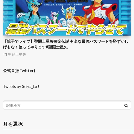
【親子でライブ】聖闘士星矢黄金伝説 有名な最強パスワードを恥ずかし
げもなく使ってやります#聖闘士星矢
聖闘士星矢
公式 X(旧Twitter)
Tweets by Seiya_LoJ
月を選択