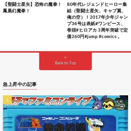
【聖闘士星矢】恐怖の魔拳！
80年代レジェンドヒーロー集
鳳凰幻魔拳！
結（聖闘士星矢、キャプ翼、
俺の空）！2017年少年ジャン
プ34号は表紙#ワンピース、
巻頭#ヒロアカ 3周年突破で定
価260円#jump #comics 。
Back to Top
急上昇中の記事