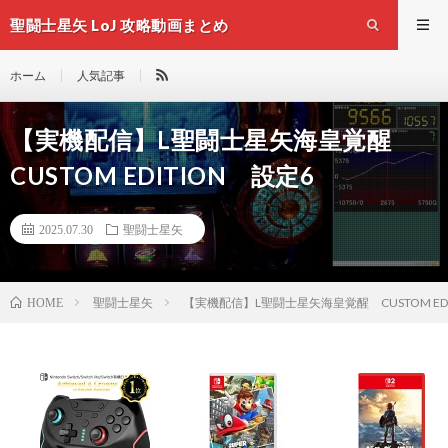
聖闘士星矢 LoJ 攻略動画まとめ
ホーム
人気記事
【実機配信】L聖闘士星矢海皇覚醒
CUSTOM EDITION 設定6
2025.07.30
聖闘士星矢
聖闘士星矢
【実機配信】L聖闘士星矢海皇覚醒 CUSTOM EDI
HOME