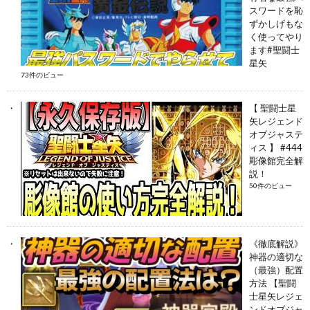
スワードを恥
ずかしげもな
く使ってやり
ます#聖闘士
星矢
73件のビュー
【 聖闘士星
矢レジェンド
オブジャステ
ィス 】 #444
彫像館完全解
説！
50件のビュー
《徹底解説》
神器の適切な
（最強）配置
方法 【聖闘
士星矢レジェ
ンドオブジャ