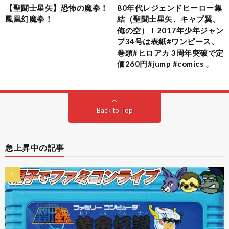
【聖闘士星矢】恐怖の魔拳！
80年代レジェンドヒーロー集
鳳凰幻魔拳！
結（聖闘士星矢、キャプ翼、
俺の空）！2017年少年ジャン
プ34号は表紙#ワンピース、
巻頭#ヒロアカ 3周年突破で定
価260円#jump #comics 。
Back to Top
急上昇中の記事