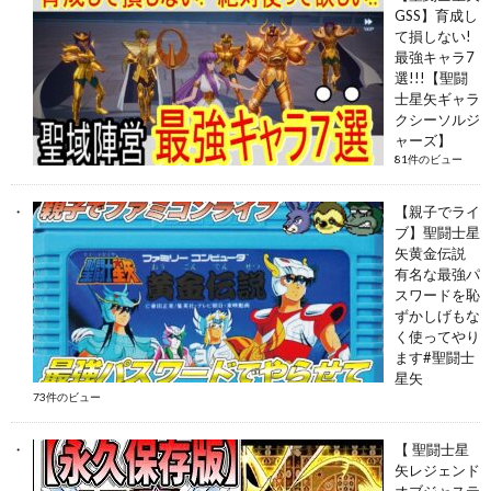
GSS】育成し
て損しない!
最強キャラ7
選!!!【聖闘
士星矢ギャラ
クシーソルジ
ャーズ】
81件のビュー
【親子でライ
ブ】聖闘士星
矢黄金伝説
有名な最強パ
スワードを恥
ずかしげもな
く使ってやり
ます#聖闘士
星矢
73件のビュー
【 聖闘士星
矢レジェンド
オブジャステ