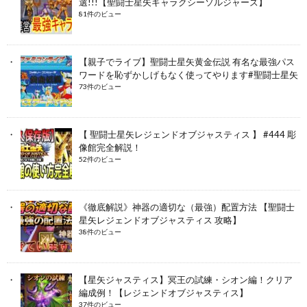
選!!!【聖闘士星矢ギャラクシーソルジャーズ】
81件のビュー
【親子でライブ】聖闘士星矢黄金伝説 有名な最強パス
ワードを恥ずかしげもなく使ってやります#聖闘士星矢
73件のビュー
【 聖闘士星矢レジェンドオブジャスティス 】 #444 彫
像館完全解説！
52件のビュー
《徹底解説》神器の適切な（最強）配置方法 【聖闘士
星矢レジェンドオブジャスティス 攻略】
38件のビュー
【星矢ジャスティス】冥王の試練・シオン編！クリア
編成例！【レジェンドオブジャスティス】
37件のビュー