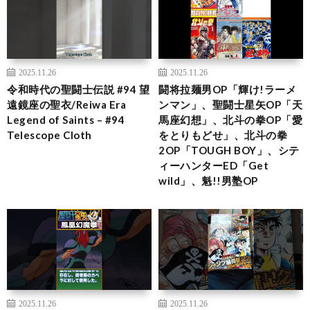
2025.11.26
2025.11.26
令和時代の聖闘士伝説 #94 望
闘将拉麺男OP「輝け!ラーメ
遠鏡座の聖衣/Reiwa Era
ンマン」、聖闘士星矢OP「天
Legend of Saints – #94
馬座幻想」、北斗の拳OP「愛
Telescope Cloth
をとりもどせ」、北斗の拳
2OP「TOUGH BOY」、シテ
ィーハンターED「Get
wild」、魁!!男塾OP
2025.11.26
2025.11.26