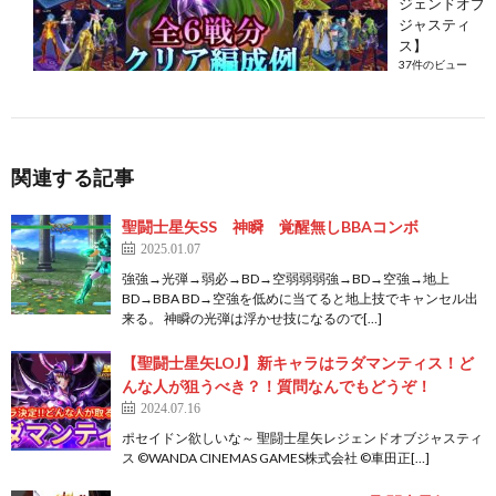
ジェンドオブ
ジャスティ
ス】
37件のビュー
関連する記事
聖闘士星矢SS 神瞬 覚醒無しBBAコンボ
2025.01.07
強強→光弾→弱必→BD→空弱弱弱強→BD→空強→地上
BD→BBA BD→空強を低めに当てると地上技でキャンセル出
来る。 神瞬の光弾は浮かせ技になるので[…]
【聖闘士星矢LOJ】新キャラはラダマンティス！ど
んな人が狙うべき？！質問なんでもどうぞ！
2024.07.16
ポセイドン欲しいな～ 聖闘士星矢レジェンドオブジャスティ
ス ©️WANDA CINEMAS GAMES株式会社 ©️車田正[…]