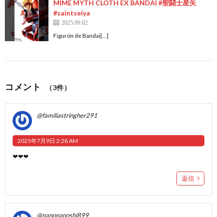
MIME MYTH CLOTH EX BANDAI #聖闘士星矢
#saintseiya
2025.09.02
Figurón de Bandai[…]
コメント
（3件）
@familiastringher291
2025年7月9日 2:28 AM
❤❤❤
返信
@nanonanoshi899