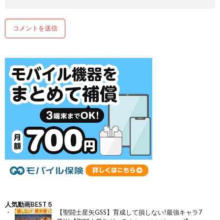
人気動画BEST５
【聖闘士星矢GSS】育成して損しない!最強キャラ7