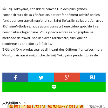
🎼 Seiji Yokoyama, considéré comme l’un des plus grands
compositeurs de sa génération, est profondément admiré par les
fans pour son travail magistral sur Saint Seiya. En collaboration avec
@ChaineNébulaire, nous avons consacré une vidéo spéciale à ce
compositeur légendaire. Vous y découvrirez sa biographie, sa
méthode de travail, son lien avec l’orchestre, ainsi que de
nombreuses anecdotes inédites.
🎙 Gérald Ory, producteur et dirigeant des éditions françaises Inory
Music, mais aussi ami proche de Seiji Yokoyama pendant près de
人気動画BEST５
【聖闘士星矢