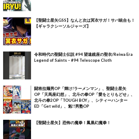
【聖闘士星矢GSS】なんと次は冥衣サガ！サバ統合も！
【ギャラクシーソルジャーズ】
令和時代の聖闘士伝説 #94 望遠鏡座の聖衣/Reiwa Era
Legend of Saints – #94 Telescope Cloth
闘将拉麺男OP「輝け!ラーメンマン」、聖闘士星矢
OP「天馬座幻想」、北斗の拳OP「愛をとりもどせ」、
北斗の拳2OP「TOUGH BOY」、シティーハンター
ED「Get wild」、魁!!男塾OP
【聖闘士星矢】恐怖の魔拳！鳳凰幻魔拳！