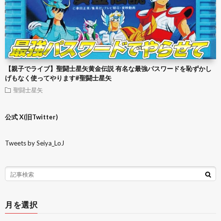
【親子でライブ】聖闘士星矢黄金伝説 有名な最強パスワードを恥ずかし
げもなく使ってやります#聖闘士星矢
聖闘士星矢
公式 X(旧Twitter)
Tweets by Seiya_LoJ
月を選択