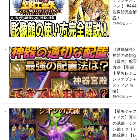
ィス 】 #444
彫像館完全解
説！
52件のビュー
《徹底解説》
神器の適切な
（最強）配置
方法 【聖闘
士星矢レジェ
ンドオブジャ
スティス 攻
略】
38件のビュー
【星矢ジャス
ティス】冥王
の試練・シオ
ン編！クリア
編成例！【レ