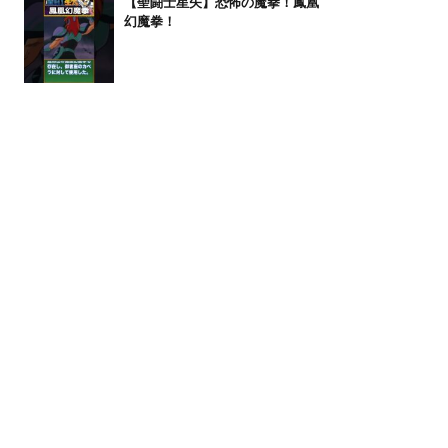
【聖闘士星矢】恐怖の魔拳！鳳凰
幻魔拳！