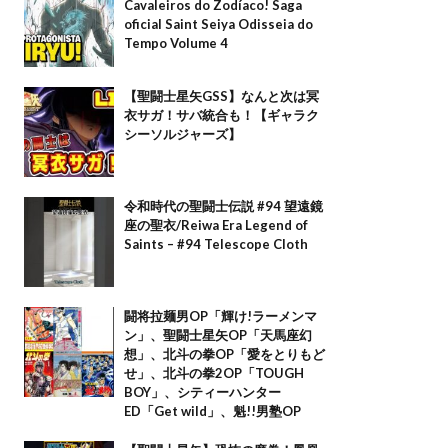
Cavaleiros do Zodíaco! Saga
oficial Saint Seiya Odisseia do
Tempo Volume 4
【聖闘士星矢GSS】なんと次は冥
衣サガ！サバ統合も！【ギャラク
シーソルジャーズ】
令和時代の聖闘士伝説 #94 望遠鏡
座の聖衣/Reiwa Era Legend of
Saints – #94 Telescope Cloth
闘将拉麺男OP「輝け!ラーメンマ
ン」、聖闘士星矢OP「天馬座幻
想」、北斗の拳OP「愛をとりもど
せ」、北斗の拳2OP「TOUGH
BOY」、シティーハンター
ED「Get wild」、魁!!男塾OP