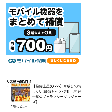
人気動画BEST５
【聖闘士星矢GSS】育成して損
しない!最強キャラ7選!!!【聖闘
士星矢ギャラクシーソルジャー
ズ】
78件のビュー