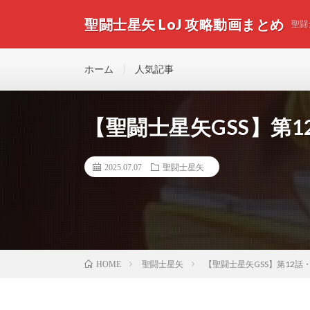
聖闘士星矢 LoJ 攻略動画まとめ
聖闘
ホーム
人気記事
【聖闘士星矢GSS】第
2025.07.07
聖闘士星矢
聖闘士星矢
【聖闘士星矢GSS】第12
HOME