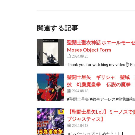
関連する記事
聖闘士聖衣神話 ホエールモーゼス オブジ
Moses Object Form
2024.09.23
Thank you for watching my video👌 Pl
聖闘士星矢 ギリシャ 聖域 
技 幻朧魔皇拳 伝説の魔拳 Saint S
2024.08.18
#聖闘士星矢 #教皇アーレス#曽我部和恭
【聖闘士星矢LoJ】ミーノス
ブジャスティス】
2025.04.13
メンバーシップはじめたよ！[…]