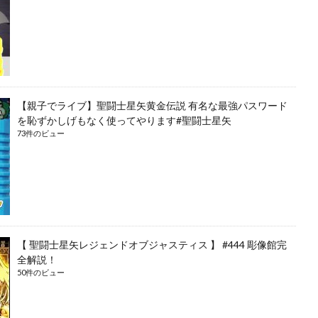
【親子でライブ】聖闘士星矢黄金伝説 有名な最強パスワード
を恥ずかしげもなく使ってやります#聖闘士星矢
73件のビュー
【 聖闘士星矢レジェンドオブジャスティス 】 #444 彫像館完
全解説！
50件のビュー