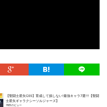
【聖闘士星矢GSS】育成して損しない!最強キャラ7選!!!【聖闘
士星矢ギャラクシーソルジャーズ】
78件のビュー