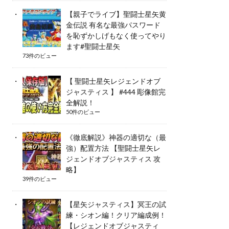
【親子でライブ】聖闘士星矢黄
金伝説 有名な最強パスワード
を恥ずかしげもなく使ってやり
ます#聖闘士星矢
73件のビュー
【 聖闘士星矢レジェンドオブ
ジャスティス 】 #444 彫像館完
全解説！
50件のビュー
《徹底解説》神器の適切な（最
強）配置方法 【聖闘士星矢レ
ジェンドオブジャスティス 攻
略】
39件のビュー
【星矢ジャスティス】冥王の試
練・シオン編！クリア編成例！
【レジェンドオブジャスティ