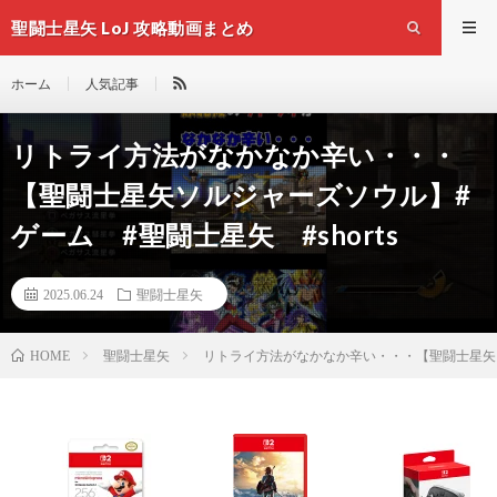
聖闘士星矢 LoJ 攻略動画まとめ
ホーム
人気記事
リトライ方法がなかなか辛い・・・
【聖闘士星矢ソルジャーズソウル】#
ゲーム #聖闘士星矢 #shorts
2025.06.24
聖闘士星矢
聖闘士星矢
リトライ方法がなかなか辛い・・・【聖闘士星矢ソル
HOME