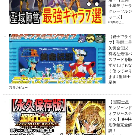
士星矢ギャラ
クシーソルジ
ャーズ】
81件のビュー
【親子でライ
ブ】聖闘士星
矢黄金伝説
有名な最強パ
スワードを恥
ずかしげもな
く使ってやり
ます#聖闘士
星矢
73件のビュー
【 聖闘士星
矢レジェンド
オブジャステ
ィス 】 #444
彫像館完全解
説！