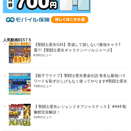
人気動画BEST５
【聖闘士星矢GSS】育成して損しない!最強キャラ7
選!!!【聖闘士星矢ギャラクシーソルジャーズ】
81件のビュー
【親子でライブ】聖闘士星矢黄金伝説 有名な最強パス
ワードを恥ずかしげもなく使ってやります#聖闘士星矢
73件のビュー
【 聖闘士星矢レジェンドオブジャスティス 】 #444 彫
像館完全解説！
52件のビュー