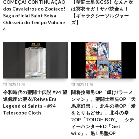
COMEÇA! CONTINUAÇÃO
【聖闘士星矢GSS】なんと次
dos Cavaleiros do Zodíaco!
は冥衣サガ！サバ統合も！
Saga oficial Saint Seiya
【ギャラクシーソルジャー
Odisseia do Tempo Volume
ズ】
4
2025.11.26
2025.11.26
令和時代の聖闘士伝説 #94 望
闘将拉麺男OP「輝け!ラーメ
遠鏡座の聖衣/Reiwa Era
ンマン」、聖闘士星矢OP「天
Legend of Saints – #94
馬座幻想」、北斗の拳OP「愛
Telescope Cloth
をとりもどせ」、北斗の拳
2OP「TOUGH BOY」、シテ
ィーハンターED「Get
wild」、魁!!男塾OP