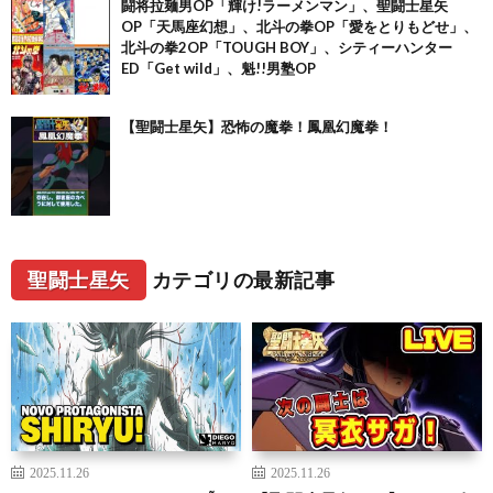
闘将拉麺男OP「輝け!ラーメンマン」、聖闘士星矢
OP「天馬座幻想」、北斗の拳OP「愛をとりもどせ」、
北斗の拳2OP「TOUGH BOY」、シティーハンター
ED「Get wild」、魁!!男塾OP
【聖闘士星矢】恐怖の魔拳！鳳凰幻魔拳！
聖闘士星矢
カテゴリの最新記事
2025.11.26
2025.11.26