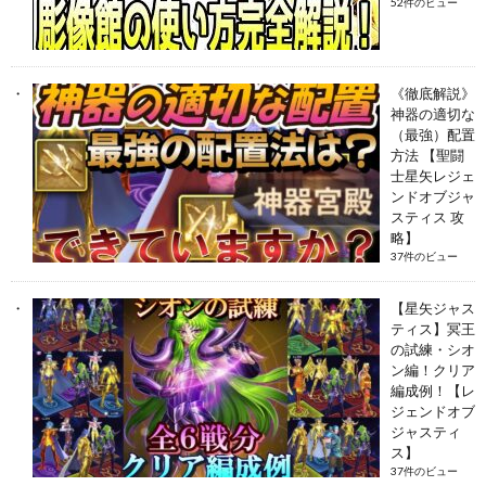
52件のビュー
《徹底解説》
神器の適切な
（最強）配置
方法 【聖闘
士星矢レジェ
ンドオブジャ
スティス 攻
略】
37件のビュー
【星矢ジャス
ティス】冥王
の試練・シオ
ン編！クリア
編成例！【レ
ジェンドオブ
ジャスティ
ス】
37件のビュー