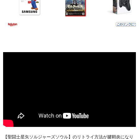
【聖闘士星矢ソルジャーズソウル】のリトライ方法が腱鞘炎になり