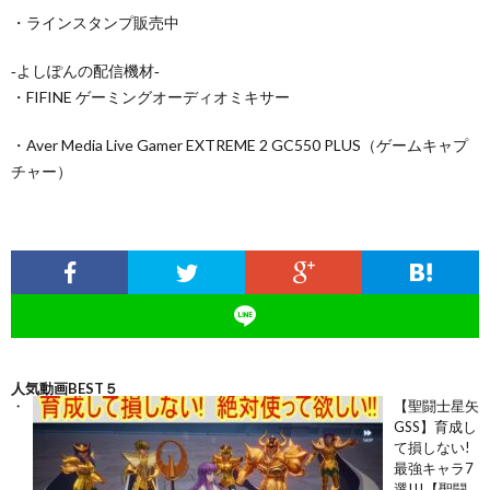
・ラインスタンプ販売中
‐よしぽんの配信機材‐
・FIFINE ゲーミングオーディオミキサー
・Aver Media Live Gamer EXTREME 2 GC550 PLUS（ゲームキャプ
チャー）
人気動画BEST５
【聖闘士星矢
GSS】育成し
て損しない!
最強キャラ7
選!!!【聖闘