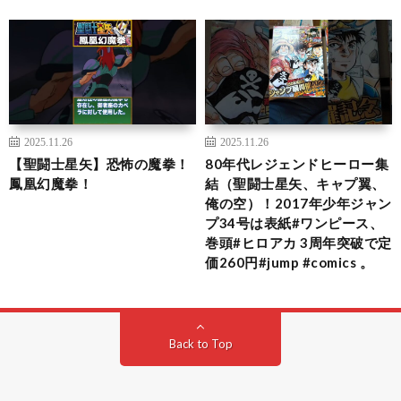
2025.11.26
2025.11.26
【聖闘士星矢】恐怖の魔拳！
80年代レジェンドヒーロー集
鳳凰幻魔拳！
結（聖闘士星矢、キャプ翼、
俺の空）！2017年少年ジャン
プ34号は表紙#ワンピース、
巻頭#ヒロアカ 3周年突破で定
価260円#jump #comics 。
Back to Top