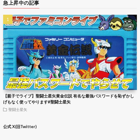
急上昇中の記事
【親子でライブ】聖闘士星矢黄金伝説 有名な最強パスワードを恥ずかし
げもなく使ってやります#聖闘士星矢
聖闘士星矢
公式 X(旧Twitter)