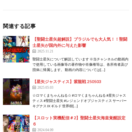
関連する記事
【聖闘士星矢超解説】ブラジルでも大人気！！聖闘
士星矢が国内外に与えた影響
2025.11.21
聖闘士星矢について解説しています ※当チャンネルの動画内
で使用している画像等の著作物や肖像権等は、各所有者及び
団体に帰属します。 動画の内容については[…]
【星矢ジャスティス】紫龍戦 250503
2025.05.03
☆ロマくまちゃんねる☆ #ロマくまちゃんねる #星矢ジャス
ティス #聖闘士星矢 #レジェンドオブジャスティス サーバー
キグナス IX ギルド 世界樹[…]
【スロット実機配信＃2】聖闘士星矢海皇覚醒設定
６
2024.04.09