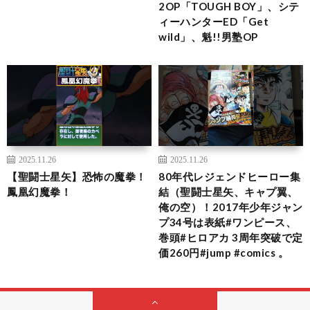
2OP「TOUGH BOY」、シテ
ィーハンターED「Get
wild」、魁!!男塾OP
2025.11.26
2025.11.26
【聖闘士星矢】恐怖の魔拳！
80年代レジェンドヒーロー集
鳳凰幻魔拳！
結（聖闘士星矢、キャプ翼、
俺の空）！2017年少年ジャン
プ34号は表紙#ワンピース、
巻頭#ヒロアカ 3周年突破で定
価260円#jump #comics 。