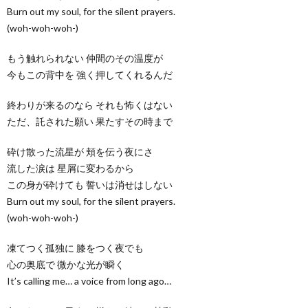
Burn out my soul, for the silent prayers.
(woh-woh-woh-)
もう触れられない 仲間のその温度が
今もこの背中を 強く押してくれるんだ
終わりが来るのなら それも怖くはない
ただ、託された願い 果たすその時まで
砕け散った流星が 頬を伝う夜にさ
流した涙は 星屑に変わるから
この身が砕けても 誓いは消せはしない
Burn out my soul, for the silent prayers.
(woh-woh-woh-)
凍てつく孤独に 膝をつく夜でも
心の奥底で 微かな光が瞬く
It’s calling me… a voice from long ago…