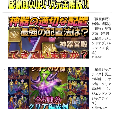
《徹底解説》
神器の適切な
（最強）配置
方法 【聖闘
士星矢レジェ
ンドオブジャ
スティス 攻
略】
41件のビュー
【星矢ジャス
ティス】冥王
の試練・シオ
ン編！クリア
編成例！【レ
ジェンドオブ
ジャスティ
ス】
37件のビュー