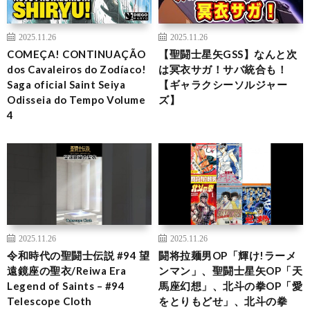
2025.11.26
2025.11.26
COMEÇA! CONTINUAÇÃO
【聖闘士星矢GSS】なんと次
dos Cavaleiros do Zodíaco!
は冥衣サガ！サバ統合も！
Saga oficial Saint Seiya
【ギャラクシーソルジャー
Odisseia do Tempo Volume
ズ】
4
2025.11.26
2025.11.26
令和時代の聖闘士伝説 #94 望
闘将拉麺男OP「輝け!ラーメ
遠鏡座の聖衣/Reiwa Era
ンマン」、聖闘士星矢OP「天
Legend of Saints – #94
馬座幻想」、北斗の拳OP「愛
Telescope Cloth
をとりもどせ」、北斗の拳