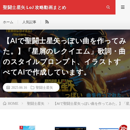
聖闘士星矢 LoJ 攻略動画まとめ
ホーム
人気記事
【AIで聖闘士星矢っぽい曲を作ってみ
た。】「星屑のレクイエム」歌詞・曲
のスタイルプロンプト、イラストす
べてAIで作成しています。
2025.06.16
聖闘士星矢
聖闘士星矢
【AIで聖闘士星矢っぽい曲を作ってみた。】「
HOME