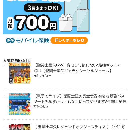
人気動画BEST５
【聖闘士星矢GSS】育成して損しない!最強キャラ7
選!!!【聖闘士星矢ギャラクシーソルジャーズ】
78件のビュー
【親子でライブ】聖闘士星矢黄金伝説 有名な最強パス
ワードを恥ずかしげもなく使ってやります#聖闘士星矢
72件のビュー
【 聖闘士星矢レジェンドオブジャスティス 】 #444 彫