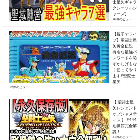
士星矢ギャラ
クシーソルジ
ャーズ】
78件のビュー
【親子でライ
ブ】聖闘士星
矢黄金伝説
有名な最強パ
スワードを恥
ずかしげもな
く使ってやり
ます#聖闘士
星矢
72件のビュー
【 聖闘士星
矢レジェンド
オブジャステ
ィス 】 #444
彫像館完全解
説！
47件のビュー