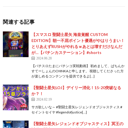
関連する記事
【スマスロ 聖闘士星矢 海皇覚醒 CUSTOM
EDITION】朝一不屈ポイント優遇がやはりうまい！
とりあえずRUSHがやれるｗあとは壊すだけなんだ
が…【パチンカステーション】#shorts
2024.06.28
【パチスロたまにパチンコ実戦動画】 初めまして、ぱちんか
すてーしょんのCHINKAと申します。 視聴してくださった方
が楽しめるコンテンツを提供できるよ[…]
【聖闘士星矢LOJ】デイリー消化！15-20突破なる
か？！
2024.02.19
サガ欲しいな～ #聖闘士星矢レジェンドオブジャスティス #
セイントセイヤ #legendofjustice[…]
【聖闘士星矢レジェンドオブジャスティス】冥王の