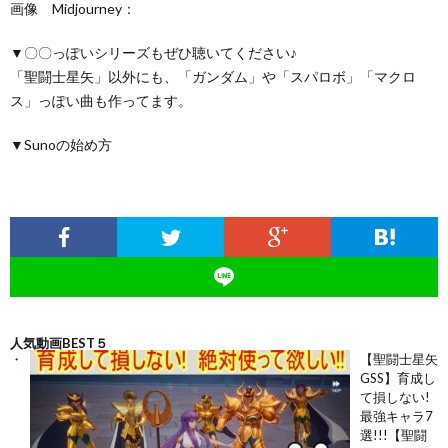
画像 Midjourney：
▼〇〇っぽいシリーズもぜひ聴いてください♪
「聖闘士星矢」以外にも、「ガンダム」や「スパロボ」「マクロ
ス」っぽい曲も作ってます。
▼Sunoの始め方
人気動画BEST５
【聖闘士星矢
GSS】育成し
て損しない!
最強キャラ7
選!!!【聖闘