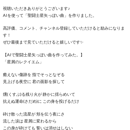
視聴いただきありがとうございます♪
AIを使って「聖闘士星矢っぽい曲」を作りました。
高評価、コメント、チャンネル登録していただけると励みになりま
す！
ぜひ最後まで見ていただけると嬉しいです✨
【AIで聖闘士星矢っぽい曲を作ってみた。】
「星屑のレクイエム」
癒えない傷跡を 指でそっとなぞる
見上げる夜空に 君の面影を探して
燻(くすぶ)る残り火が 静かに揺らめいて
抗えぬ運命(さだめ)に この身を投げるだけ
砕け散った流星が 頬を伝う夜にさ
流した涙は 星屑に変わるから
この身が砕けても 誓いは消せはしない