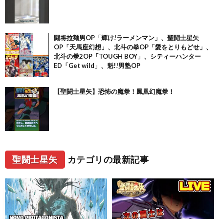
闘将拉麺男OP「輝け!ラーメンマン」、聖闘士星矢
OP「天馬座幻想」、北斗の拳OP「愛をとりもどせ」、
北斗の拳2OP「TOUGH BOY」、シティーハンター
ED「Get wild」、魁!!男塾OP
【聖闘士星矢】恐怖の魔拳！鳳凰幻魔拳！
聖闘士星矢
カテゴリの最新記事