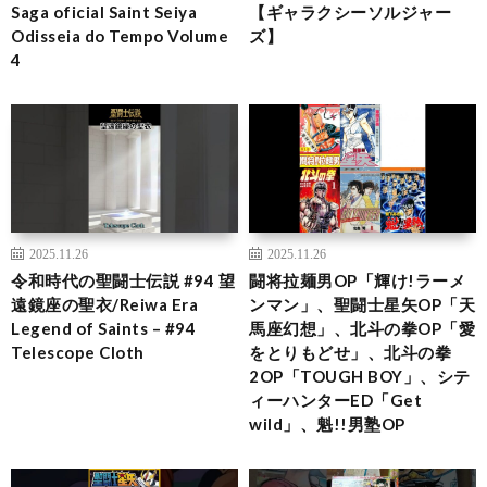
Saga oficial Saint Seiya
【ギャラクシーソルジャー
Odisseia do Tempo Volume
ズ】
4
2025.11.26
2025.11.26
令和時代の聖闘士伝説 #94 望
闘将拉麺男OP「輝け!ラーメ
遠鏡座の聖衣/Reiwa Era
ンマン」、聖闘士星矢OP「天
Legend of Saints – #94
馬座幻想」、北斗の拳OP「愛
Telescope Cloth
をとりもどせ」、北斗の拳
2OP「TOUGH BOY」、シテ
ィーハンターED「Get
wild」、魁!!男塾OP