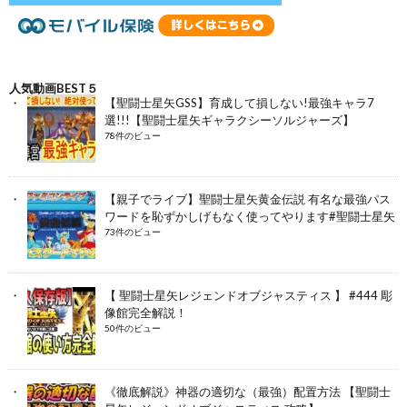
人気動画BEST５
【聖闘士星矢GSS】育成して損しない!最強キャラ7
選!!!【聖闘士星矢ギャラクシーソルジャーズ】
78件のビュー
【親子でライブ】聖闘士星矢黄金伝説 有名な最強パス
ワードを恥ずかしげもなく使ってやります#聖闘士星矢
73件のビュー
【 聖闘士星矢レジェンドオブジャスティス 】 #444 彫
像館完全解説！
50件のビュー
《徹底解説》神器の適切な（最強）配置方法 【聖闘士