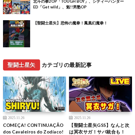
北斗の拳2OP「TOUGH BOY」、シティーハンター
ED「Get wild」、魁!!男塾OP
【聖闘士星矢】恐怖の魔拳！鳳凰幻魔拳！
聖闘士星矢
カテゴリの最新記事
2025.11.26
2025.11.26
COMEÇA! CONTINUAÇÃO
【聖闘士星矢GSS】なんと次
dos Cavaleiros do Zodíaco!
は冥衣サガ！サバ統合も！