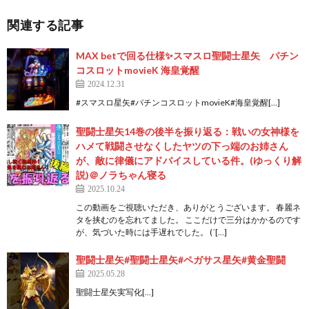
関連する記事
MAX betで回る仕様✨スマスロ聖闘士星矢 パチン
コスロットmovieK 海皇覚醒
2024.12.31
#スマスロ星矢#パチンコスロットmovieK#海皇覚醒[…]
聖闘士星矢14巻の後半を振り返る：戦いの女神様を
ハメて戦闘させなくしたヤツの下っ端のお姉さん
が、敵に律儀にアドバイスしている件。(ゆっくり解
説)＠ノラちゃん寝る
2025.10.24
この動画をご視聴いただき、ありがとうございます。 春麗ネ
タを挟むのを忘れてました。 ここだけで三分はかかるのです
が、気づいた時には手遅れでした。 (´[…]
聖闘士星矢#聖闘士星矢#ペガサス星矢#黄金聖闘
2025.05.28
聖闘士星矢実写化[…]