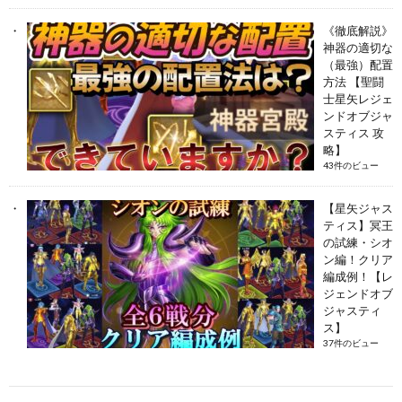
《徹底解説》
神器の適切な
（最強）配置
方法 【聖闘
士星矢レジェ
ンドオブジャ
スティス 攻
略】
43件のビュー
【星矢ジャス
ティス】冥王
の試練・シオ
ン編！クリア
編成例！【レ
ジェンドオブ
ジャスティ
ス】
37件のビュー