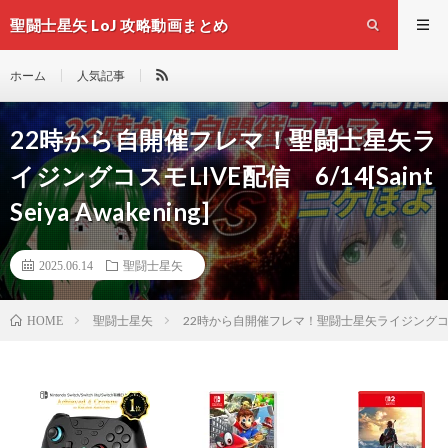
聖闘士星矢 LoJ 攻略動画まとめ
ホーム
人気記事
22時から自開催フレマ！聖闘士星矢ラ
イジングコスモLIVE配信 6/14[Saint
Seiya Awakening]
2025.06.14
聖闘士星矢
聖闘士星矢
22時から自開催フレマ！聖闘士星矢ライジングコスモLIVE配信
HOME