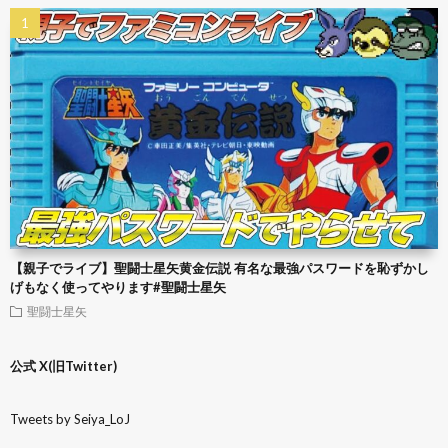
【親子でライブ】聖闘士星矢黄金伝説 有名な最強パスワードを恥ずかし
げもなく使ってやります#聖闘士星矢
聖闘士星矢
公式 X(旧Twitter)
Tweets by Seiya_LoJ