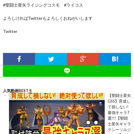
#聖闘士星矢ライジングコスモ #ライコス
よろしければTwitterもよろしくおねがいします
Twitter
人気動画BEST５
【聖闘士星矢
GSS】育成し
て損しない!
最強キャラ7
選!!!【聖闘
士星矢ギャラ
クシーソルジ