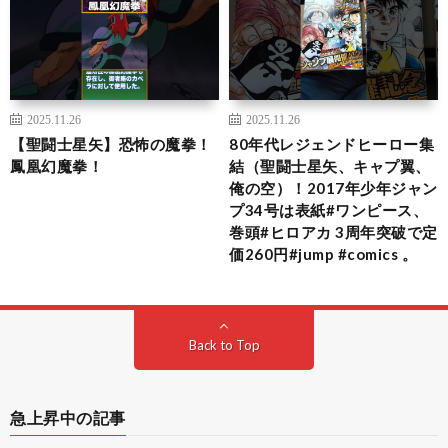
2025.11.26
2025.11.26
【聖闘士星矢】恐怖の魔拳！
80年代レジェンドヒーロー集
鳳凰幻魔拳！
結（聖闘士星矢、キャプ翼、
俺の空）！2017年少年ジャン
プ34号は表紙#ワンピース、
巻頭#ヒロアカ 3周年突破で定
価260円#jump #comics 。
Back to Top
急上昇中の記事