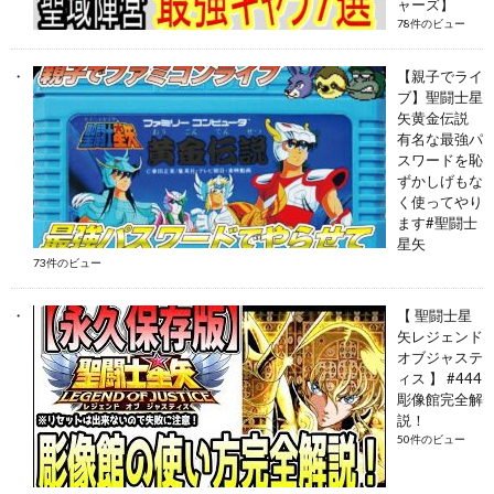
ャーズ】
78件のビュー
【親子でライ
ブ】聖闘士星
矢黄金伝説
有名な最強パ
スワードを恥
ずかしげもな
く使ってやり
ます#聖闘士
星矢
73件のビュー
【 聖闘士星
矢レジェンド
オブジャステ
ィス 】 #444
彫像館完全解
説！
50件のビュー