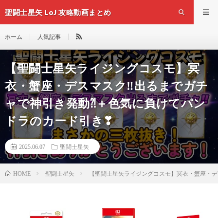
聖闘士星矢 LoJ 攻略動画まとめ
ホーム
人気記事
【聖闘士星矢ライジングコスモ】冥
衣・蟹座・デスマスク‼出るまでガチ
ャで神引き発動⁈＋色気に負けてパン
ドラのカード引き❣
2025.06.07
聖闘士星矢
聖闘士星矢
【聖闘士星矢ライジングコスモ】冥衣・蟹座・デ
HOME