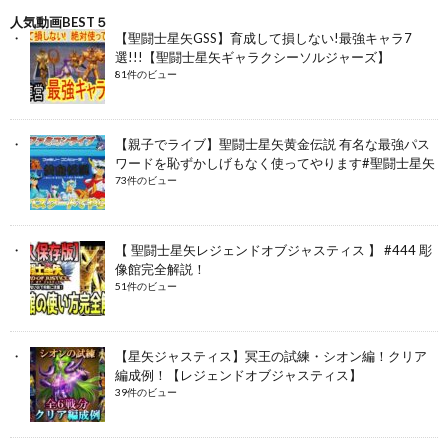
人気動画BEST５
【聖闘士星矢GSS】育成して損しない!最強キャラ7
選!!!【聖闘士星矢ギャラクシーソルジャーズ】
81件のビュー
【親子でライブ】聖闘士星矢黄金伝説 有名な最強パス
ワードを恥ずかしげもなく使ってやります#聖闘士星矢
73件のビュー
【 聖闘士星矢レジェンドオブジャスティス 】 #444 彫
像館完全解説！
51件のビュー
【星矢ジャスティス】冥王の試練・シオン編！クリア
編成例！【レジェンドオブジャスティス】
39件のビュー