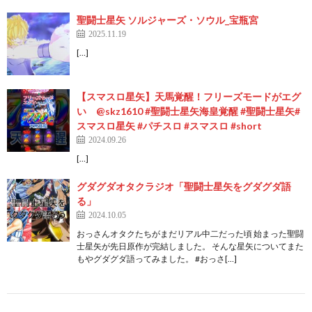
聖闘士星矢 ソルジャーズ・ソウル_宝瓶宮
2025.11.19
[…]
【スマスロ星矢】天馬覚醒！フリーズモードがエグ
い @skz1610 #聖闘士星矢海皇覚醒 #聖闘士星矢#
スマスロ星矢 #パチスロ #スマスロ #short
2024.09.26
[…]
グダグダオタクラジオ「聖闘士星矢をグダグダ語
る」
2024.10.05
おっさんオタクたちがまだリアル中二だった頃 始まった聖闘
士星矢が先日原作が完結しました。 そんな星矢についてまた
もやグダグダ語ってみました。 #おっさ[…]