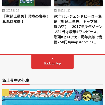
2025.11.26
2025.11.26
【聖闘士星矢】恐怖の魔拳！
80年代レジェンドヒーロー集
鳳凰幻魔拳！
結（聖闘士星矢、キャプ翼、
俺の空）！2017年少年ジャン
プ34号は表紙#ワンピース、
巻頭#ヒロアカ 3周年突破で定
価260円#jump #comics 。
Back to Top
急上昇中の記事