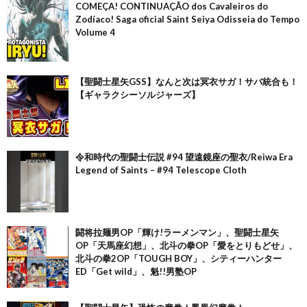
COMEÇA! CONTINUAÇÃO dos Cavaleiros do
Zodíaco! Saga oficial Saint Seiya Odisseia do Tempo
Volume 4
【聖闘士星矢GSS】なんと次は冥衣サガ！サバ統合も！
【ギャラクシーソルジャーズ】
令和時代の聖闘士伝説 #94 望遠鏡座の聖衣/Reiwa Era
Legend of Saints – #94 Telescope Cloth
闘将拉麺男OP「輝け!ラーメンマン」、聖闘士星矢
OP「天馬座幻想」、北斗の拳OP「愛をとりもどせ」、
北斗の拳2OP「TOUGH BOY」、シティーハンター
ED「Get wild」、魁!!男塾OP