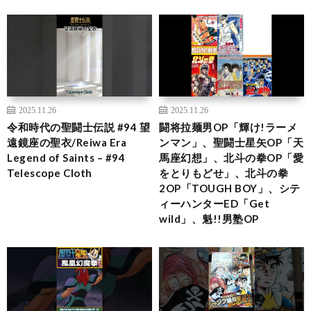
2025.11.26
2025.11.26
令和時代の聖闘士伝説 #94 望
闘将拉麺男OP「輝け!ラーメ
遠鏡座の聖衣/Reiwa Era
ンマン」、聖闘士星矢OP「天
Legend of Saints – #94
馬座幻想」、北斗の拳OP「愛
Telescope Cloth
をとりもどせ」、北斗の拳
2OP「TOUGH BOY」、シテ
ィーハンターED「Get
wild」、魁!!男塾OP