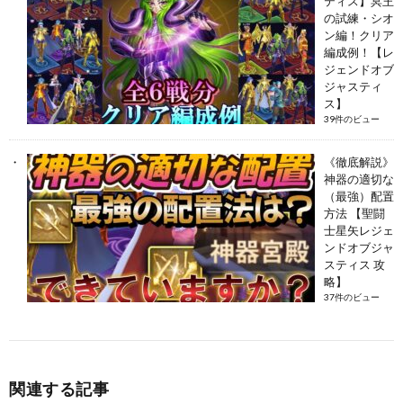
ティス】冥王
の試練・シオ
ン編！クリア
編成例！【レ
ジェンドオブ
ジャスティ
ス】
39件のビュー
《徹底解説》
神器の適切な
（最強）配置
方法 【聖闘
士星矢レジェ
ンドオブジャ
スティス 攻
略】
37件のビュー
関連する記事