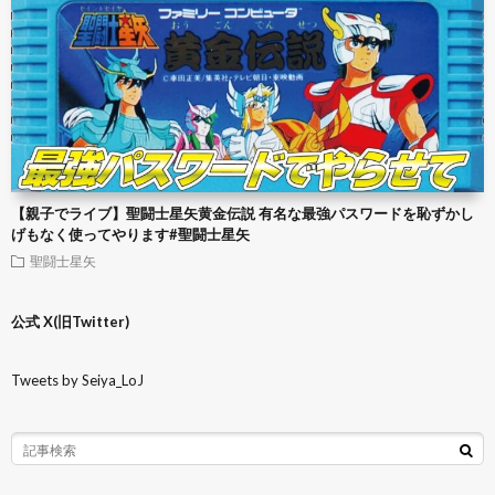
【親子でライブ】聖闘士星矢黄金伝説 有名な最強パスワードを恥ずかし
げもなく使ってやります#聖闘士星矢
聖闘士星矢
公式 X(旧Twitter)
Tweets by Seiya_LoJ