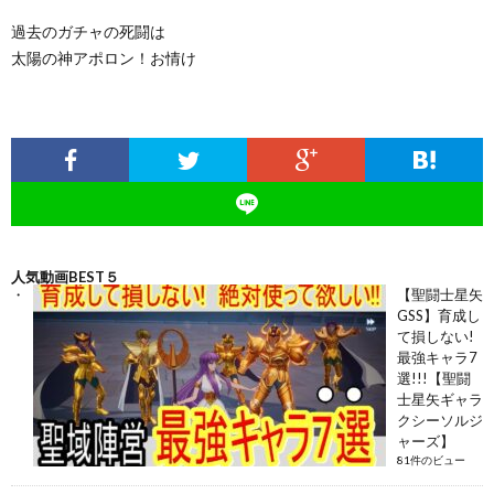
過去のガチャの死闘は
太陽の神アポロン！お情け
人気動画BEST５
【聖闘士星矢
GSS】育成し
て損しない!
最強キャラ7
選!!!【聖闘
士星矢ギャラ
クシーソルジ
ャーズ】
81件のビュー