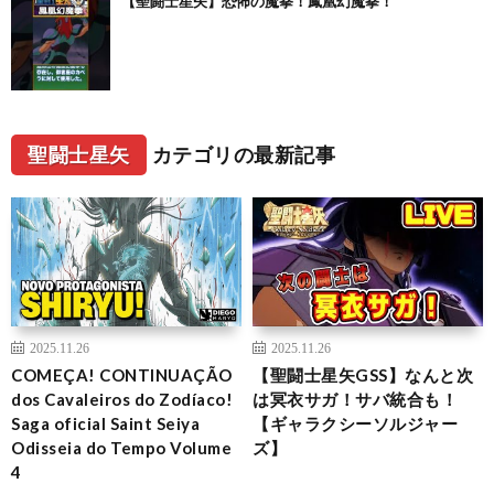
【聖闘士星矢】恐怖の魔拳！鳳凰幻魔拳！
聖闘士星矢
カテゴリの最新記事
2025.11.26
2025.11.26
COMEÇA! CONTINUAÇÃO
【聖闘士星矢GSS】なんと次
dos Cavaleiros do Zodíaco!
は冥衣サガ！サバ統合も！
Saga oficial Saint Seiya
【ギャラクシーソルジャー
Odisseia do Tempo Volume
ズ】
4