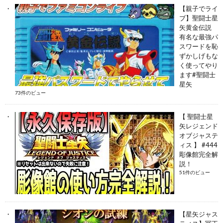
【親子でライ
ブ】聖闘士星
矢黄金伝説
有名な最強パ
スワードを恥
ずかしげもな
く使ってやり
ます#聖闘士
星矢
73件のビュー
【 聖闘士星
矢レジェンド
オブジャステ
ィス 】 #444
彫像館完全解
説！
51件のビュー
【星矢ジャス