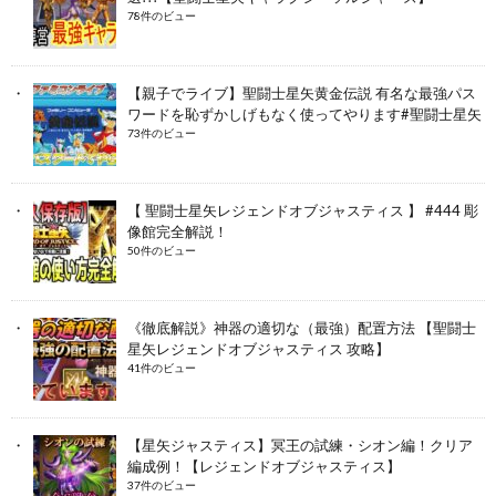
78件のビュー
【親子でライブ】聖闘士星矢黄金伝説 有名な最強パス
ワードを恥ずかしげもなく使ってやります#聖闘士星矢
73件のビュー
【 聖闘士星矢レジェンドオブジャスティス 】 #444 彫
像館完全解説！
50件のビュー
《徹底解説》神器の適切な（最強）配置方法 【聖闘士
星矢レジェンドオブジャスティス 攻略】
41件のビュー
【星矢ジャスティス】冥王の試練・シオン編！クリア
編成例！【レジェンドオブジャスティス】
37件のビュー