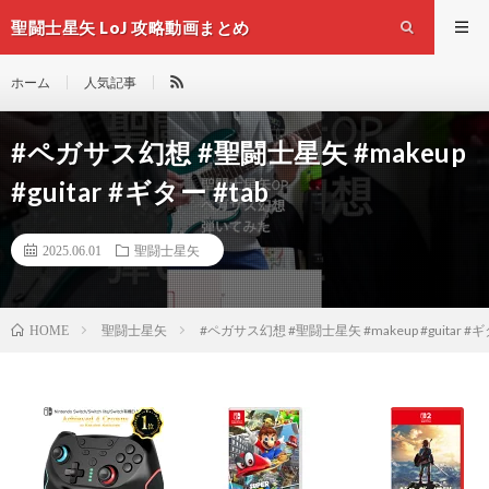
聖闘士星矢 LoJ 攻略動画まとめ
ホーム
人気記事
#ペガサス幻想 #聖闘士星矢 #makeup
#guitar #ギター #tab
2025.06.01
聖闘士星矢
聖闘士星矢
#ペガサス幻想 #聖闘士星矢 #makeup #guitar #ギタ
HOME