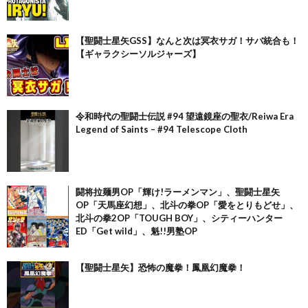
【聖闘士星矢GSS】なんと次は冥衣サガ！サバ統合も！
【ギャラクシーソルジャーズ】
令和時代の聖闘士伝説 #94 望遠鏡座の聖衣/Reiwa Era
Legend of Saints – #94 Telescope Cloth
闘将拉麺男OP「輝け!ラーメンマン」、聖闘士星矢
OP「天馬座幻想」、北斗の拳OP「愛をとりもどせ」、
北斗の拳2OP「TOUGH BOY」、シティーハンター
ED「Get wild」、魁!!男塾OP
【聖闘士星矢】恐怖の魔拳！鳳凰幻魔拳！