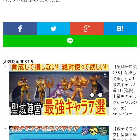
人気動画BEST５
【聖闘士星矢
GSS】育成し
て損しない!
最強キャラ7
選!!!【聖闘
士星矢ギャラ
クシーソルジ
ャーズ】
78件のビュー
【親子でライ
ブ】聖闘士星