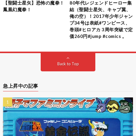
【聖闘士星矢】恐怖の魔拳！
80年代レジェンドヒーロー集
鳳凰幻魔拳！
結（聖闘士星矢、キャプ翼、
俺の空）！2017年少年ジャン
プ34号は表紙#ワンピース、
巻頭#ヒロアカ 3周年突破で定
価260円#jump #comics 。
Back to Top
急上昇中の記事