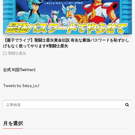
【親子でライブ】聖闘士星矢黄金伝説 有名な最強パスワードを恥ずかし
げもなく使ってやります#聖闘士星矢
聖闘士星矢
公式 X(旧Twitter)
Tweets by Seiya_LoJ
月を選択