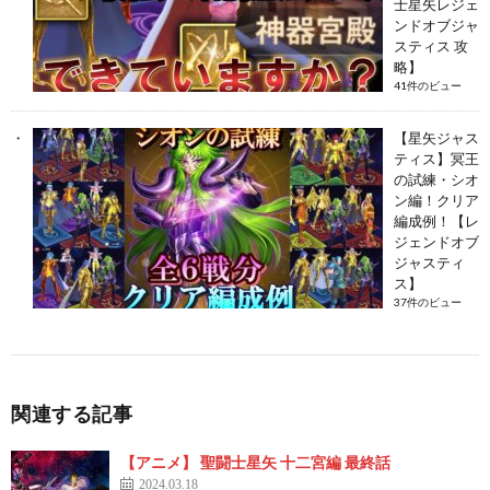
士星矢レジェ
ンドオブジャ
スティス 攻
略】
41件のビュー
【星矢ジャス
ティス】冥王
の試練・シオ
ン編！クリア
編成例！【レ
ジェンドオブ
ジャスティ
ス】
37件のビュー
関連する記事
【アニメ】 聖闘士星矢 十二宮編 最終話
2024.03.18