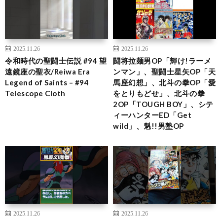
2025.11.26
2025.11.26
令和時代の聖闘士伝説 #94 望
闘将拉麺男OP「輝け!ラーメ
遠鏡座の聖衣/Reiwa Era
ンマン」、聖闘士星矢OP「天
Legend of Saints – #94
馬座幻想」、北斗の拳OP「愛
Telescope Cloth
をとりもどせ」、北斗の拳
2OP「TOUGH BOY」、シテ
ィーハンターED「Get
wild」、魁!!男塾OP
2025.11.26
2025.11.26