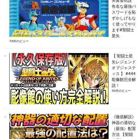
矢黄金伝説
有名な最強パ
スワードを恥
ずかしげもな
く使ってやり
ます#聖闘士
星矢
73件のビュー
【 聖闘士星
矢レジェンド
オブジャステ
ィス 】 #444
彫像館完全解
説！
50件のビュー
《徹底解説》
神器の適切な
（最強）配置
方法 【聖闘