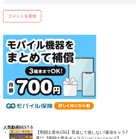
人気動画BEST５
【聖闘士星矢GSS】育成して損しない!最強キャラ7
選!!!【聖闘士星矢ギャラクシーソルジャーズ】